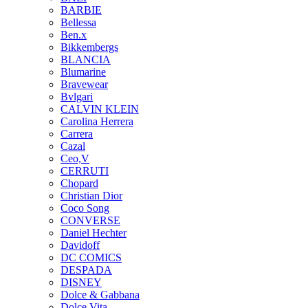
BARBIE
Bellessa
Ben.x
Bikkembergs
BLANCIA
Blumarine
Bravewear
Bvlgari
CALVIN KLEIN
Carolina Herrera
Carrera
Cazal
Ceo,V
CERRUTI
Chopard
Christian Dior
Coco Song
CONVERSE
Daniel Hechter
Davidoff
DC COMICS
DESPADA
DISNEY
Dolce & Gabbana
Dolce Vita