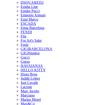
DSQUARED2
Emilia Line
Emilio Pucci
Emporio Armani
Enni Marco
ESCADA
Etnia Barcelona
FENDI
Fila
For Art's Sake
Furla
GIGIBARCELONA
GIGIStudios
Gucci
Guess
HAVAIANAS
HELLO KITTY
Hugo Boss
Judith Leiber
Just Cavalli
Lacoste
Marc Jacobs
Marciano
Marius Morel
Max&Co