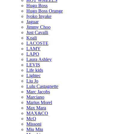
HOT WHEELS
Hugo Boss
Hugo Boss Orange
Iyoko Inyake
Jaguar
Jimmy Choo
Just Cavalli
Koali
LACOSTE
LAMY
LAPO
Laura Ashley
LEVIS
Life kids
Lightec
Liu Jo
Lulu Castagnette
Marc Jacobs
Marciano
Marius Morel
Max Mara
MAX&CO
McQ
Missoni
Miu Miu