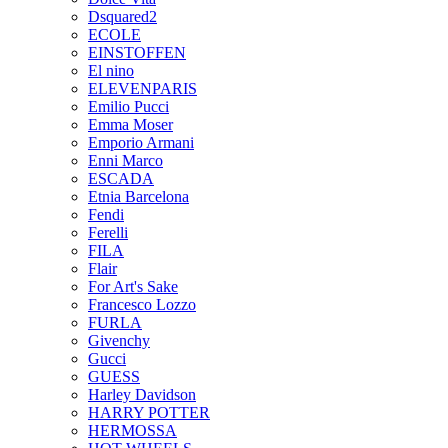
Dsquared2
ECOLE
EINSTOFFEN
El nino
ELEVENPARIS
Emilio Pucci
Emma Moser
Emporio Armani
Enni Marco
ESCADA
Etnia Barcelona
Fendi
Ferelli
FILA
Flair
For Art's Sake
Francesco Lozzo
FURLA
Givenchy
Gucci
GUESS
Harley Davidson
HARRY POTTER
HERMOSSA