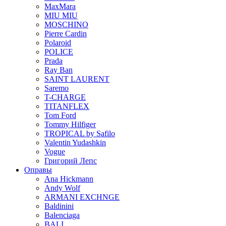
MaxMara
MIU MIU
MOSCHINO
Pierre Cardin
Polaroid
POLICE
Prada
Ray Ban
SAINT LAURENT
Saremo
T-CHARGE
TITANFLEX
Tom Ford
Tommy Hilfiger
TROPICAL by Safilo
Valentin Yudashkin
Vogue
Григорий Лепс
Оправы
Ana Hickmann
Andy Wolf
ARMANI EXCHNGE
Baldinini
Balenciaga
BALI