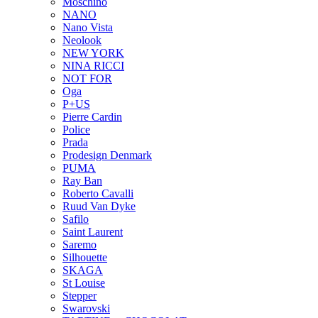
Moschino
NANO
Nano Vista
Neolook
NEW YORK
NINA RICCI
NOT FOR
Oga
P+US
Pierre Cardin
Police
Prada
Prodesign Denmark
PUMA
Ray Ban
Roberto Cavalli
Ruud Van Dyke
Safilo
Saint Laurent
Saremo
Silhouette
SKAGA
St Louise
Stepper
Swarovski