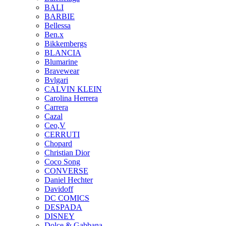
BALI
BARBIE
Bellessa
Ben.x
Bikkembergs
BLANCIA
Blumarine
Bravewear
Bvlgari
CALVIN KLEIN
Carolina Herrera
Carrera
Cazal
Ceo,V
CERRUTI
Chopard
Christian Dior
Coco Song
CONVERSE
Daniel Hechter
Davidoff
DC COMICS
DESPADA
DISNEY
Dolce & Gabbana