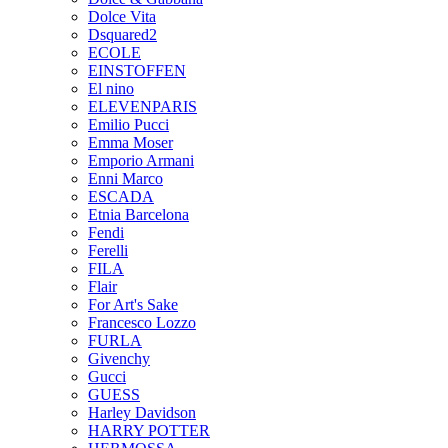
Dolce Vita
Dsquared2
ECOLE
EINSTOFFEN
El nino
ELEVENPARIS
Emilio Pucci
Emma Moser
Emporio Armani
Enni Marco
ESCADA
Etnia Barcelona
Fendi
Ferelli
FILA
Flair
For Art's Sake
Francesco Lozzo
FURLA
Givenchy
Gucci
GUESS
Harley Davidson
HARRY POTTER