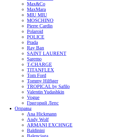
Max&Co
MaxMara
MIU MIU
MOSCHINO
Pierre Cardin
Polaroid
POLICE
Prada
Ray Ban
SAINT LAURENT
Saremo
T-CHARGE
TITANFLEX
Tom Ford
Tommy Hilfiger
TROPICAL by Safilo
Valentin Yudashkin
Vogue
Григорий Лепс
Оправы
Ana Hickmann
Andy Wolf
ARMANI EXCHNGE
Baldinini
Balenciaga