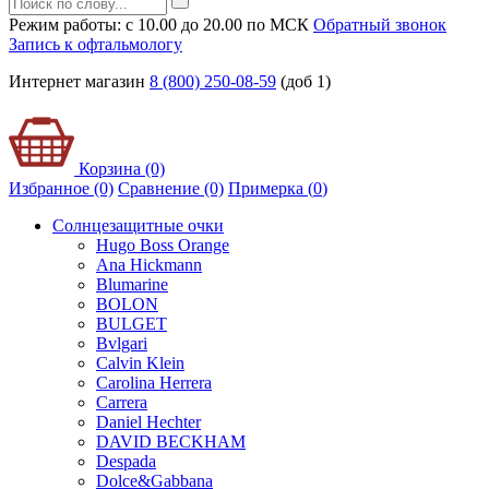
Режим работы: с 10.00 до 20.00 по МСК
Обратный звонок
Запись к офтальмологу
Интернет магазин
8 (800) 250-08-59
(доб 1)
Корзина (0)
Избранное (0)
Сравнение (0)
Примерка (
0
)
Солнцезащитные очки
Hugo Boss Orange
Ana Hickmann
Blumarine
BOLON
BULGET
Bvlgari
Calvin Klein
Carolina Herrera
Carrera
Daniel Hechter
DAVID BECKHAM
Despada
Dolce&Gabbana