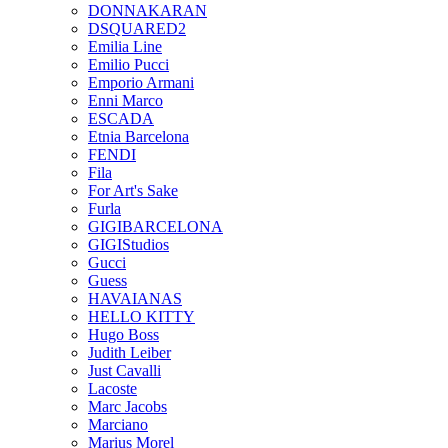
DONNAKARAN
DSQUARED2
Emilia Line
Emilio Pucci
Emporio Armani
Enni Marco
ESCADA
Etnia Barcelona
FENDI
Fila
For Art's Sake
Furla
GIGIBARCELONA
GIGIStudios
Gucci
Guess
HAVAIANAS
HELLO KITTY
Hugo Boss
Judith Leiber
Just Cavalli
Lacoste
Marc Jacobs
Marciano
Marius Morel