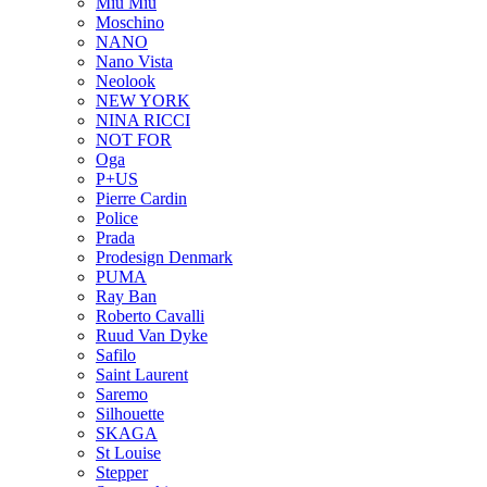
Miu Miu
Moschino
NANO
Nano Vista
Neolook
NEW YORK
NINA RICCI
NOT FOR
Oga
P+US
Pierre Cardin
Police
Prada
Prodesign Denmark
PUMA
Ray Ban
Roberto Cavalli
Ruud Van Dyke
Safilo
Saint Laurent
Saremo
Silhouette
SKAGA
St Louise
Stepper