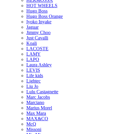
HERMOSSA
HOT WHEELS
Hugo Boss
Hugo Boss Orange
Iyoko Inyake
Jaguar
Jimmy Choo
Just Cavalli
Koali
LACOSTE
LAMY
LAPO
Laura Ashley
LEVIS
Life kids
Lightec
Liu Jo
Lulu Castagnette
Marc Jacobs
Marciano
Marius Morel
Max Mara
MAX&CO
McQ
Missoni