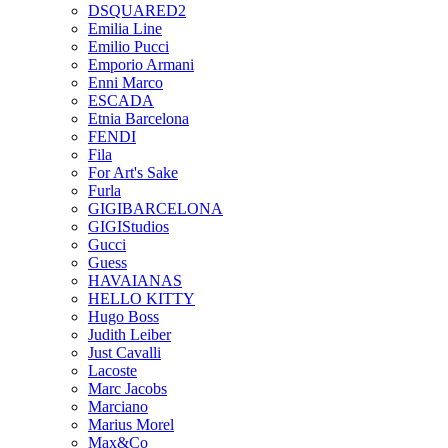
DSQUARED2
Emilia Line
Emilio Pucci
Emporio Armani
Enni Marco
ESCADA
Etnia Barcelona
FENDI
Fila
For Art's Sake
Furla
GIGIBARCELONA
GIGIStudios
Gucci
Guess
HAVAIANAS
HELLO KITTY
Hugo Boss
Judith Leiber
Just Cavalli
Lacoste
Marc Jacobs
Marciano
Marius Morel
Max&Co