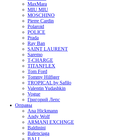
MaxMara
MIU MIU
MOSCHINO
Pierre Cardin
Polaroid
POLICE
Prada
Ray Ban
SAINT LAURENT
Saremo
T-CHARGE
TITANFLEX
Tom Ford
Tommy Hilfiger
TROPICAL by Safilo
Valentin Yudashkin
Vogue
Григорий Лепс
Оправы
Ana Hickmann
Andy Wolf
ARMANI EXCHNGE
Baldinini
Balenciaga
BALI