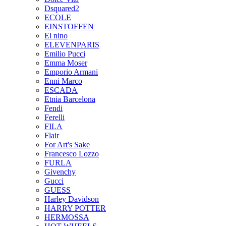
Dsquared2
ECOLE
EINSTOFFEN
El nino
ELEVENPARIS
Emilio Pucci
Emma Moser
Emporio Armani
Enni Marco
ESCADA
Etnia Barcelona
Fendi
Ferelli
FILA
Flair
For Art's Sake
Francesco Lozzo
FURLA
Givenchy
Gucci
GUESS
Harley Davidson
HARRY POTTER
HERMOSSA