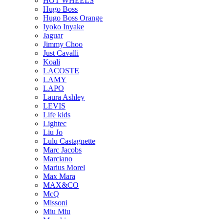
HOT WHEELS
Hugo Boss
Hugo Boss Orange
Iyoko Inyake
Jaguar
Jimmy Choo
Just Cavalli
Koali
LACOSTE
LAMY
LAPO
Laura Ashley
LEVIS
Life kids
Lightec
Liu Jo
Lulu Castagnette
Marc Jacobs
Marciano
Marius Morel
Max Mara
MAX&CO
McQ
Missoni
Miu Miu