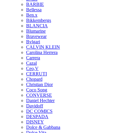
BARBIE
Bellessa
Ben.x
Bikkembergs
BLANCIA
Blumarine
Bravewear
Bvlgari
CALVIN KLEIN
Carolina Herrera
Carrera
Cazal
Ceo,V
CERRUTI
Chopard
Christian Dior
Coco Song
CONVERSE
Daniel Hechter
Davidoff
DC COMICS
DESPADA
DISNEY
Dolce & Gabbana
Dolce Vita