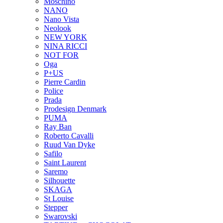
Moschino
NANO
Nano Vista
Neolook
NEW YORK
NINA RICCI
NOT FOR
Oga
P+US
Pierre Cardin
Police
Prada
Prodesign Denmark
PUMA
Ray Ban
Roberto Cavalli
Ruud Van Dyke
Safilo
Saint Laurent
Saremo
Silhouette
SKAGA
St Louise
Stepper
Swarovski