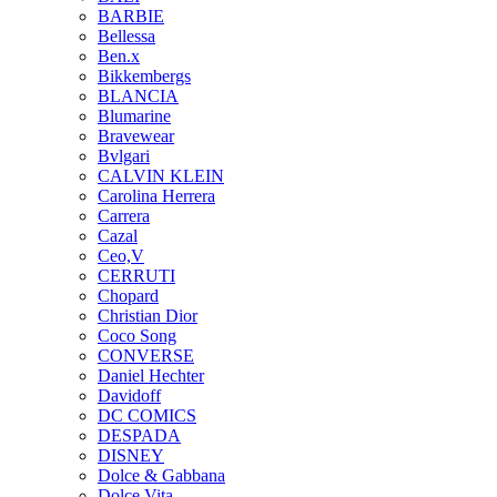
BARBIE
Bellessa
Ben.x
Bikkembergs
BLANCIA
Blumarine
Bravewear
Bvlgari
CALVIN KLEIN
Carolina Herrera
Carrera
Cazal
Ceo,V
CERRUTI
Chopard
Christian Dior
Coco Song
CONVERSE
Daniel Hechter
Davidoff
DC COMICS
DESPADA
DISNEY
Dolce & Gabbana
Dolce Vita