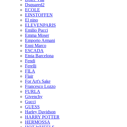
Dsquared2
ECOLE
EINSTOFFEN
El nino
ELEVENPARIS
Emilio Pucci
Emma Moser
Emporio Armani
Enni Marco
ESCADA
Etnia Barcelona
Fendi
Ferelli
FILA
Flair
For Art's Sake
Francesco Lozzo
FURLA
Givenchy
Gucci
GUESS
Harley Davidson
HARRY POTTER
HERMOSSA