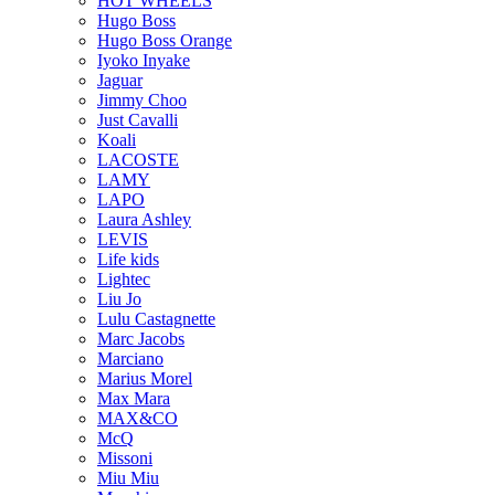
HOT WHEELS
Hugo Boss
Hugo Boss Orange
Iyoko Inyake
Jaguar
Jimmy Choo
Just Cavalli
Koali
LACOSTE
LAMY
LAPO
Laura Ashley
LEVIS
Life kids
Lightec
Liu Jo
Lulu Castagnette
Marc Jacobs
Marciano
Marius Morel
Max Mara
MAX&CO
McQ
Missoni
Miu Miu