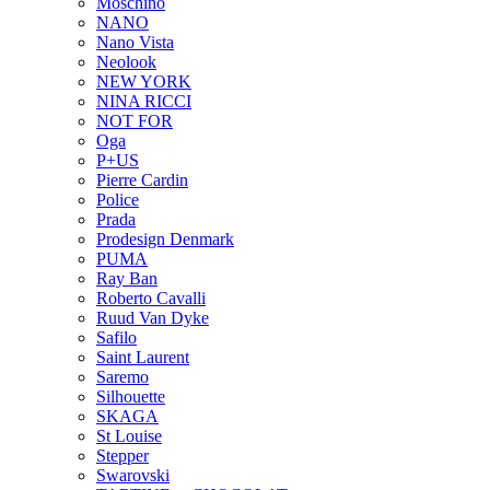
Moschino
NANO
Nano Vista
Neolook
NEW YORK
NINA RICCI
NOT FOR
Oga
P+US
Pierre Cardin
Police
Prada
Prodesign Denmark
PUMA
Ray Ban
Roberto Cavalli
Ruud Van Dyke
Safilo
Saint Laurent
Saremo
Silhouette
SKAGA
St Louise
Stepper
Swarovski