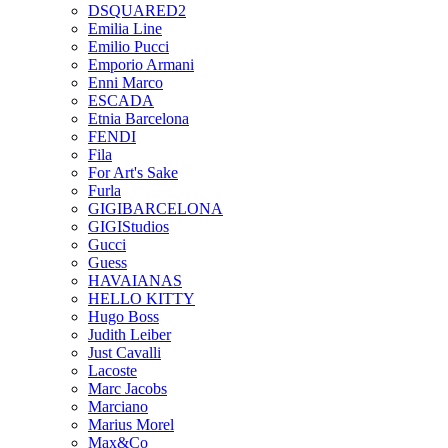
DSQUARED2
Emilia Line
Emilio Pucci
Emporio Armani
Enni Marco
ESCADA
Etnia Barcelona
FENDI
Fila
For Art's Sake
Furla
GIGIBARCELONA
GIGIStudios
Gucci
Guess
HAVAIANAS
HELLO KITTY
Hugo Boss
Judith Leiber
Just Cavalli
Lacoste
Marc Jacobs
Marciano
Marius Morel
Max&Co