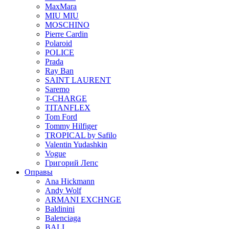
MaxMara
MIU MIU
MOSCHINO
Pierre Cardin
Polaroid
POLICE
Prada
Ray Ban
SAINT LAURENT
Saremo
T-CHARGE
TITANFLEX
Tom Ford
Tommy Hilfiger
TROPICAL by Safilo
Valentin Yudashkin
Vogue
Григорий Лепс
Оправы
Ana Hickmann
Andy Wolf
ARMANI EXCHNGE
Baldinini
Balenciaga
BALI