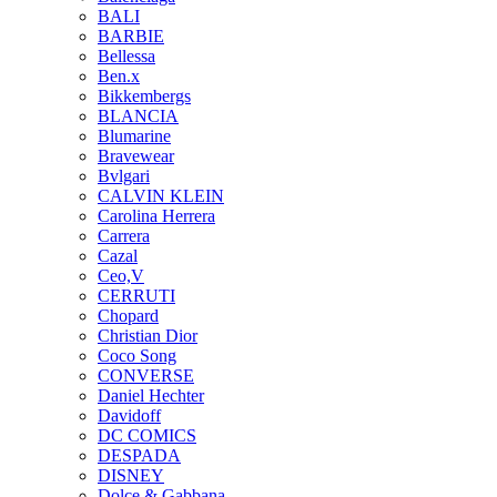
BALI
BARBIE
Bellessa
Ben.x
Bikkembergs
BLANCIA
Blumarine
Bravewear
Bvlgari
CALVIN KLEIN
Carolina Herrera
Carrera
Cazal
Ceo,V
CERRUTI
Chopard
Christian Dior
Coco Song
CONVERSE
Daniel Hechter
Davidoff
DC COMICS
DESPADA
DISNEY
Dolce & Gabbana