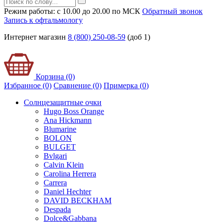
Режим работы: с 10.00 до 20.00 по МСК
Обратный звонок
Запись к офтальмологу
Интернет магазин
8 (800) 250-08-59
(доб 1)
Корзина (0)
Избранное (0)
Сравнение (0)
Примерка (
0
)
Солнцезащитные очки
Hugo Boss Orange
Ana Hickmann
Blumarine
BOLON
BULGET
Bvlgari
Calvin Klein
Carolina Herrera
Carrera
Daniel Hechter
DAVID BECKHAM
Despada
Dolce&Gabbana