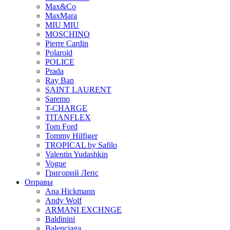
Max&Co
MaxMara
MIU MIU
MOSCHINO
Pierre Cardin
Polaroid
POLICE
Prada
Ray Ban
SAINT LAURENT
Saremo
T-CHARGE
TITANFLEX
Tom Ford
Tommy Hilfiger
TROPICAL by Safilo
Valentin Yudashkin
Vogue
Григорий Лепс
Оправы
Ana Hickmann
Andy Wolf
ARMANI EXCHNGE
Baldinini
Balenciaga