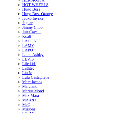
HERMOSSA
HOT WHEELS
Hugo Boss
Hugo Boss Orange
Iyoko Inyake
Jaguar
Jimmy Choo
Just Cavalli
Koali
LACOSTE
LAMY
LAPO
Laura Ashley
LEVIS
Life kids
Lightec
Liu Jo
Lulu Castagnette
Marc Jacobs
Marciano
Marius Morel
Max Mara
MAX&CO
McQ
Missoni