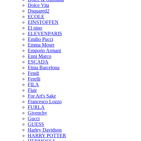
Dolce Vita
Dsquared2
ECOLE
EINSTOFFEN
El nino
ELEVENPARIS
Emilio Pucci
Emma Moser
Emporio Armani
Enni Marco
ESCADA
Etnia Barcelona
Fendi
Ferelli
FILA
Flair
For Art's Sake
Francesco Lozzo
FURLA
Givenchy
Gucci
GUESS
Harley Davidson
HARRY POTTER