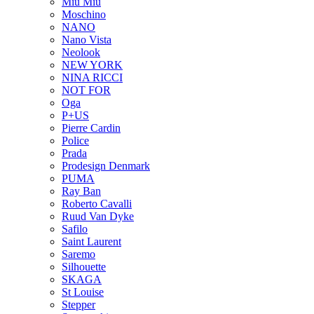
Miu Miu
Moschino
NANO
Nano Vista
Neolook
NEW YORK
NINA RICCI
NOT FOR
Oga
P+US
Pierre Cardin
Police
Prada
Prodesign Denmark
PUMA
Ray Ban
Roberto Cavalli
Ruud Van Dyke
Safilo
Saint Laurent
Saremo
Silhouette
SKAGA
St Louise
Stepper