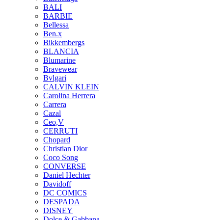
BALI
BARBIE
Bellessa
Ben.x
Bikkembergs
BLANCIA
Blumarine
Bravewear
Bvlgari
CALVIN KLEIN
Carolina Herrera
Carrera
Cazal
Ceo,V
CERRUTI
Chopard
Christian Dior
Coco Song
CONVERSE
Daniel Hechter
Davidoff
DC COMICS
DESPADA
DISNEY
Dolce & Gabbana