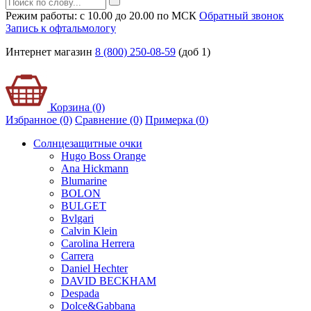
Режим работы: с 10.00 до 20.00 по МСК
Обратный звонок
Запись к офтальмологу
Интернет магазин
8 (800) 250-08-59
(доб 1)
Корзина (0)
Избранное (0)
Сравнение (0)
Примерка (
0
)
Солнцезащитные очки
Hugo Boss Orange
Ana Hickmann
Blumarine
BOLON
BULGET
Bvlgari
Calvin Klein
Carolina Herrera
Carrera
Daniel Hechter
DAVID BECKHAM
Despada
Dolce&Gabbana