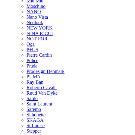
Miu Miu
Moschino
NANO
Nano Vista
Neolook
NEW YORK
NINA RICCI
NOT FOR
Oga
P+US
Pierre Cardin
Police
Prada
Prodesign Denmark
PUMA
Ray Ban
Roberto Cavalli
Ruud Van Dyke
Safilo
Saint Laurent
Saremo
Silhouette
SKAGA
St Louise
Stepper