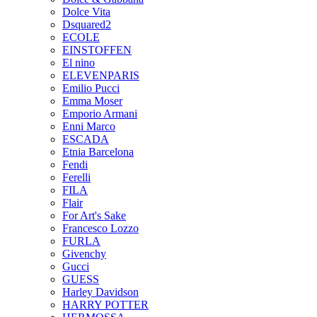
Dolce Vita
Dsquared2
ECOLE
EINSTOFFEN
El nino
ELEVENPARIS
Emilio Pucci
Emma Moser
Emporio Armani
Enni Marco
ESCADA
Etnia Barcelona
Fendi
Ferelli
FILA
Flair
For Art's Sake
Francesco Lozzo
FURLA
Givenchy
Gucci
GUESS
Harley Davidson
HARRY POTTER