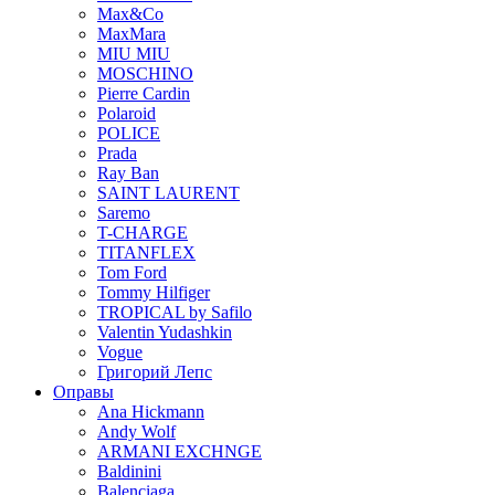
Max&Co
MaxMara
MIU MIU
MOSCHINO
Pierre Cardin
Polaroid
POLICE
Prada
Ray Ban
SAINT LAURENT
Saremo
T-CHARGE
TITANFLEX
Tom Ford
Tommy Hilfiger
TROPICAL by Safilo
Valentin Yudashkin
Vogue
Григорий Лепс
Оправы
Ana Hickmann
Andy Wolf
ARMANI EXCHNGE
Baldinini
Balenciaga