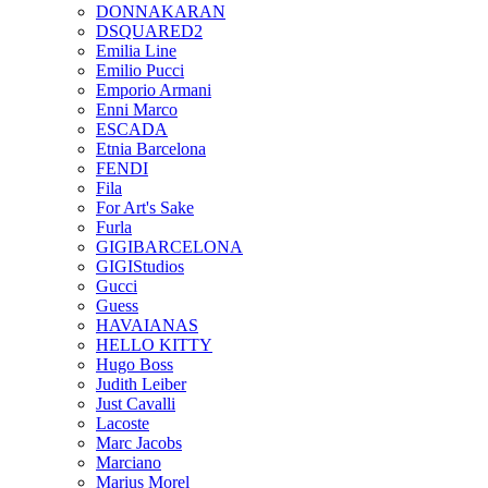
DONNAKARAN
DSQUARED2
Emilia Line
Emilio Pucci
Emporio Armani
Enni Marco
ESCADA
Etnia Barcelona
FENDI
Fila
For Art's Sake
Furla
GIGIBARCELONA
GIGIStudios
Gucci
Guess
HAVAIANAS
HELLO KITTY
Hugo Boss
Judith Leiber
Just Cavalli
Lacoste
Marc Jacobs
Marciano
Marius Morel