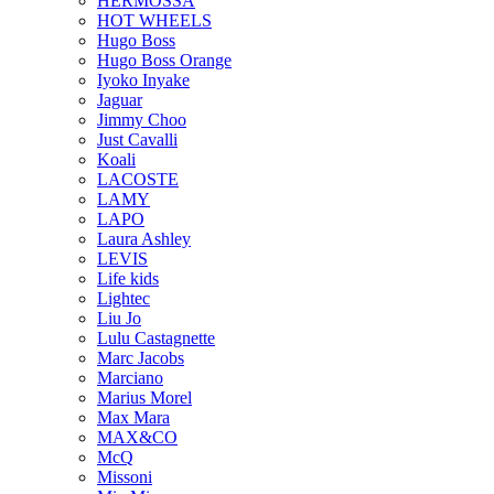
HERMOSSA
HOT WHEELS
Hugo Boss
Hugo Boss Orange
Iyoko Inyake
Jaguar
Jimmy Choo
Just Cavalli
Koali
LACOSTE
LAMY
LAPO
Laura Ashley
LEVIS
Life kids
Lightec
Liu Jo
Lulu Castagnette
Marc Jacobs
Marciano
Marius Morel
Max Mara
MAX&CO
McQ
Missoni