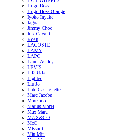
HOT WHEELS
Hugo Boss
Hugo Boss Orange
Iyoko Inyake
Jaguar
Jimmy Choo
Just Cavalli
Koali
LACOSTE
LAMY
LAPO
Laura Ashley
LEVIS
Life kids
Lightec
Liu Jo
Lulu Castagnette
Marc Jacobs
Marciano
Marius Morel
Max Mara
MAX&CO
McQ
Missoni
Miu Miu