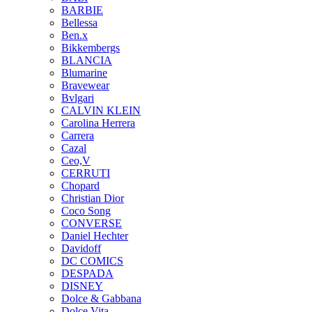
BARBIE
Bellessa
Ben.x
Bikkembergs
BLANCIA
Blumarine
Bravewear
Bvlgari
CALVIN KLEIN
Carolina Herrera
Carrera
Cazal
Ceo,V
CERRUTI
Chopard
Christian Dior
Coco Song
CONVERSE
Daniel Hechter
Davidoff
DC COMICS
DESPADA
DISNEY
Dolce & Gabbana
Dolce Vita