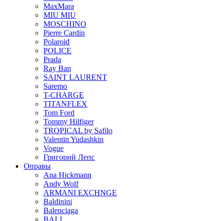
MaxMara
MIU MIU
MOSCHINO
Pierre Cardin
Polaroid
POLICE
Prada
Ray Ban
SAINT LAURENT
Saremo
T-CHARGE
TITANFLEX
Tom Ford
Tommy Hilfiger
TROPICAL by Safilo
Valentin Yudashkin
Vogue
Григорий Лепс
Оправы
Ana Hickmann
Andy Wolf
ARMANI EXCHNGE
Baldinini
Balenciaga
BALI