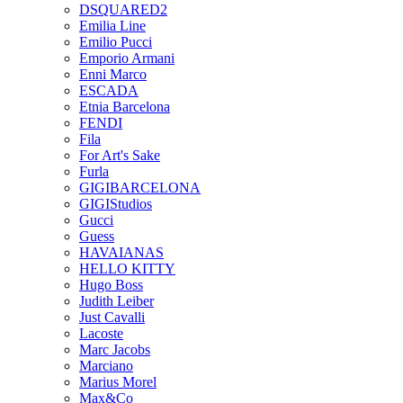
DSQUARED2
Emilia Line
Emilio Pucci
Emporio Armani
Enni Marco
ESCADA
Etnia Barcelona
FENDI
Fila
For Art's Sake
Furla
GIGIBARCELONA
GIGIStudios
Gucci
Guess
HAVAIANAS
HELLO KITTY
Hugo Boss
Judith Leiber
Just Cavalli
Lacoste
Marc Jacobs
Marciano
Marius Morel
Max&Co