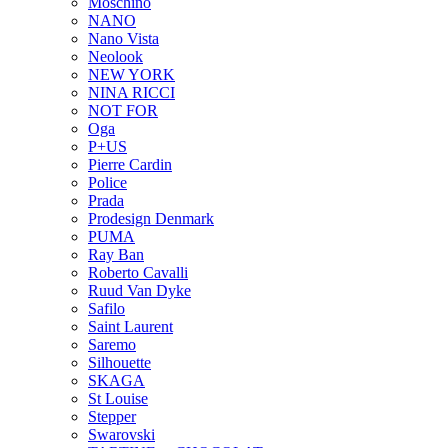
Moschino
NANO
Nano Vista
Neolook
NEW YORK
NINA RICCI
NOT FOR
Oga
P+US
Pierre Cardin
Police
Prada
Prodesign Denmark
PUMA
Ray Ban
Roberto Cavalli
Ruud Van Dyke
Safilo
Saint Laurent
Saremo
Silhouette
SKAGA
St Louise
Stepper
Swarovski