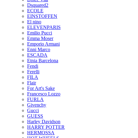
Dsquared2
ECOLE
EINSTOFFEN
El nino
ELEVENPARIS
Emilio Pucci
Emma Moser
Emporio Armani
Enni Marco
ESCADA
Etnia Barcelona
Fendi
Ferelli
FILA
Flair
For Art's Sake
Francesco Lozzo
FURLA
Givenchy
Gucci
GUESS
Harley Davidson
HARRY POTTER
HERMOSSA