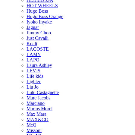
HERMOSSA
HOT WHEELS
Hugo Boss
Hugo Boss Orange
Iyoko Inyake
Jaguar
Jimmy Choo
Just Cavalli
Koali
LACOSTE
LAMY
LAPO
Laura Ashley
LEVIS
Life kids
Lightec
Liu Jo
Lulu Castagnette
Marc Jacobs
Marciano
Marius Morel
Max Mara
MAX&CO
McQ
Missoni