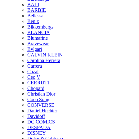
BALI
BARBIE
Bellessa
Ben.x
Bikkembergs
BLANCIA
Blumarine
Bravewear
Bvlgari
CALVIN KLEIN
Carolina Herrera
Carrera
Cazal
Ceo,V
CERRUTI
Chopard
Christian Dior
Coco Song
CONVERSE
Daniel Hechter
Davidoff
DC COMICS
DESPADA
DISNEY
Dolce & Gabbana