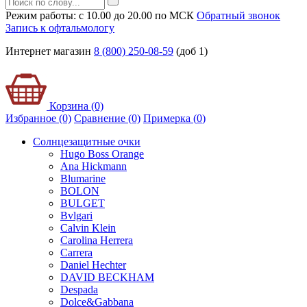
Режим работы: с 10.00 до 20.00 по МСК
Обратный звонок
Запись к офтальмологу
Интернет магазин
8 (800) 250-08-59
(доб 1)
Корзина (0)
Избранное (0)
Сравнение (0)
Примерка (
0
)
Солнцезащитные очки
Hugo Boss Orange
Ana Hickmann
Blumarine
BOLON
BULGET
Bvlgari
Calvin Klein
Carolina Herrera
Carrera
Daniel Hechter
DAVID BECKHAM
Despada
Dolce&Gabbana