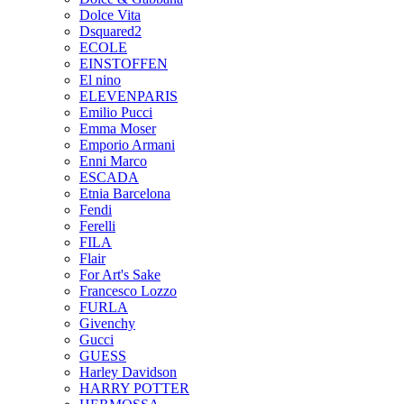
Dolce Vita
Dsquared2
ECOLE
EINSTOFFEN
El nino
ELEVENPARIS
Emilio Pucci
Emma Moser
Emporio Armani
Enni Marco
ESCADA
Etnia Barcelona
Fendi
Ferelli
FILA
Flair
For Art's Sake
Francesco Lozzo
FURLA
Givenchy
Gucci
GUESS
Harley Davidson
HARRY POTTER