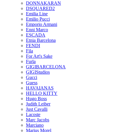
DONNAKARAN
DSQUARED2
Emilia Line
Emilio Pucci
Emporio Armani
Enni Marco
ESCADA
Etnia Barcelona
FENDI
Fila
For Art's Sake
Furla
GIGIBARCELONA
GIGIStudios
Gucci
Guess
HAVAIANAS
HELLO KITTY
Hugo Boss
Judith Leiber
Just Cavalli
Lacoste
Marc Jacobs
Marciano
Marius Morel