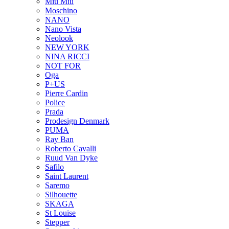
Miu Miu
Moschino
NANO
Nano Vista
Neolook
NEW YORK
NINA RICCI
NOT FOR
Oga
P+US
Pierre Cardin
Police
Prada
Prodesign Denmark
PUMA
Ray Ban
Roberto Cavalli
Ruud Van Dyke
Safilo
Saint Laurent
Saremo
Silhouette
SKAGA
St Louise
Stepper