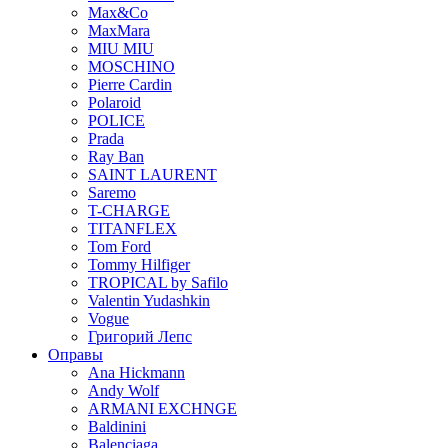
Max&Co
MaxMara
MIU MIU
MOSCHINO
Pierre Cardin
Polaroid
POLICE
Prada
Ray Ban
SAINT LAURENT
Saremo
T-CHARGE
TITANFLEX
Tom Ford
Tommy Hilfiger
TROPICAL by Safilo
Valentin Yudashkin
Vogue
Григорий Лепс
Оправы
Ana Hickmann
Andy Wolf
ARMANI EXCHNGE
Baldinini
Balenciaga