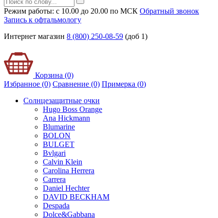
Режим работы: с 10.00 до 20.00 по МСК
Обратный звонок
Запись к офтальмологу
Интернет магазин
8 (800) 250-08-59
(доб 1)
Корзина (0)
Избранное (0)
Сравнение (0)
Примерка (
0
)
Солнцезащитные очки
Hugo Boss Orange
Ana Hickmann
Blumarine
BOLON
BULGET
Bvlgari
Calvin Klein
Carolina Herrera
Carrera
Daniel Hechter
DAVID BECKHAM
Despada
Dolce&Gabbana