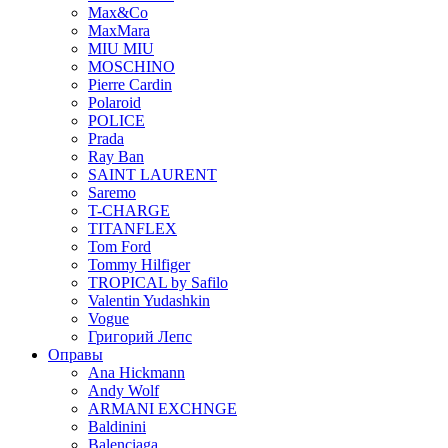
Max&Co
MaxMara
MIU MIU
MOSCHINO
Pierre Cardin
Polaroid
POLICE
Prada
Ray Ban
SAINT LAURENT
Saremo
T-CHARGE
TITANFLEX
Tom Ford
Tommy Hilfiger
TROPICAL by Safilo
Valentin Yudashkin
Vogue
Григорий Лепс
Оправы
Ana Hickmann
Andy Wolf
ARMANI EXCHNGE
Baldinini
Balenciaga