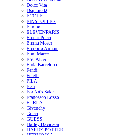
Dolce Vita
Dsquared2
ECOLE
EINSTOFFEN
El nino
ELEVENPARIS
Emilio Pucci
Emma Moser
Emporio Armani
Enni Marco
ESCADA
Etnia Barcelona
Fendi
Ferelli
FILA
Flair
For Art's Sake
Francesco Lozzo
FURLA
Givenchy
Gucci
GUESS
Harley Davidson
HARRY POTTER