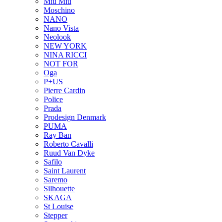
Miu Miu
Moschino
NANO
Nano Vista
Neolook
NEW YORK
NINA RICCI
NOT FOR
Oga
P+US
Pierre Cardin
Police
Prada
Prodesign Denmark
PUMA
Ray Ban
Roberto Cavalli
Ruud Van Dyke
Safilo
Saint Laurent
Saremo
Silhouette
SKAGA
St Louise
Stepper