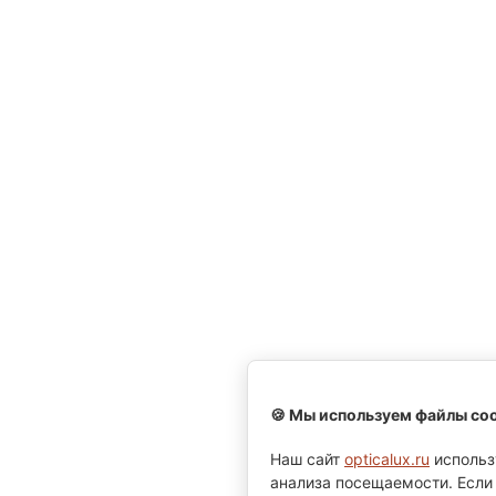
🍪 Мы используем файлы coo
Наш сайт
opticalux.ru
использ
анализа посещаемости. Если 