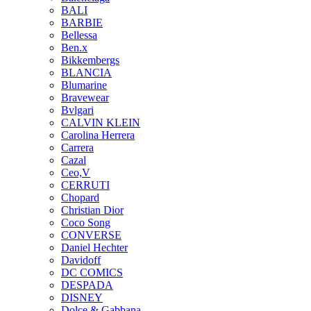
BALI
BARBIE
Bellessa
Ben.x
Bikkembergs
BLANCIA
Blumarine
Bravewear
Bvlgari
CALVIN KLEIN
Carolina Herrera
Carrera
Cazal
Ceo,V
CERRUTI
Chopard
Christian Dior
Coco Song
CONVERSE
Daniel Hechter
Davidoff
DC COMICS
DESPADA
DISNEY
Dolce & Gabbana