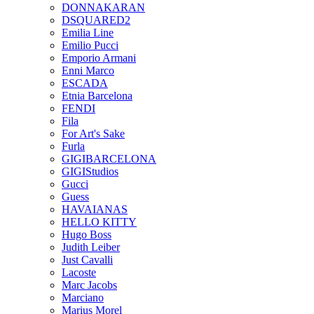
DONNAKARAN
DSQUARED2
Emilia Line
Emilio Pucci
Emporio Armani
Enni Marco
ESCADA
Etnia Barcelona
FENDI
Fila
For Art's Sake
Furla
GIGIBARCELONA
GIGIStudios
Gucci
Guess
HAVAIANAS
HELLO KITTY
Hugo Boss
Judith Leiber
Just Cavalli
Lacoste
Marc Jacobs
Marciano
Marius Morel