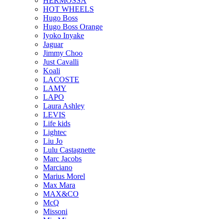
HERMOSSA
HOT WHEELS
Hugo Boss
Hugo Boss Orange
Iyoko Inyake
Jaguar
Jimmy Choo
Just Cavalli
Koali
LACOSTE
LAMY
LAPO
Laura Ashley
LEVIS
Life kids
Lightec
Liu Jo
Lulu Castagnette
Marc Jacobs
Marciano
Marius Morel
Max Mara
MAX&CO
McQ
Missoni