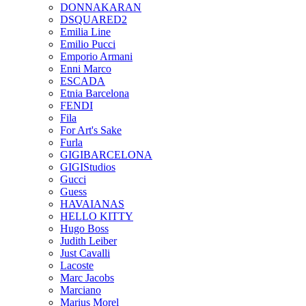
DONNAKARAN
DSQUARED2
Emilia Line
Emilio Pucci
Emporio Armani
Enni Marco
ESCADA
Etnia Barcelona
FENDI
Fila
For Art's Sake
Furla
GIGIBARCELONA
GIGIStudios
Gucci
Guess
HAVAIANAS
HELLO KITTY
Hugo Boss
Judith Leiber
Just Cavalli
Lacoste
Marc Jacobs
Marciano
Marius Morel