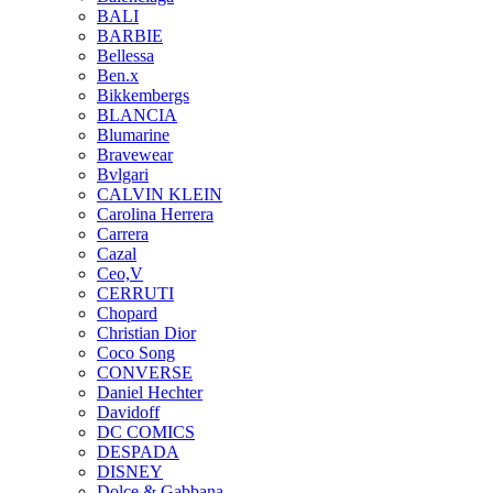
BALI
BARBIE
Bellessa
Ben.x
Bikkembergs
BLANCIA
Blumarine
Bravewear
Bvlgari
CALVIN KLEIN
Carolina Herrera
Carrera
Cazal
Ceo,V
CERRUTI
Chopard
Christian Dior
Coco Song
CONVERSE
Daniel Hechter
Davidoff
DC COMICS
DESPADA
DISNEY
Dolce & Gabbana