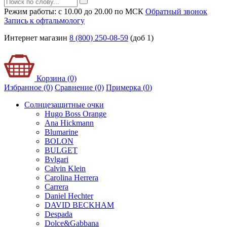
Режим работы: с 10.00 до 20.00 по МСК
Обратный звонок
Запись к офтальмологу
Интернет магазин
8 (800) 250-08-59
(доб 1)
Корзина (0)
Избранное (0)
Сравнение (0)
Примерка (
0
)
Солнцезащитные очки
Hugo Boss Orange
Ana Hickmann
Blumarine
BOLON
BULGET
Bvlgari
Calvin Klein
Carolina Herrera
Carrera
Daniel Hechter
DAVID BECKHAM
Despada
Dolce&Gabbana