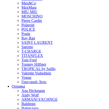
Max&Co
MaxMara
MIU MIU
MOSCHINO
Pierre Cardin
Polaroid
POLICE
Prada
Ray Ban
SAINT LAURENT
Saremo
T-CHARGE
TITANFLEX
Tom Ford
Tommy Hilfiger
TROPICAL by Safilo
Valentin Yudashkin
Vogue
Григорий Лепс
Оправы
Ana Hickmann
Andy Wolf
ARMANI EXCHNGE
Baldinini
Balenciaga