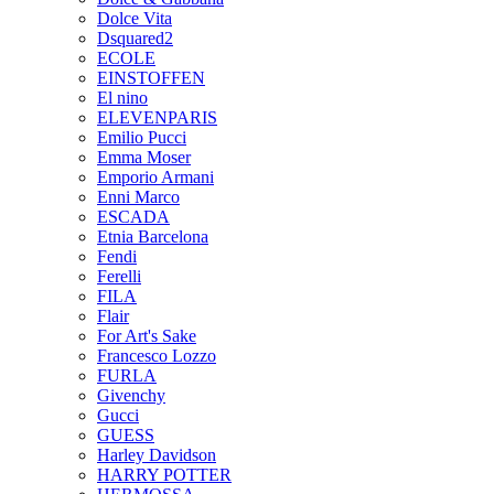
Dolce Vita
Dsquared2
ECOLE
EINSTOFFEN
El nino
ELEVENPARIS
Emilio Pucci
Emma Moser
Emporio Armani
Enni Marco
ESCADA
Etnia Barcelona
Fendi
Ferelli
FILA
Flair
For Art's Sake
Francesco Lozzo
FURLA
Givenchy
Gucci
GUESS
Harley Davidson
HARRY POTTER