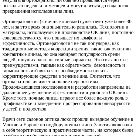
Результаты ортокератологии обычно проявляются через
несколько недель или месяцев и могут длиться до года после
прекращения использования линз.
Ортокератология (« ночные линзы») существует уже более 30
лет, и за это время она значительно развилась. Технологии и
материалы, используемые в производстве ОК-линз, постоянно
совершенствуются, что повышает их комфорт и
эффективность. Ортокератология не так популярна, как
традиционные методы коррекции зрения, такие как очки или
контактные линзы, но она набирает популярность среди
людей, ищущих альтернативные варианты. Это связано с ее
преимуществами, такими как обратимость, безопасность и
возможность избавиться от необходимости носить
корректирующие средства в течение дня. Считается, что
ортокератология имеет хорошие перспективы.
Продолжающиеся исследования и разработки направлены на
дальнейшее улучшение эффективности и удобства ОК-линз.
Кроме того, ночные линзы играют все более важную роль в
профилактике и замедлении прогрессирования близорукости
у детей и подростков.
Врачи сети салонов оптика люкс прошли выездное обучение в
Москве и Европе по подбору ночных линз .Занятия включали
в себя теоретическую и практические части , на которых были
разобраны особо сложные клинические случай.