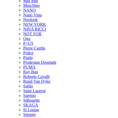
Miu Miu
Moschino
NANO
Nano Vista
Neolook
NEW YORK
NINA RICCI
NOT FOR
Oga
P+US
Pierre Cardin
Police
Prada
Prodesign Denmark
PUMA
Ray Ban
Roberto Cavalli
Ruud Van Dyke
Safilo
Saint Laurent
Saremo
Silhouette
SKAGA
St Louise
Stepper