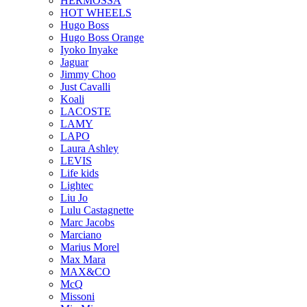
HERMOSSA
HOT WHEELS
Hugo Boss
Hugo Boss Orange
Iyoko Inyake
Jaguar
Jimmy Choo
Just Cavalli
Koali
LACOSTE
LAMY
LAPO
Laura Ashley
LEVIS
Life kids
Lightec
Liu Jo
Lulu Castagnette
Marc Jacobs
Marciano
Marius Morel
Max Mara
MAX&CO
McQ
Missoni