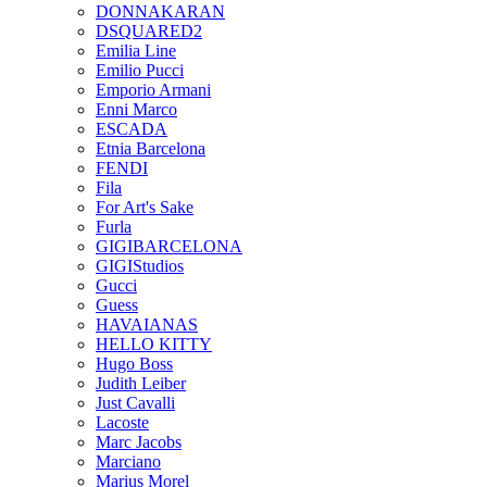
DONNAKARAN
DSQUARED2
Emilia Line
Emilio Pucci
Emporio Armani
Enni Marco
ESCADA
Etnia Barcelona
FENDI
Fila
For Art's Sake
Furla
GIGIBARCELONA
GIGIStudios
Gucci
Guess
HAVAIANAS
HELLO KITTY
Hugo Boss
Judith Leiber
Just Cavalli
Lacoste
Marc Jacobs
Marciano
Marius Morel