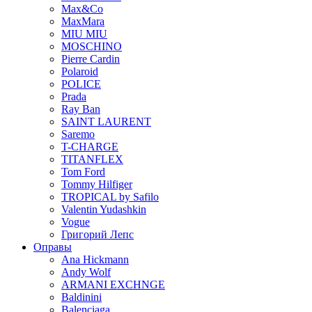
Max&Co
MaxMara
MIU MIU
MOSCHINO
Pierre Cardin
Polaroid
POLICE
Prada
Ray Ban
SAINT LAURENT
Saremo
T-CHARGE
TITANFLEX
Tom Ford
Tommy Hilfiger
TROPICAL by Safilo
Valentin Yudashkin
Vogue
Григорий Лепс
Оправы
Ana Hickmann
Andy Wolf
ARMANI EXCHNGE
Baldinini
Balenciaga