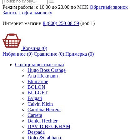
Режим работы: с 10.00 до 20.00 по МСК
Обратный звонок
Запись к офтальмологу
Интернет магазин
8 (800) 250-08-59
(доб 1)
Корзина (0)
Избранное (0)
Сравнение (0)
Примерка (
0
)
Солнцезащитные очки
Hugo Boss Orange
Ana Hickmann
Blumarine
BOLON
BULGET
Bvlgari
Calvin Klein
Carolina Herrera
Carrera
Daniel Hechter
DAVID BECKHAM
Despada
Dolce&Gabbana