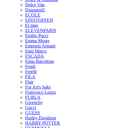
Dolce Vita
Dsquared2
ECOLE
EINSTOFFEN
El nino
ELEVENPARIS
Emilio Pucci
Emma Moser
Emporio Armani
Enni Marco
ESCADA
Etnia Barcelona
Fendi
Ferelli
FILA
Flair
For Art's Sake
Francesco Lozzo
FURLA
Givenchy
Gucci
GUESS
Harley Davidson
HARRY POTTER