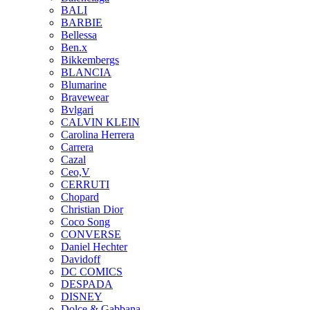
BALI
BARBIE
Bellessa
Ben.x
Bikkembergs
BLANCIA
Blumarine
Bravewear
Bvlgari
CALVIN KLEIN
Carolina Herrera
Carrera
Cazal
Ceo,V
CERRUTI
Chopard
Christian Dior
Coco Song
CONVERSE
Daniel Hechter
Davidoff
DC COMICS
DESPADA
DISNEY
Dolce & Gabbana