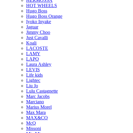
HERMOSSA
HOT WHEELS
Hugo Boss
Hugo Boss Orange
Iyoko Inyake
Jaguar
Jimmy Choo
Just Cavalli
Koali
LACOSTE
LAMY
LAPO
Laura Ashley
LEVIS
Life kids
Lightec
Liu Jo
Lulu Castagnette
Marc Jacobs
Marciano
Marius Morel
Max Mara
MAX&CO
McQ
Missoni