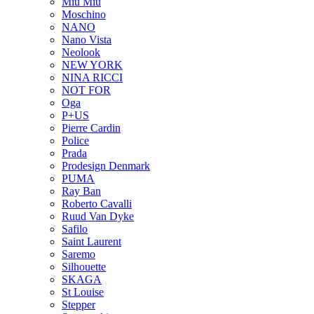
Miu Miu
Moschino
NANO
Nano Vista
Neolook
NEW YORK
NINA RICCI
NOT FOR
Oga
P+US
Pierre Cardin
Police
Prada
Prodesign Denmark
PUMA
Ray Ban
Roberto Cavalli
Ruud Van Dyke
Safilo
Saint Laurent
Saremo
Silhouette
SKAGA
St Louise
Stepper