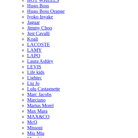
HOT WHEELS
Hugo Boss
Hugo Boss Orange
Iyoko Inyake
Jaguar
Jimmy Choo
Just Cavalli
Koali
LACOSTE
LAMY
LAPO
Laura Ashley
LEVIS
Life kids
Lightec
Liu Jo
Lulu Castagnette
Marc Jacobs
Marciano
Marius Morel
Max Mara
MAX&CO
McQ
Missoni
Miu Miu