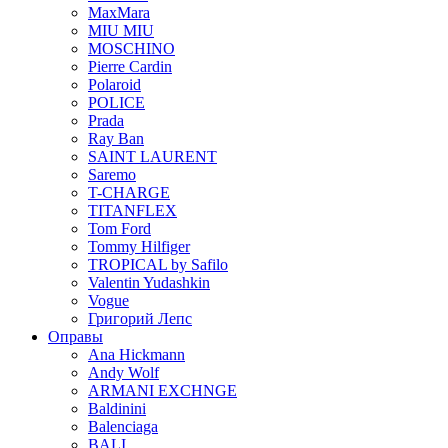
MaxMara
MIU MIU
MOSCHINO
Pierre Cardin
Polaroid
POLICE
Prada
Ray Ban
SAINT LAURENT
Saremo
T-CHARGE
TITANFLEX
Tom Ford
Tommy Hilfiger
TROPICAL by Safilo
Valentin Yudashkin
Vogue
Григорий Лепс
Оправы
Ana Hickmann
Andy Wolf
ARMANI EXCHNGE
Baldinini
Balenciaga
BALI