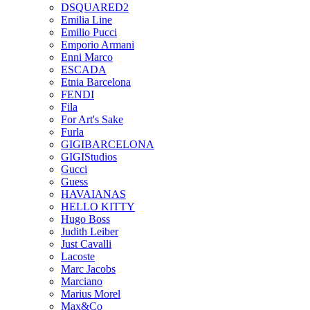
DSQUARED2
Emilia Line
Emilio Pucci
Emporio Armani
Enni Marco
ESCADA
Etnia Barcelona
FENDI
Fila
For Art's Sake
Furla
GIGIBARCELONA
GIGIStudios
Gucci
Guess
HAVAIANAS
HELLO KITTY
Hugo Boss
Judith Leiber
Just Cavalli
Lacoste
Marc Jacobs
Marciano
Marius Morel
Max&Co