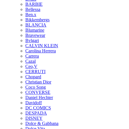
BARBIE
Bellessa
Ben.x
Bikkembergs
BLANCIA
Blumarine
Bravewear
Bvlgari
CALVIN KLEIN
Carolina Herrera
Carrera
Cazal
Ceo,V
CERRUTI
Chopard
Christian Dior
Coco Song
CONVERSE
Daniel Hechter
Davidoff
DC COMICS
DESPADA
DISNEY
Dolce & Gabbana
Dolce Vita