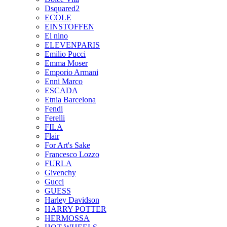
Dsquared2
ECOLE
EINSTOFFEN
El nino
ELEVENPARIS
Emilio Pucci
Emma Moser
Emporio Armani
Enni Marco
ESCADA
Etnia Barcelona
Fendi
Ferelli
FILA
Flair
For Art's Sake
Francesco Lozzo
FURLA
Givenchy
Gucci
GUESS
Harley Davidson
HARRY POTTER
HERMOSSA