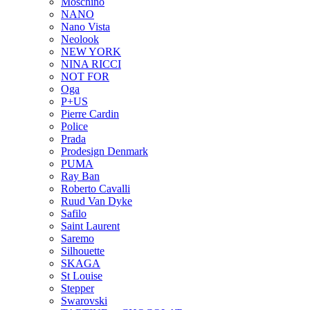
Moschino
NANO
Nano Vista
Neolook
NEW YORK
NINA RICCI
NOT FOR
Oga
P+US
Pierre Cardin
Police
Prada
Prodesign Denmark
PUMA
Ray Ban
Roberto Cavalli
Ruud Van Dyke
Safilo
Saint Laurent
Saremo
Silhouette
SKAGA
St Louise
Stepper
Swarovski