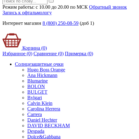
Режим работы: с 10.00 до 20.00 по МСК
Обратный звонок
Запись к офтальмологу
Интернет магазин
8 (800) 250-08-59
(доб 1)
Корзина (0)
Избранное (0)
Сравнение (0)
Примерка (
0
)
Солнцезащитные очки
Hugo Boss Orange
Ana Hickmann
Blumarine
BOLON
BULGET
Bvlgari
Calvin Klein
Carolina Herrera
Carrera
Daniel Hechter
DAVID BECKHAM
Despada
Dolce&Gabbana