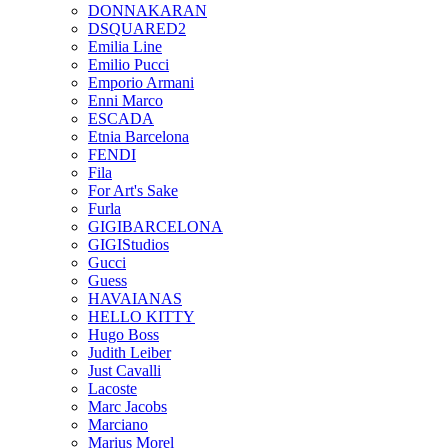
DONNAKARAN
DSQUARED2
Emilia Line
Emilio Pucci
Emporio Armani
Enni Marco
ESCADA
Etnia Barcelona
FENDI
Fila
For Art's Sake
Furla
GIGIBARCELONA
GIGIStudios
Gucci
Guess
HAVAIANAS
HELLO KITTY
Hugo Boss
Judith Leiber
Just Cavalli
Lacoste
Marc Jacobs
Marciano
Marius Morel