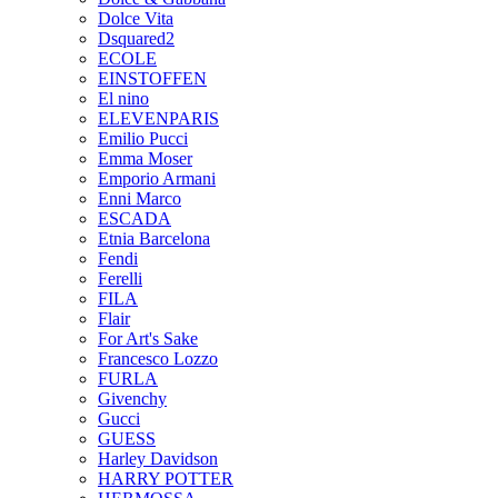
Dolce Vita
Dsquared2
ECOLE
EINSTOFFEN
El nino
ELEVENPARIS
Emilio Pucci
Emma Moser
Emporio Armani
Enni Marco
ESCADA
Etnia Barcelona
Fendi
Ferelli
FILA
Flair
For Art's Sake
Francesco Lozzo
FURLA
Givenchy
Gucci
GUESS
Harley Davidson
HARRY POTTER