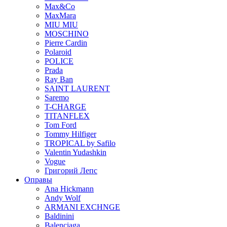
Max&Co
MaxMara
MIU MIU
MOSCHINO
Pierre Cardin
Polaroid
POLICE
Prada
Ray Ban
SAINT LAURENT
Saremo
T-CHARGE
TITANFLEX
Tom Ford
Tommy Hilfiger
TROPICAL by Safilo
Valentin Yudashkin
Vogue
Григорий Лепс
Оправы
Ana Hickmann
Andy Wolf
ARMANI EXCHNGE
Baldinini
Balenciaga