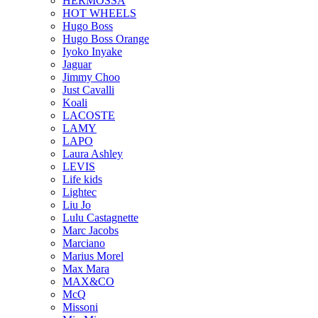
HERMOSSA
HOT WHEELS
Hugo Boss
Hugo Boss Orange
Iyoko Inyake
Jaguar
Jimmy Choo
Just Cavalli
Koali
LACOSTE
LAMY
LAPO
Laura Ashley
LEVIS
Life kids
Lightec
Liu Jo
Lulu Castagnette
Marc Jacobs
Marciano
Marius Morel
Max Mara
MAX&CO
McQ
Missoni