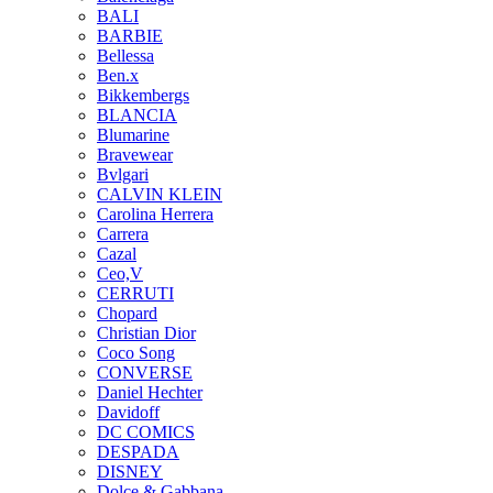
BALI
BARBIE
Bellessa
Ben.x
Bikkembergs
BLANCIA
Blumarine
Bravewear
Bvlgari
CALVIN KLEIN
Carolina Herrera
Carrera
Cazal
Ceo,V
CERRUTI
Chopard
Christian Dior
Coco Song
CONVERSE
Daniel Hechter
Davidoff
DC COMICS
DESPADA
DISNEY
Dolce & Gabbana