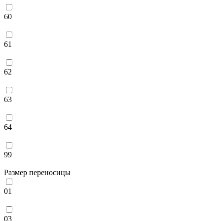
60
61
62
63
64
99
Размер переносицы
01
03