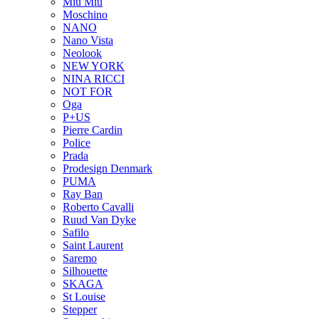
Miu Miu
Moschino
NANO
Nano Vista
Neolook
NEW YORK
NINA RICCI
NOT FOR
Oga
P+US
Pierre Cardin
Police
Prada
Prodesign Denmark
PUMA
Ray Ban
Roberto Cavalli
Ruud Van Dyke
Safilo
Saint Laurent
Saremo
Silhouette
SKAGA
St Louise
Stepper