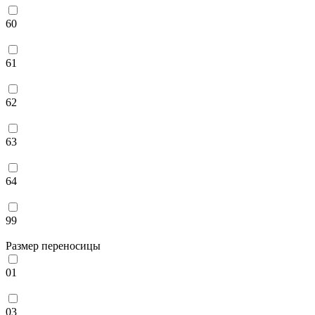
60
61
62
63
64
99
Размер переносицы
01
03