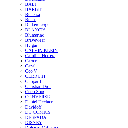
BALI
BARBIE
Bellessa
Ben.x
Bikkembergs
BLANCIA
Blumarine
Bravewear
Bvlgari
CALVIN KLEIN
Carolina Herrera
Carrera
Cazal
Ceo,V
CERRUTI
Chopard
Christian Dior
Coco Song
CONVERSE
Daniel Hechter
Davidoff
DC COMICS
DESPADA
DISNEY
Dolce & Gabbana