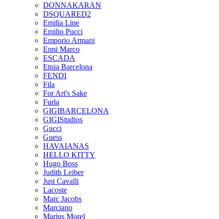
DONNAKARAN
DSQUARED2
Emilia Line
Emilio Pucci
Emporio Armani
Enni Marco
ESCADA
Etnia Barcelona
FENDI
Fila
For Art's Sake
Furla
GIGIBARCELONA
GIGIStudios
Gucci
Guess
HAVAIANAS
HELLO KITTY
Hugo Boss
Judith Leiber
Just Cavalli
Lacoste
Marc Jacobs
Marciano
Marius Morel