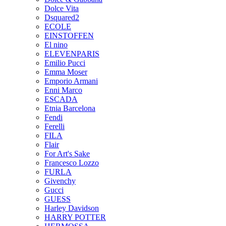
Dolce Vita
Dsquared2
ECOLE
EINSTOFFEN
El nino
ELEVENPARIS
Emilio Pucci
Emma Moser
Emporio Armani
Enni Marco
ESCADA
Etnia Barcelona
Fendi
Ferelli
FILA
Flair
For Art's Sake
Francesco Lozzo
FURLA
Givenchy
Gucci
GUESS
Harley Davidson
HARRY POTTER