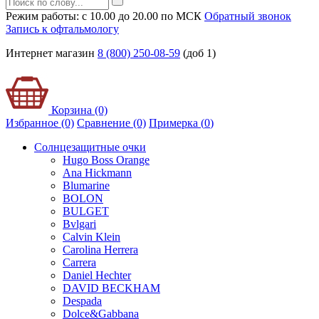
Режим работы: с 10.00 до 20.00 по МСК
Обратный звонок
Запись к офтальмологу
Интернет магазин
8 (800) 250-08-59
(доб 1)
Корзина (0)
Избранное (0)
Сравнение (0)
Примерка (
0
)
Солнцезащитные очки
Hugo Boss Orange
Ana Hickmann
Blumarine
BOLON
BULGET
Bvlgari
Calvin Klein
Carolina Herrera
Carrera
Daniel Hechter
DAVID BECKHAM
Despada
Dolce&Gabbana