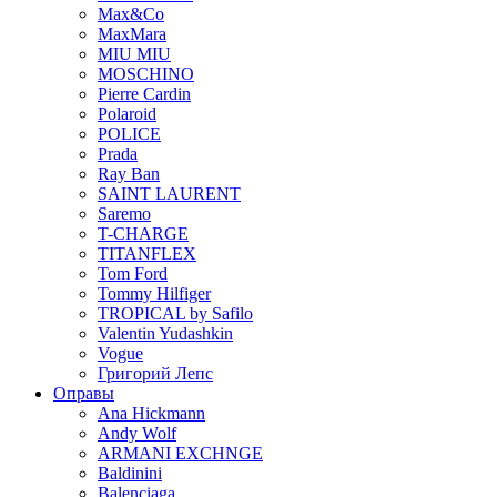
Max&Co
MaxMara
MIU MIU
MOSCHINO
Pierre Cardin
Polaroid
POLICE
Prada
Ray Ban
SAINT LAURENT
Saremo
T-CHARGE
TITANFLEX
Tom Ford
Tommy Hilfiger
TROPICAL by Safilo
Valentin Yudashkin
Vogue
Григорий Лепс
Оправы
Ana Hickmann
Andy Wolf
ARMANI EXCHNGE
Baldinini
Balenciaga