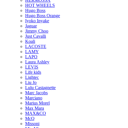
HERMOSSA
HOT WHEELS
Hugo Boss
Hugo Boss Orange
Iyoko Inyake
Jaguar
Jimmy Choo
Just Cavalli
Koali
LACOSTE
LAMY
LAPO
Laura Ashley
LEVIS
Life kids
Lightec
Liu Jo
Lulu Castagnette
Marc Jacobs
Marciano
Marius Morel
Max Mara
MAX&CO
McQ
Missoni