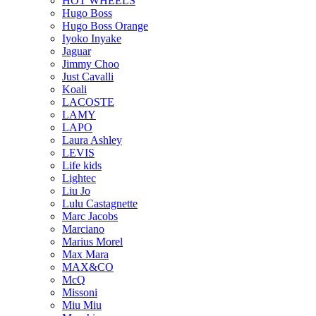
HOT WHEELS
Hugo Boss
Hugo Boss Orange
Iyoko Inyake
Jaguar
Jimmy Choo
Just Cavalli
Koali
LACOSTE
LAMY
LAPO
Laura Ashley
LEVIS
Life kids
Lightec
Liu Jo
Lulu Castagnette
Marc Jacobs
Marciano
Marius Morel
Max Mara
MAX&CO
McQ
Missoni
Miu Miu