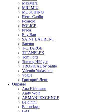
MaxMara
MIU MIU
MOSCHINO
Pierre Cardin
Polaroid
POLICE
Prada
Ray Ban
SAINT LAURENT
Saremo
T-CHARGE
TITANFLEX
Tom Ford
Tommy Hilfiger
TROPICAL by Safilo
Valentin Yudashkin
Vogue
Григорий Лепс
Оправы
Ana Hickmann
Andy Wolf
ARMANI EXCHNGE
Baldinini
Balenciaga
BALI