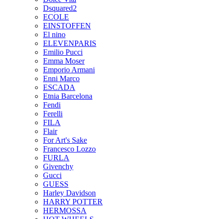
Dsquared2
ECOLE
EINSTOFFEN
El nino
ELEVENPARIS
Emilio Pucci
Emma Moser
Emporio Armani
Enni Marco
ESCADA
Etnia Barcelona
Fendi
Ferelli
FILA
Flair
For Art's Sake
Francesco Lozzo
FURLA
Givenchy
Gucci
GUESS
Harley Davidson
HARRY POTTER
HERMOSSA