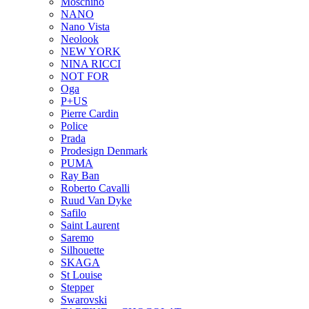
Moschino
NANO
Nano Vista
Neolook
NEW YORK
NINA RICCI
NOT FOR
Oga
P+US
Pierre Cardin
Police
Prada
Prodesign Denmark
PUMA
Ray Ban
Roberto Cavalli
Ruud Van Dyke
Safilo
Saint Laurent
Saremo
Silhouette
SKAGA
St Louise
Stepper
Swarovski