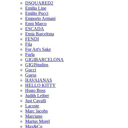
DSQUARED2
Emilia Line
Emilio Pucci
Emporio Armani
Enni Marco
ESCADA
Etnia Barcelona
FENDI
Fila
For Art's Sake
Furla
GIGIBARCELONA
GIGIStudios
Gucci
Guess
HAVAIANAS
HELLO KITTY
Hugo Boss
Judith Leiber
Just Cavalli
Lacoste
Marc Jacobs
Marciano
Marius Morel
Max&Co