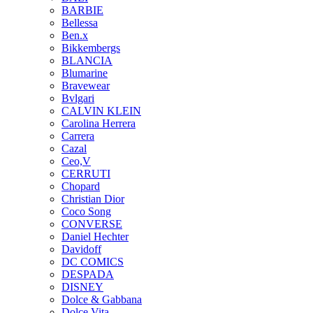
BARBIE
Bellessa
Ben.x
Bikkembergs
BLANCIA
Blumarine
Bravewear
Bvlgari
CALVIN KLEIN
Carolina Herrera
Carrera
Cazal
Ceo,V
CERRUTI
Chopard
Christian Dior
Coco Song
CONVERSE
Daniel Hechter
Davidoff
DC COMICS
DESPADA
DISNEY
Dolce & Gabbana
Dolce Vita