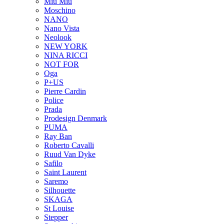
Miu Miu
Moschino
NANO
Nano Vista
Neolook
NEW YORK
NINA RICCI
NOT FOR
Oga
P+US
Pierre Cardin
Police
Prada
Prodesign Denmark
PUMA
Ray Ban
Roberto Cavalli
Ruud Van Dyke
Safilo
Saint Laurent
Saremo
Silhouette
SKAGA
St Louise
Stepper