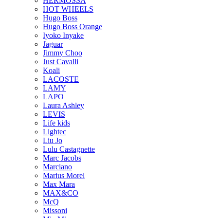
HERMOSSA
HOT WHEELS
Hugo Boss
Hugo Boss Orange
Iyoko Inyake
Jaguar
Jimmy Choo
Just Cavalli
Koali
LACOSTE
LAMY
LAPO
Laura Ashley
LEVIS
Life kids
Lightec
Liu Jo
Lulu Castagnette
Marc Jacobs
Marciano
Marius Morel
Max Mara
MAX&CO
McQ
Missoni