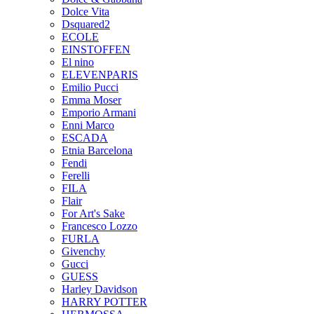
Dolce Vita
Dsquared2
ECOLE
EINSTOFFEN
El nino
ELEVENPARIS
Emilio Pucci
Emma Moser
Emporio Armani
Enni Marco
ESCADA
Etnia Barcelona
Fendi
Ferelli
FILA
Flair
For Art's Sake
Francesco Lozzo
FURLA
Givenchy
Gucci
GUESS
Harley Davidson
HARRY POTTER