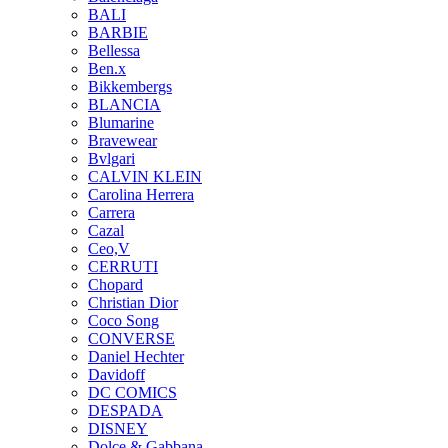
BALI
BARBIE
Bellessa
Ben.x
Bikkembergs
BLANCIA
Blumarine
Bravewear
Bvlgari
CALVIN KLEIN
Carolina Herrera
Carrera
Cazal
Ceo,V
CERRUTI
Chopard
Christian Dior
Coco Song
CONVERSE
Daniel Hechter
Davidoff
DC COMICS
DESPADA
DISNEY
Dolce & Gabbana