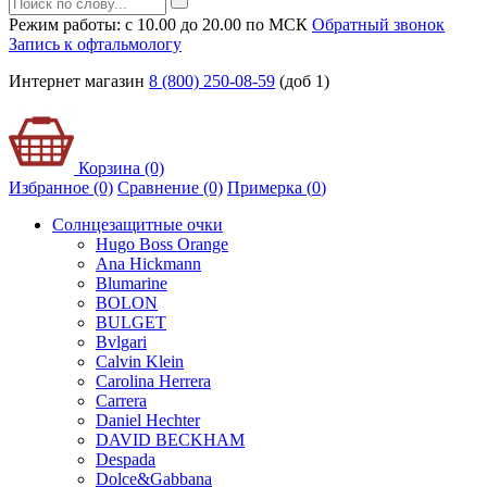
Режим работы: с 10.00 до 20.00 по МСК
Обратный звонок
Запись к офтальмологу
Интернет магазин
8 (800) 250-08-59
(доб 1)
Корзина (0)
Избранное (0)
Сравнение (0)
Примерка (
0
)
Солнцезащитные очки
Hugo Boss Orange
Ana Hickmann
Blumarine
BOLON
BULGET
Bvlgari
Calvin Klein
Carolina Herrera
Carrera
Daniel Hechter
DAVID BECKHAM
Despada
Dolce&Gabbana