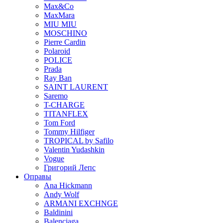
Max&Co
MaxMara
MIU MIU
MOSCHINO
Pierre Cardin
Polaroid
POLICE
Prada
Ray Ban
SAINT LAURENT
Saremo
T-CHARGE
TITANFLEX
Tom Ford
Tommy Hilfiger
TROPICAL by Safilo
Valentin Yudashkin
Vogue
Григорий Лепс
Оправы
Ana Hickmann
Andy Wolf
ARMANI EXCHNGE
Baldinini
Balenciaga