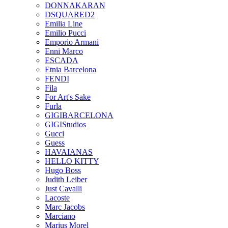
DONNAKARAN
DSQUARED2
Emilia Line
Emilio Pucci
Emporio Armani
Enni Marco
ESCADA
Etnia Barcelona
FENDI
Fila
For Art's Sake
Furla
GIGIBARCELONA
GIGIStudios
Gucci
Guess
HAVAIANAS
HELLO KITTY
Hugo Boss
Judith Leiber
Just Cavalli
Lacoste
Marc Jacobs
Marciano
Marius Morel