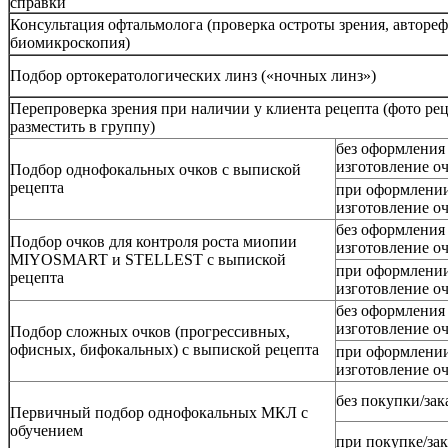
справки
Консультация офтальмолога (проверка остроты зрения, авторе
биомикроскопия)
Подбор ортокератологических линз («ночных линз»)
Перепроверка зрения при наличии у клиента рецепта (фото рец
разместить в группу)
без оформления 
изготовление о
Подбор однофокальных очков с выпиской
рецепта
при оформлении
изготовление о
без оформления 
Подбор очков для контроля роста миопии
изготовление о
MIYOSMART и STELLEST с выпиской
при оформлении
рецепта
изготовление о
без оформления 
изготовление о
Подбор сложных очков (прогрессивных,
офисных, бифокальных) с выпиской рецепта
при оформлении
изготовление о
без покупки/за
Первичный подбор однофокальных МКЛ с
обучением
при покупке/за