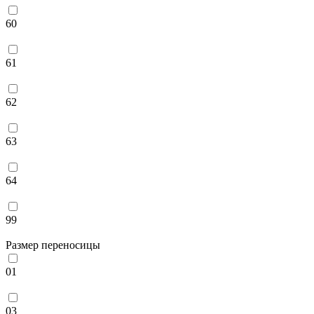
60
61
62
63
64
99
Размер переносицы
01
03