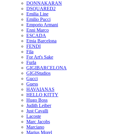
DONNAKARAN
DSQUARED2
Emilia Line
Emilio Pucci
Emporio Armani
Enni Marco
ESCADA
Etnia Barcelona
FENDI
Fila
For Art's Sake
Furla
GIGIBARCELONA
GIGIStudios
Gucci
Guess
HAVAIANAS
HELLO KITTY
Hugo Boss
Judith Leiber
Just Cavalli
Lacoste
Marc Jacobs
Marciano
Marius Morel