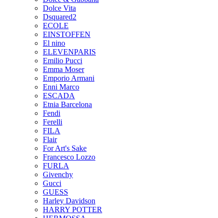
Dolce Vita
Dsquared2
ECOLE
EINSTOFFEN
El nino
ELEVENPARIS
Emilio Pucci
Emma Moser
Emporio Armani
Enni Marco
ESCADA
Etnia Barcelona
Fendi
Ferelli
FILA
Flair
For Art's Sake
Francesco Lozzo
FURLA
Givenchy
Gucci
GUESS
Harley Davidson
HARRY POTTER