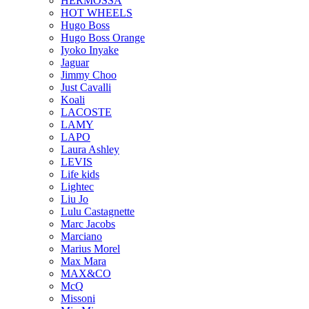
HERMOSSA
HOT WHEELS
Hugo Boss
Hugo Boss Orange
Iyoko Inyake
Jaguar
Jimmy Choo
Just Cavalli
Koali
LACOSTE
LAMY
LAPO
Laura Ashley
LEVIS
Life kids
Lightec
Liu Jo
Lulu Castagnette
Marc Jacobs
Marciano
Marius Morel
Max Mara
MAX&CO
McQ
Missoni