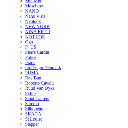
Miu Miu
Moschino
NANO
Nano Vista
Neolook
NEW YORK
NINA RICCI
NOT FOR
Oga
P+US
Pierre Cardin
Police
Prada
Prodesign Denmark
PUMA
Ray Ban
Roberto Cavalli
Ruud Van Dyke
Safilo
Saint Laurent
Saremo
Silhouette
SKAGA
St Louise
Stepper