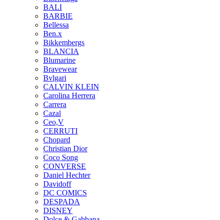
BALI
BARBIE
Bellessa
Ben.x
Bikkembergs
BLANCIA
Blumarine
Bravewear
Bvlgari
CALVIN KLEIN
Carolina Herrera
Carrera
Cazal
Ceo,V
CERRUTI
Chopard
Christian Dior
Coco Song
CONVERSE
Daniel Hechter
Davidoff
DC COMICS
DESPADA
DISNEY
Dolce & Gabbana