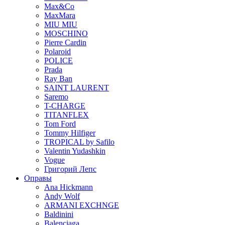
Max&Co
MaxMara
MIU MIU
MOSCHINO
Pierre Cardin
Polaroid
POLICE
Prada
Ray Ban
SAINT LAURENT
Saremo
T-CHARGE
TITANFLEX
Tom Ford
Tommy Hilfiger
TROPICAL by Safilo
Valentin Yudashkin
Vogue
Григорий Лепс
Оправы
Ana Hickmann
Andy Wolf
ARMANI EXCHNGE
Baldinini
Balenciaga