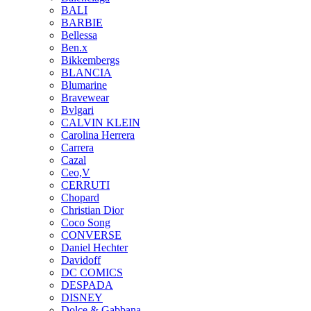
BALI
BARBIE
Bellessa
Ben.x
Bikkembergs
BLANCIA
Blumarine
Bravewear
Bvlgari
CALVIN KLEIN
Carolina Herrera
Carrera
Cazal
Ceo,V
CERRUTI
Chopard
Christian Dior
Coco Song
CONVERSE
Daniel Hechter
Davidoff
DC COMICS
DESPADA
DISNEY
Dolce & Gabbana