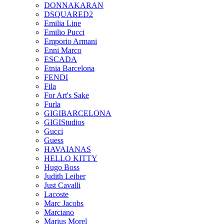
DONNAKARAN
DSQUARED2
Emilia Line
Emilio Pucci
Emporio Armani
Enni Marco
ESCADA
Etnia Barcelona
FENDI
Fila
For Art's Sake
Furla
GIGIBARCELONA
GIGIStudios
Gucci
Guess
HAVAIANAS
HELLO KITTY
Hugo Boss
Judith Leiber
Just Cavalli
Lacoste
Marc Jacobs
Marciano
Marius Morel