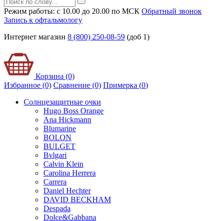
Режим работы: с 10.00 до 20.00 по МСК
Обратный звонок
Запись к офтальмологу
Интернет магазин
8 (800) 250-08-59
(доб 1)
Корзина (0)
Избранное (0)
Сравнение (0)
Примерка (
0
)
Солнцезащитные очки
Hugo Boss Orange
Ana Hickmann
Blumarine
BOLON
BULGET
Bvlgari
Calvin Klein
Carolina Herrera
Carrera
Daniel Hechter
DAVID BECKHAM
Despada
Dolce&Gabbana