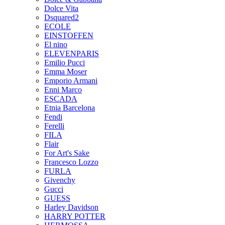
Dolce Vita
Dsquared2
ECOLE
EINSTOFFEN
El nino
ELEVENPARIS
Emilio Pucci
Emma Moser
Emporio Armani
Enni Marco
ESCADA
Etnia Barcelona
Fendi
Ferelli
FILA
Flair
For Art's Sake
Francesco Lozzo
FURLA
Givenchy
Gucci
GUESS
Harley Davidson
HARRY POTTER