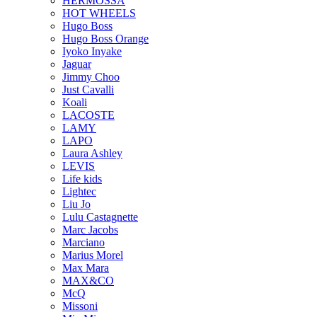
HERMOSSA
HOT WHEELS
Hugo Boss
Hugo Boss Orange
Iyoko Inyake
Jaguar
Jimmy Choo
Just Cavalli
Koali
LACOSTE
LAMY
LAPO
Laura Ashley
LEVIS
Life kids
Lightec
Liu Jo
Lulu Castagnette
Marc Jacobs
Marciano
Marius Morel
Max Mara
MAX&CO
McQ
Missoni