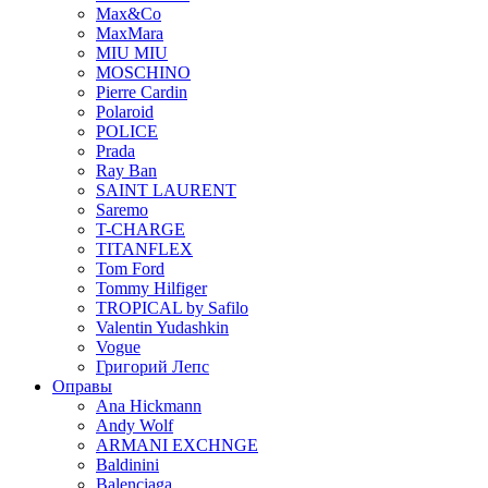
Max&Co
MaxMara
MIU MIU
MOSCHINO
Pierre Cardin
Polaroid
POLICE
Prada
Ray Ban
SAINT LAURENT
Saremo
T-CHARGE
TITANFLEX
Tom Ford
Tommy Hilfiger
TROPICAL by Safilo
Valentin Yudashkin
Vogue
Григорий Лепс
Оправы
Ana Hickmann
Andy Wolf
ARMANI EXCHNGE
Baldinini
Balenciaga