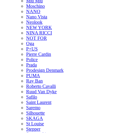
Miu Miu
Moschino
NANO
Nano Vista
Neolook
NEW YORK
NINA RICCI
NOT FOR
Oga
P+US
Pierre Cardin
Police
Prada
Prodesign Denmark
PUMA
Ray Ban
Roberto Cavalli
Ruud Van Dyke
Safilo
Saint Laurent
Saremo
Silhouette
SKAGA
St Louise
Stepper