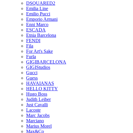
DSQUARED2
Emilia Line
Emilio Pucci
Emporio Armani
Enni Marco
ESCADA
Etnia Barcelona
FENDI
Fila
For Art's Sake
Furla
GIGIBARCELONA
GIGIStudios
Gucci
Guess
HAVAIANAS
HELLO KITTY
Hugo Boss
Judith Leiber
Just Cavalli
Lacoste
Marc Jacobs
Marciano
Marius Morel
Max&Co