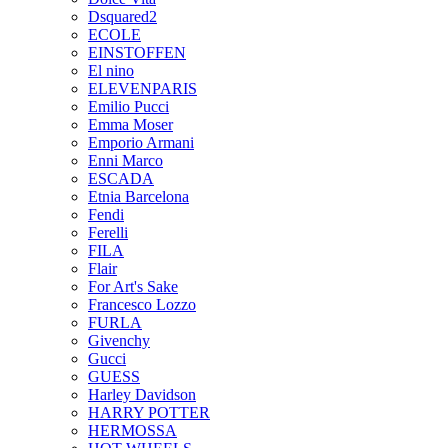
Dsquared2
ECOLE
EINSTOFFEN
El nino
ELEVENPARIS
Emilio Pucci
Emma Moser
Emporio Armani
Enni Marco
ESCADA
Etnia Barcelona
Fendi
Ferelli
FILA
Flair
For Art's Sake
Francesco Lozzo
FURLA
Givenchy
Gucci
GUESS
Harley Davidson
HARRY POTTER
HERMOSSA