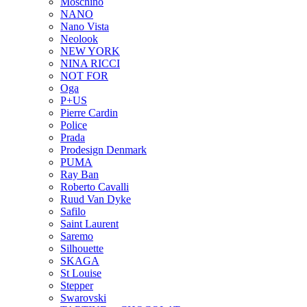
Moschino
NANO
Nano Vista
Neolook
NEW YORK
NINA RICCI
NOT FOR
Oga
P+US
Pierre Cardin
Police
Prada
Prodesign Denmark
PUMA
Ray Ban
Roberto Cavalli
Ruud Van Dyke
Safilo
Saint Laurent
Saremo
Silhouette
SKAGA
St Louise
Stepper
Swarovski