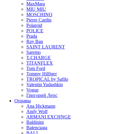
MaxMara
MIU MIU
MOSCHINO
Pierre Cardin
Polaroid
POLICE
Prada
Ray Ban
SAINT LAURENT
Saremo
T-CHARGE
TITANFLEX
Tom Ford
Tommy Hilfiger
TROPICAL by Safilo
Valentin Yudashkin
Vogue
Григорий Лепс
Оправы
Ana Hickmann
Andy Wolf
ARMANI EXCHNGE
Baldinini
Balenciaga
BALI