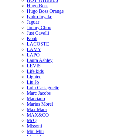
HOT WHEELS
Hugo Boss
Hugo Boss Orange
Iyoko Inyake
Jaguar
Jimmy Choo
Just Cavalli
Koali
LACOSTE
LAMY
LAPO
Laura Ashley
LEVIS
Life kids
Lightec
Liu Jo
Lulu Castagnette
Marc Jacobs
Marciano
Marius Morel
Max Mara
MAX&CO
McQ
Missoni
Miu Miu