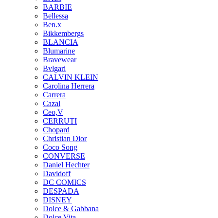
BARBIE
Bellessa
Ben.x
Bikkembergs
BLANCIA
Blumarine
Bravewear
Bvlgari
CALVIN KLEIN
Carolina Herrera
Carrera
Cazal
Ceo,V
CERRUTI
Chopard
Christian Dior
Coco Song
CONVERSE
Daniel Hechter
Davidoff
DC COMICS
DESPADA
DISNEY
Dolce & Gabbana
Dolce Vita