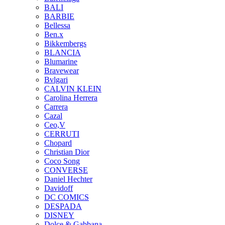
BALI
BARBIE
Bellessa
Ben.x
Bikkembergs
BLANCIA
Blumarine
Bravewear
Bvlgari
CALVIN KLEIN
Carolina Herrera
Carrera
Cazal
Ceo,V
CERRUTI
Chopard
Christian Dior
Coco Song
CONVERSE
Daniel Hechter
Davidoff
DC COMICS
DESPADA
DISNEY
Dolce & Gabbana