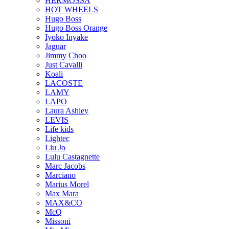
HERMOSSA
HOT WHEELS
Hugo Boss
Hugo Boss Orange
Iyoko Inyake
Jaguar
Jimmy Choo
Just Cavalli
Koali
LACOSTE
LAMY
LAPO
Laura Ashley
LEVIS
Life kids
Lightec
Liu Jo
Lulu Castagnette
Marc Jacobs
Marciano
Marius Morel
Max Mara
MAX&CO
McQ
Missoni