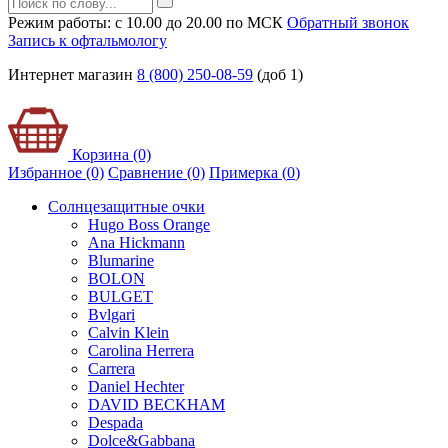
Режим работы: с 10.00 до 20.00 по МСК
Обратный звонок
Запись к офтальмологу
Интернет магазин
8 (800) 250-08-59
(доб 1)
Корзина (0)
Избранное (0)
Сравнение (0)
Примерка (
0
)
Солнцезащитные очки
Hugo Boss Orange
Ana Hickmann
Blumarine
BOLON
BULGET
Bvlgari
Calvin Klein
Carolina Herrera
Carrera
Daniel Hechter
DAVID BECKHAM
Despada
Dolce&Gabbana