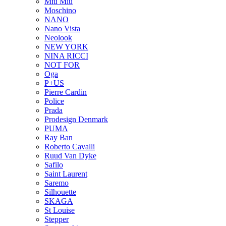
Miu Miu
Moschino
NANO
Nano Vista
Neolook
NEW YORK
NINA RICCI
NOT FOR
Oga
P+US
Pierre Cardin
Police
Prada
Prodesign Denmark
PUMA
Ray Ban
Roberto Cavalli
Ruud Van Dyke
Safilo
Saint Laurent
Saremo
Silhouette
SKAGA
St Louise
Stepper