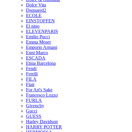
Dolce Vita
Dsquared2
ECOLE
EINSTOFFEN
El nino
ELEVENPARIS
Emilio Pucci
Emma Moser
Emporio Armani
Enni Marco
ESCADA
Etnia Barcelona
Fendi
Ferelli
FILA
Flair
For Art's Sake
Francesco Lozzo
FURLA
Givenchy
Gucci
GUESS
Harley Davidson
HARRY POTTER