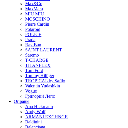
Max&Co
MaxMara
MIU MIU
MOSCHINO
Pierre Cardin
Polaroid
POLICE
Prada
Ray Ban
SAINT LAURENT
Saremo
T-CHARGE
TITANFLEX
Tom Ford
Tommy Hilfiger
TROPICAL by Safilo
Valentin Yudashkin
Vogue
Григорий Лепс
Оправы
Ana Hickmann
Andy Wolf
ARMANI EXCHNGE
Baldinini
Balenciaga