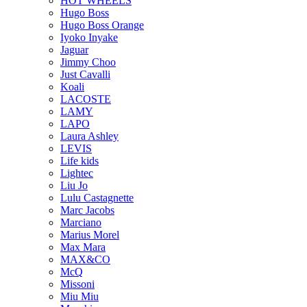
HOT WHEELS
Hugo Boss
Hugo Boss Orange
Iyoko Inyake
Jaguar
Jimmy Choo
Just Cavalli
Koali
LACOSTE
LAMY
LAPO
Laura Ashley
LEVIS
Life kids
Lightec
Liu Jo
Lulu Castagnette
Marc Jacobs
Marciano
Marius Morel
Max Mara
MAX&CO
McQ
Missoni
Miu Miu