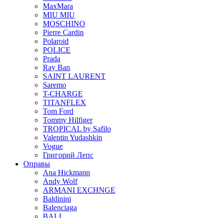
MaxMara
MIU MIU
MOSCHINO
Pierre Cardin
Polaroid
POLICE
Prada
Ray Ban
SAINT LAURENT
Saremo
T-CHARGE
TITANFLEX
Tom Ford
Tommy Hilfiger
TROPICAL by Safilo
Valentin Yudashkin
Vogue
Григорий Лепс
Оправы
Ana Hickmann
Andy Wolf
ARMANI EXCHNGE
Baldinini
Balenciaga
BALI