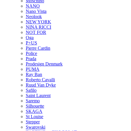
Moschino
NANO
Nano Vista
Neolook
NEW YORK
NINA RICCI
NOT FOR
Oga
P+US
Pierre Cardin
Police
Prada
Prodesign Denmark
PUMA
Ray Ban
Roberto Cavalli
Ruud Van Dyke
Safilo
Saint Laurent
Saremo
Silhouette
SKAGA
St Louise
Stepper
Swarovski