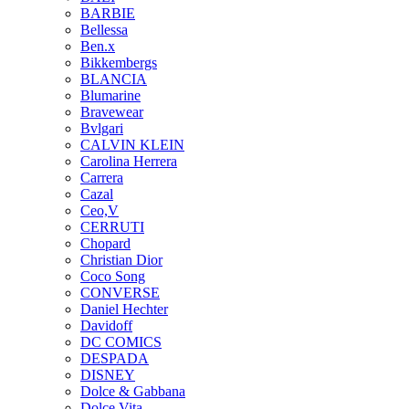
BARBIE
Bellessa
Ben.x
Bikkembergs
BLANCIA
Blumarine
Bravewear
Bvlgari
CALVIN KLEIN
Carolina Herrera
Carrera
Cazal
Ceo,V
CERRUTI
Chopard
Christian Dior
Coco Song
CONVERSE
Daniel Hechter
Davidoff
DC COMICS
DESPADA
DISNEY
Dolce & Gabbana
Dolce Vita