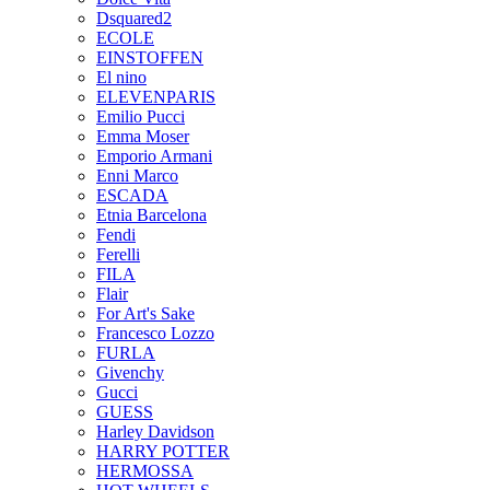
Dsquared2
ECOLE
EINSTOFFEN
El nino
ELEVENPARIS
Emilio Pucci
Emma Moser
Emporio Armani
Enni Marco
ESCADA
Etnia Barcelona
Fendi
Ferelli
FILA
Flair
For Art's Sake
Francesco Lozzo
FURLA
Givenchy
Gucci
GUESS
Harley Davidson
HARRY POTTER
HERMOSSA