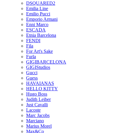
DSQUARED2
Emilia Line
Emilio Pucci
Emporio Armani
Enni Marco
ESCADA
Etnia Barcelona
FENDI
Fila
For Art's Sake
Furla
GIGIBARCELONA
GIGIStudios
Gucci
Guess
HAVAIANAS
HELLO KITTY
Hugo Boss
Judith Leiber
Just Cavalli
Lacoste
Marc Jacobs
Marciano
Marius Morel
Max&Co