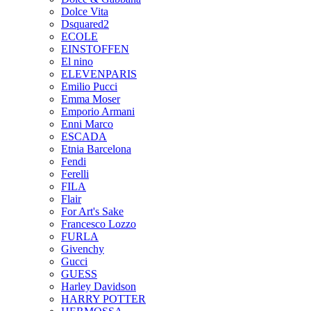
Dolce Vita
Dsquared2
ECOLE
EINSTOFFEN
El nino
ELEVENPARIS
Emilio Pucci
Emma Moser
Emporio Armani
Enni Marco
ESCADA
Etnia Barcelona
Fendi
Ferelli
FILA
Flair
For Art's Sake
Francesco Lozzo
FURLA
Givenchy
Gucci
GUESS
Harley Davidson
HARRY POTTER