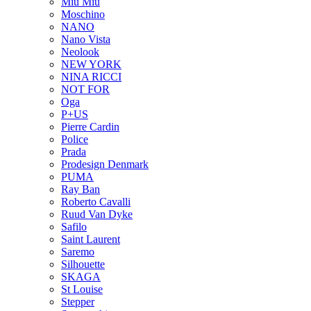
Miu Miu
Moschino
NANO
Nano Vista
Neolook
NEW YORK
NINA RICCI
NOT FOR
Oga
P+US
Pierre Cardin
Police
Prada
Prodesign Denmark
PUMA
Ray Ban
Roberto Cavalli
Ruud Van Dyke
Safilo
Saint Laurent
Saremo
Silhouette
SKAGA
St Louise
Stepper