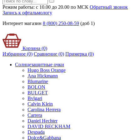
Режим работы: с 10.00 до 20.00 по МСК
Обратный звонок
Запись к офтальмологу
Интернет магазин
8 (800) 250-08-59
(доб 1)
Корзина (0)
Избранное (0)
Сравнение (0)
Примерка (
0
)
Солнцезащитные очки
Hugo Boss Orange
Ana Hickmann
Blumarine
BOLON
BULGET
Bvlgari
Calvin Klein
Carolina Herrera
Carrera
Daniel Hechter
DAVID BECKHAM
Despada
Dolce&Gabbana