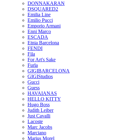
DONNAKARAN
DSQUARED2
Emilia Line
Emilio Pucci
Emporio Armani
Enni Marco
ESCADA
Etnia Barcelona
FENDI
Fila
For Art's Sake
Furla
GIGIBARCELONA
GIGIStudios
Gucci
Guess
HAVAIANAS
HELLO KITTY
Hugo Boss
Judith Leiber
Just Cavalli
Lacoste
Marc Jacobs
Marciano
Marius Morel