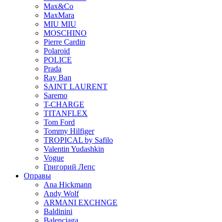
Max&Co
MaxMara
MIU MIU
MOSCHINO
Pierre Cardin
Polaroid
POLICE
Prada
Ray Ban
SAINT LAURENT
Saremo
T-CHARGE
TITANFLEX
Tom Ford
Tommy Hilfiger
TROPICAL by Safilo
Valentin Yudashkin
Vogue
Григорий Лепс
Оправы
Ana Hickmann
Andy Wolf
ARMANI EXCHNGE
Baldinini
Balenciaga