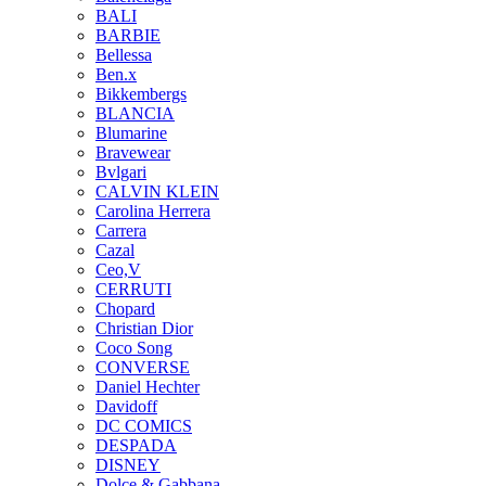
BALI
BARBIE
Bellessa
Ben.x
Bikkembergs
BLANCIA
Blumarine
Bravewear
Bvlgari
CALVIN KLEIN
Carolina Herrera
Carrera
Cazal
Ceo,V
CERRUTI
Chopard
Christian Dior
Coco Song
CONVERSE
Daniel Hechter
Davidoff
DC COMICS
DESPADA
DISNEY
Dolce & Gabbana