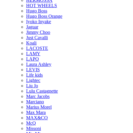
HERMOSSA
HOT WHEELS
Hugo Boss
Hugo Boss Orange
Iyoko Inyake
Jaguar
Jimmy Choo
Just Cavalli
Koali
LACOSTE
LAMY
LAPO
Laura Ashley
LEVIS
Life kids
Lightec
Liu Jo
Lulu Castagnette
Marc Jacobs
Marciano
Marius Morel
Max Mara
MAX&CO
McQ
Missoni