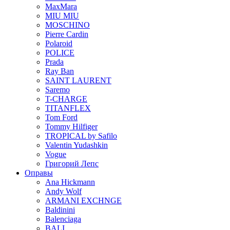
MaxMara
MIU MIU
MOSCHINO
Pierre Cardin
Polaroid
POLICE
Prada
Ray Ban
SAINT LAURENT
Saremo
T-CHARGE
TITANFLEX
Tom Ford
Tommy Hilfiger
TROPICAL by Safilo
Valentin Yudashkin
Vogue
Григорий Лепс
Оправы
Ana Hickmann
Andy Wolf
ARMANI EXCHNGE
Baldinini
Balenciaga
BALI