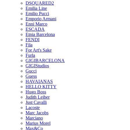
DSQUARED2
Emilia Line
Emilio Pucci
Emporio Armani
Enni Marco
ESCADA
Etnia Barcelona
FENDI
Fila
For Art's Sake
Furla
GIGIBARCELONA
GIGIStudios
Gucci
Guess
HAVAIANAS
HELLO KITTY
Hugo Boss
Judith Leiber
Just Cavalli
Lacoste
Marc Jacobs
Marciano
Marius Morel
Max&Co