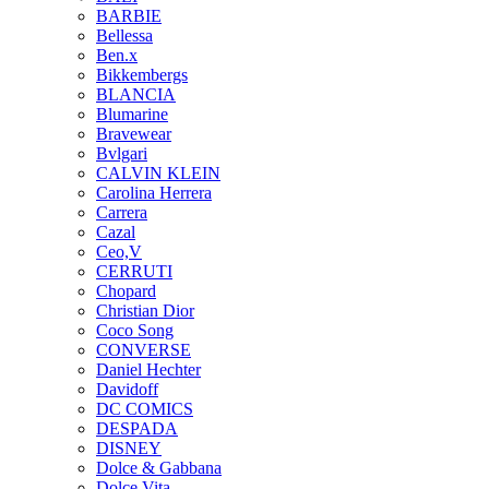
BARBIE
Bellessa
Ben.x
Bikkembergs
BLANCIA
Blumarine
Bravewear
Bvlgari
CALVIN KLEIN
Carolina Herrera
Carrera
Cazal
Ceo,V
CERRUTI
Chopard
Christian Dior
Coco Song
CONVERSE
Daniel Hechter
Davidoff
DC COMICS
DESPADA
DISNEY
Dolce & Gabbana
Dolce Vita