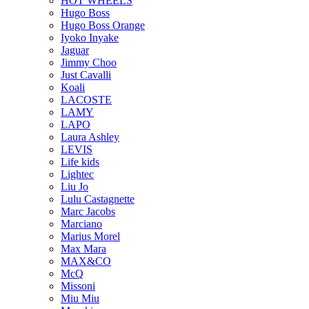
HOT WHEELS
Hugo Boss
Hugo Boss Orange
Iyoko Inyake
Jaguar
Jimmy Choo
Just Cavalli
Koali
LACOSTE
LAMY
LAPO
Laura Ashley
LEVIS
Life kids
Lightec
Liu Jo
Lulu Castagnette
Marc Jacobs
Marciano
Marius Morel
Max Mara
MAX&CO
McQ
Missoni
Miu Miu