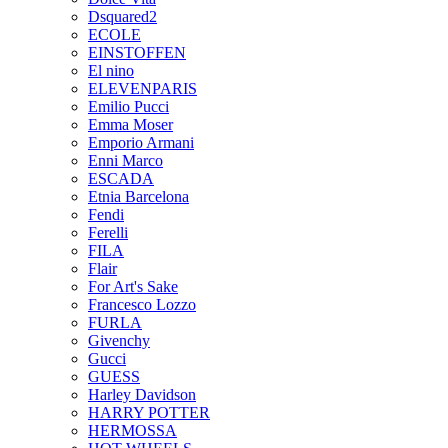
Dsquared2
ECOLE
EINSTOFFEN
El nino
ELEVENPARIS
Emilio Pucci
Emma Moser
Emporio Armani
Enni Marco
ESCADA
Etnia Barcelona
Fendi
Ferelli
FILA
Flair
For Art's Sake
Francesco Lozzo
FURLA
Givenchy
Gucci
GUESS
Harley Davidson
HARRY POTTER
HERMOSSA