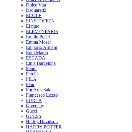
Dolce Vita
Dsquared2
ECOLE
EINSTOFFEN
El nino
ELEVENPARIS
Emilio Pucci
Emma Moser
Emporio Armani
Enni Marco
ESCADA
Etnia Barcelona
Fendi
Ferelli
FILA
Flair
For Art's Sake
Francesco Lozzo
FURLA
Givenchy
Gucci
GUESS
Harley Davidson
HARRY POTTER