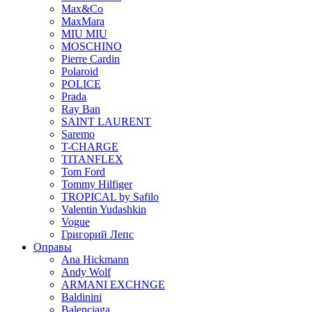
Max&Co
MaxMara
MIU MIU
MOSCHINO
Pierre Cardin
Polaroid
POLICE
Prada
Ray Ban
SAINT LAURENT
Saremo
T-CHARGE
TITANFLEX
Tom Ford
Tommy Hilfiger
TROPICAL by Safilo
Valentin Yudashkin
Vogue
Григорий Лепс
Оправы
Ana Hickmann
Andy Wolf
ARMANI EXCHNGE
Baldinini
Balenciaga