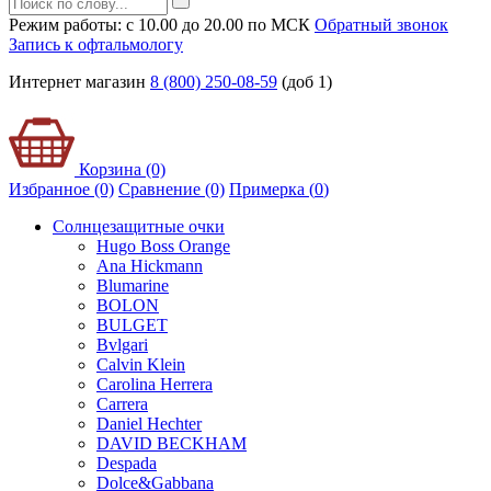
Режим работы: с 10.00 до 20.00 по МСК
Обратный звонок
Запись к офтальмологу
Интернет магазин
8 (800) 250-08-59
(доб 1)
Корзина (0)
Избранное (0)
Сравнение (0)
Примерка (
0
)
Солнцезащитные очки
Hugo Boss Orange
Ana Hickmann
Blumarine
BOLON
BULGET
Bvlgari
Calvin Klein
Carolina Herrera
Carrera
Daniel Hechter
DAVID BECKHAM
Despada
Dolce&Gabbana