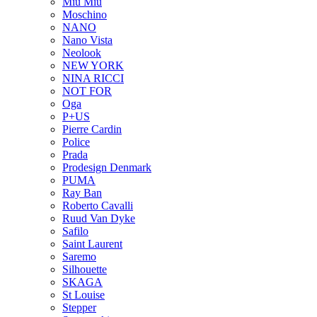
Miu Miu
Moschino
NANO
Nano Vista
Neolook
NEW YORK
NINA RICCI
NOT FOR
Oga
P+US
Pierre Cardin
Police
Prada
Prodesign Denmark
PUMA
Ray Ban
Roberto Cavalli
Ruud Van Dyke
Safilo
Saint Laurent
Saremo
Silhouette
SKAGA
St Louise
Stepper