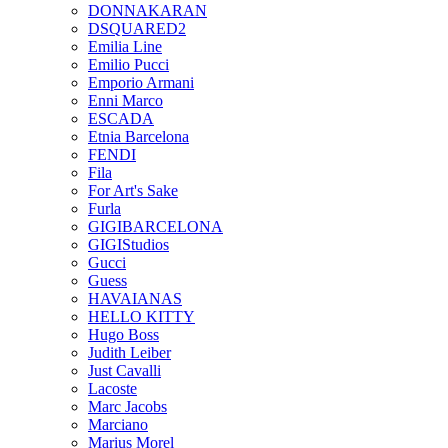
DONNAKARAN
DSQUARED2
Emilia Line
Emilio Pucci
Emporio Armani
Enni Marco
ESCADA
Etnia Barcelona
FENDI
Fila
For Art's Sake
Furla
GIGIBARCELONA
GIGIStudios
Gucci
Guess
HAVAIANAS
HELLO KITTY
Hugo Boss
Judith Leiber
Just Cavalli
Lacoste
Marc Jacobs
Marciano
Marius Morel