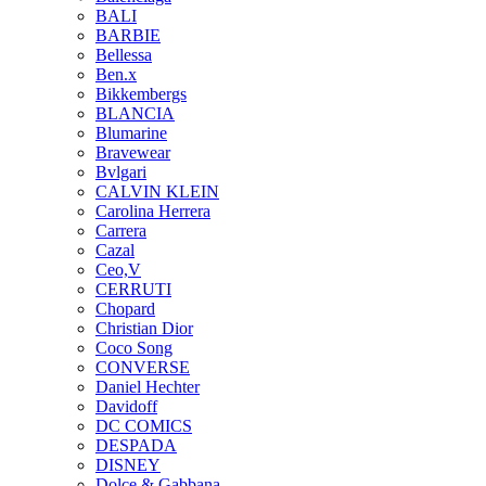
BALI
BARBIE
Bellessa
Ben.x
Bikkembergs
BLANCIA
Blumarine
Bravewear
Bvlgari
CALVIN KLEIN
Carolina Herrera
Carrera
Cazal
Ceo,V
CERRUTI
Chopard
Christian Dior
Coco Song
CONVERSE
Daniel Hechter
Davidoff
DC COMICS
DESPADA
DISNEY
Dolce & Gabbana