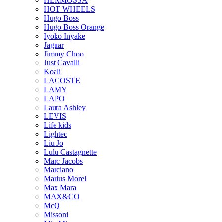
HERMOSSA
HOT WHEELS
Hugo Boss
Hugo Boss Orange
Iyoko Inyake
Jaguar
Jimmy Choo
Just Cavalli
Koali
LACOSTE
LAMY
LAPO
Laura Ashley
LEVIS
Life kids
Lightec
Liu Jo
Lulu Castagnette
Marc Jacobs
Marciano
Marius Morel
Max Mara
MAX&CO
McQ
Missoni