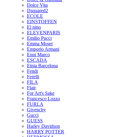
Dolce Vita
Dsquared2
ECOLE
EINSTOFFEN
El nino
ELEVENPARIS
Emilio Pucci
Emma Moser
Emporio Armani
Enni Marco
ESCADA
Etnia Barcelona
Fendi
Ferelli
FILA
Flair
For Art's Sake
Francesco Lozzo
FURLA
Givenchy
Gucci
GUESS
Harley Davidson
HARRY POTTER