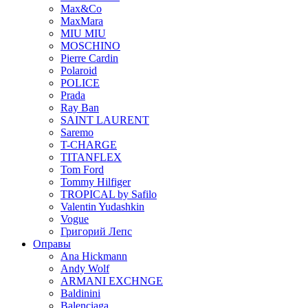
Max&Co
MaxMara
MIU MIU
MOSCHINO
Pierre Cardin
Polaroid
POLICE
Prada
Ray Ban
SAINT LAURENT
Saremo
T-CHARGE
TITANFLEX
Tom Ford
Tommy Hilfiger
TROPICAL by Safilo
Valentin Yudashkin
Vogue
Григорий Лепс
Оправы
Ana Hickmann
Andy Wolf
ARMANI EXCHNGE
Baldinini
Balenciaga