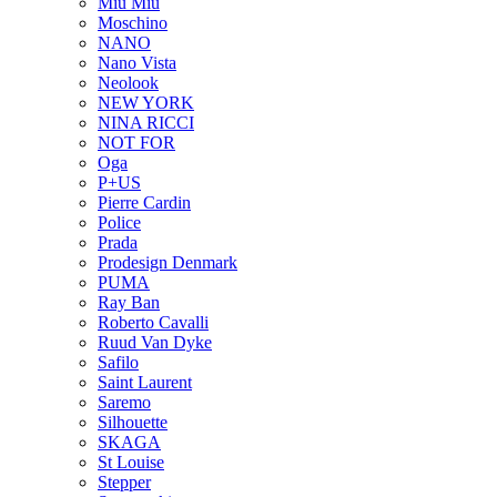
Miu Miu
Moschino
NANO
Nano Vista
Neolook
NEW YORK
NINA RICCI
NOT FOR
Oga
P+US
Pierre Cardin
Police
Prada
Prodesign Denmark
PUMA
Ray Ban
Roberto Cavalli
Ruud Van Dyke
Safilo
Saint Laurent
Saremo
Silhouette
SKAGA
St Louise
Stepper