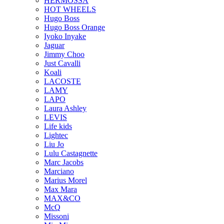
HERMOSSA
HOT WHEELS
Hugo Boss
Hugo Boss Orange
Iyoko Inyake
Jaguar
Jimmy Choo
Just Cavalli
Koali
LACOSTE
LAMY
LAPO
Laura Ashley
LEVIS
Life kids
Lightec
Liu Jo
Lulu Castagnette
Marc Jacobs
Marciano
Marius Morel
Max Mara
MAX&CO
McQ
Missoni