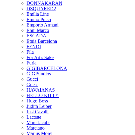
DONNAKARAN
DSQUARED2
Emilia Line
Emilio Pucci
Emporio Armani
Enni Marco
ESCADA
Etnia Barcelona
FENDI
Fila
For Art's Sake
Furla
GIGIBARCELONA
GIGIStudios
Gucci
Guess
HAVAIANAS
HELLO KITTY
Hugo Boss
Judith Leiber
Just Cavalli
Lacoste
Marc Jacobs
Marciano
Marius Morel