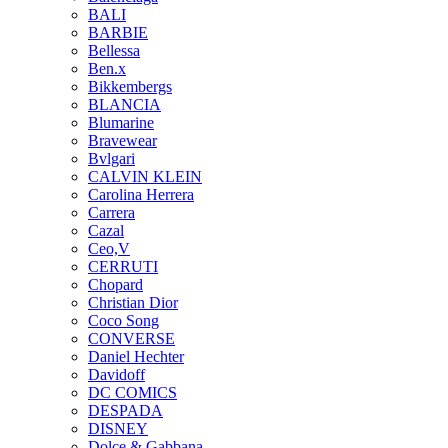
BALI
BARBIE
Bellessa
Ben.x
Bikkembergs
BLANCIA
Blumarine
Bravewear
Bvlgari
CALVIN KLEIN
Carolina Herrera
Carrera
Cazal
Ceo,V
CERRUTI
Chopard
Christian Dior
Coco Song
CONVERSE
Daniel Hechter
Davidoff
DC COMICS
DESPADA
DISNEY
Dolce & Gabbana