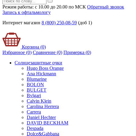
Режим работы: с 10.00 до 20.00 по МСК
Обратный звонок
Запись к офтальмологу
Интернет магазин
8 (800) 250-08-59
(доб 1)
Корзина (0)
Избранное (0)
Сравнение (0)
Примерка (
0
)
Солнцезащитные очки
Hugo Boss Orange
Ana Hickmann
Blumarine
BOLON
BULGET
Bvlgari
Calvin Klein
Carolina Herrera
Carrera
Daniel Hechter
DAVID BECKHAM
Despada
Dolce&Gabbana