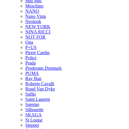
Miu Miu
Moschino
NANO
Nano Vista
Neolook
NEW YORK
NINA RICCI
NOT FOR
Oga
P+US
Pierre Cardin
Police
Prada
Prodesign Denmark
PUMA
Ray Ban
Roberto Cavalli
Ruud Van Dyke
Safilo
Saint Laurent
Saremo
Silhouette
SKAGA
St Louise
Stepper