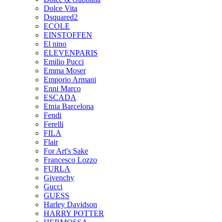
Dolce Vita
Dsquared2
ECOLE
EINSTOFFEN
El nino
ELEVENPARIS
Emilio Pucci
Emma Moser
Emporio Armani
Enni Marco
ESCADA
Etnia Barcelona
Fendi
Ferelli
FILA
Flair
For Art's Sake
Francesco Lozzo
FURLA
Givenchy
Gucci
GUESS
Harley Davidson
HARRY POTTER