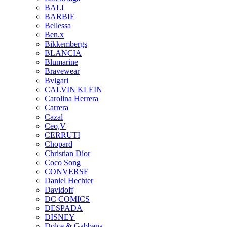
BALI
BARBIE
Bellessa
Ben.x
Bikkembergs
BLANCIA
Blumarine
Bravewear
Bvlgari
CALVIN KLEIN
Carolina Herrera
Carrera
Cazal
Ceo,V
CERRUTI
Chopard
Christian Dior
Coco Song
CONVERSE
Daniel Hechter
Davidoff
DC COMICS
DESPADA
DISNEY
Dolce & Gabbana