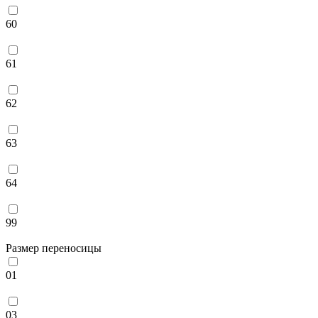
60
61
62
63
64
99
Размер переносицы
01
03