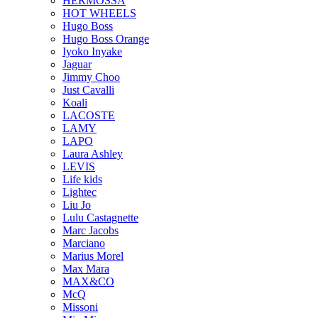
HERMOSSA
HOT WHEELS
Hugo Boss
Hugo Boss Orange
Iyoko Inyake
Jaguar
Jimmy Choo
Just Cavalli
Koali
LACOSTE
LAMY
LAPO
Laura Ashley
LEVIS
Life kids
Lightec
Liu Jo
Lulu Castagnette
Marc Jacobs
Marciano
Marius Morel
Max Mara
MAX&CO
McQ
Missoni