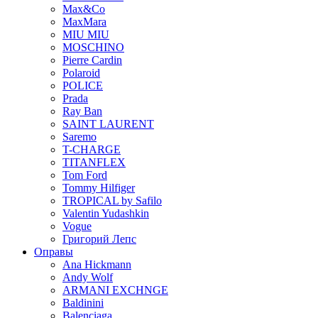
Max&Co
MaxMara
MIU MIU
MOSCHINO
Pierre Cardin
Polaroid
POLICE
Prada
Ray Ban
SAINT LAURENT
Saremo
T-CHARGE
TITANFLEX
Tom Ford
Tommy Hilfiger
TROPICAL by Safilo
Valentin Yudashkin
Vogue
Григорий Лепс
Оправы
Ana Hickmann
Andy Wolf
ARMANI EXCHNGE
Baldinini
Balenciaga