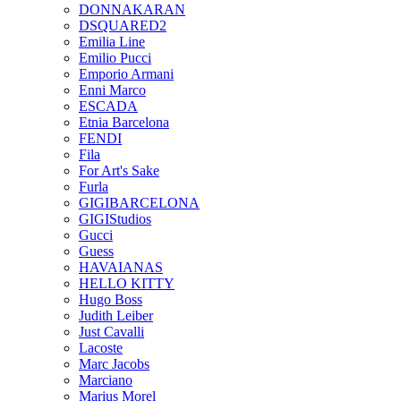
DONNAKARAN
DSQUARED2
Emilia Line
Emilio Pucci
Emporio Armani
Enni Marco
ESCADA
Etnia Barcelona
FENDI
Fila
For Art's Sake
Furla
GIGIBARCELONA
GIGIStudios
Gucci
Guess
HAVAIANAS
HELLO KITTY
Hugo Boss
Judith Leiber
Just Cavalli
Lacoste
Marc Jacobs
Marciano
Marius Morel