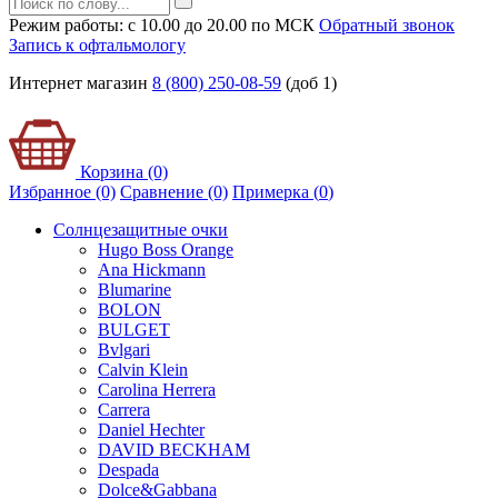
Режим работы: с 10.00 до 20.00 по МСК
Обратный звонок
Запись к офтальмологу
Интернет магазин
8 (800) 250-08-59
(доб 1)
Корзина (0)
Избранное (0)
Сравнение (0)
Примерка (
0
)
Солнцезащитные очки
Hugo Boss Orange
Ana Hickmann
Blumarine
BOLON
BULGET
Bvlgari
Calvin Klein
Carolina Herrera
Carrera
Daniel Hechter
DAVID BECKHAM
Despada
Dolce&Gabbana