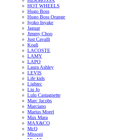
HERMOSSA
HOT WHEELS
Hugo Boss
Hugo Boss Orange
Iyoko Inyake
Jaguar
Jimmy Choo
Just Cavalli
Koali
LACOSTE
LAMY
LAPO
Laura Ashley
LEVIS
Life kids
Lightec
Liu Jo
Lulu Castagnette
Marc Jacobs
Marciano
Marius Morel
Max Mara
MAX&CO
McQ
Missoni