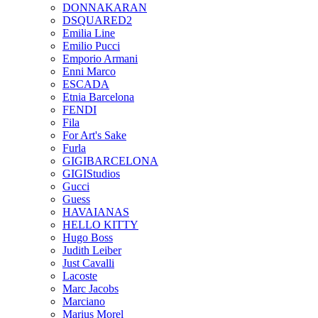
DONNAKARAN
DSQUARED2
Emilia Line
Emilio Pucci
Emporio Armani
Enni Marco
ESCADA
Etnia Barcelona
FENDI
Fila
For Art's Sake
Furla
GIGIBARCELONA
GIGIStudios
Gucci
Guess
HAVAIANAS
HELLO KITTY
Hugo Boss
Judith Leiber
Just Cavalli
Lacoste
Marc Jacobs
Marciano
Marius Morel