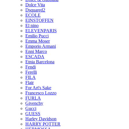
Dolce Vita
Dsquared2
ECOLE
EINSTOFFEN
El nino
ELEVENPARIS
Emilio Pucci
Emma Moser
Emporio Armani
Enni Marco
ESCADA
Etnia Barcelona
Fendi
Ferelli
FILA
Flair
For Art's Sake
Francesco Lozzo
FURLA
Givenchy
Gucci
GUESS
Harley Davidson
HARRY POTTER