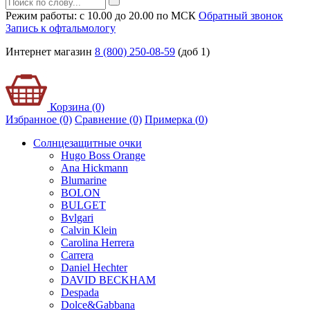
Режим работы: с 10.00 до 20.00 по МСК
Обратный звонок
Запись к офтальмологу
Интернет магазин
8 (800) 250-08-59
(доб 1)
Корзина (0)
Избранное (0)
Сравнение (0)
Примерка (
0
)
Солнцезащитные очки
Hugo Boss Orange
Ana Hickmann
Blumarine
BOLON
BULGET
Bvlgari
Calvin Klein
Carolina Herrera
Carrera
Daniel Hechter
DAVID BECKHAM
Despada
Dolce&Gabbana