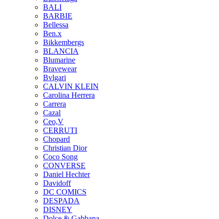
BALI
BARBIE
Bellessa
Ben.x
Bikkembergs
BLANCIA
Blumarine
Bravewear
Bvlgari
CALVIN KLEIN
Carolina Herrera
Carrera
Cazal
Ceo,V
CERRUTI
Chopard
Christian Dior
Coco Song
CONVERSE
Daniel Hechter
Davidoff
DC COMICS
DESPADA
DISNEY
Dolce & Gabbana