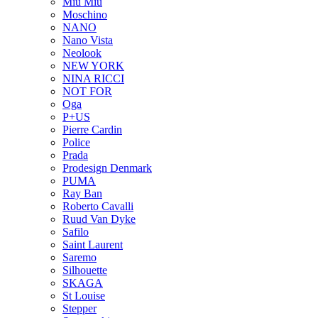
Miu Miu
Moschino
NANO
Nano Vista
Neolook
NEW YORK
NINA RICCI
NOT FOR
Oga
P+US
Pierre Cardin
Police
Prada
Prodesign Denmark
PUMA
Ray Ban
Roberto Cavalli
Ruud Van Dyke
Safilo
Saint Laurent
Saremo
Silhouette
SKAGA
St Louise
Stepper