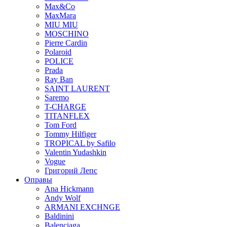
Max&Co
MaxMara
MIU MIU
MOSCHINO
Pierre Cardin
Polaroid
POLICE
Prada
Ray Ban
SAINT LAURENT
Saremo
T-CHARGE
TITANFLEX
Tom Ford
Tommy Hilfiger
TROPICAL by Safilo
Valentin Yudashkin
Vogue
Григорий Лепс
Оправы
Ana Hickmann
Andy Wolf
ARMANI EXCHNGE
Baldinini
Balenciaga