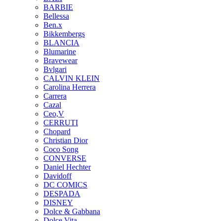
BARBIE
Bellessa
Ben.x
Bikkembergs
BLANCIA
Blumarine
Bravewear
Bvlgari
CALVIN KLEIN
Carolina Herrera
Carrera
Cazal
Ceo,V
CERRUTI
Chopard
Christian Dior
Coco Song
CONVERSE
Daniel Hechter
Davidoff
DC COMICS
DESPADA
DISNEY
Dolce & Gabbana
Dolce Vita