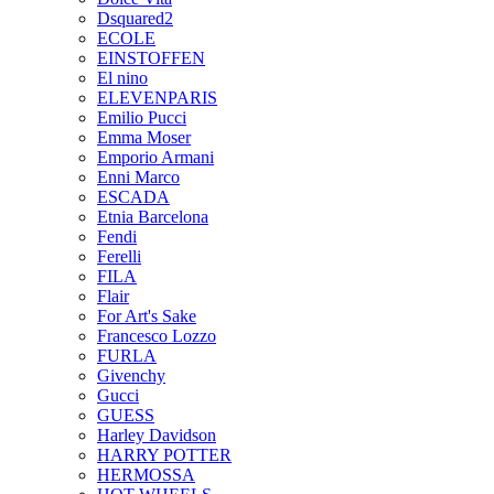
Dsquared2
ECOLE
EINSTOFFEN
El nino
ELEVENPARIS
Emilio Pucci
Emma Moser
Emporio Armani
Enni Marco
ESCADA
Etnia Barcelona
Fendi
Ferelli
FILA
Flair
For Art's Sake
Francesco Lozzo
FURLA
Givenchy
Gucci
GUESS
Harley Davidson
HARRY POTTER
HERMOSSA