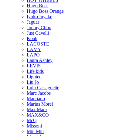
HOT WHEELS
Hugo Boss
Hugo Boss Orange
Iyoko Inyake
Jaguar
Jimmy Choo
Just Cavalli
Koali
LACOSTE
LAMY
LAPO
Laura Ashley
LEVIS
Life kids
Lightec
Liu Jo
Lulu Castagnette
Marc Jacobs
Marciano
Marius Morel
Max Mara
MAX&CO
McQ
Missoni
Miu Miu