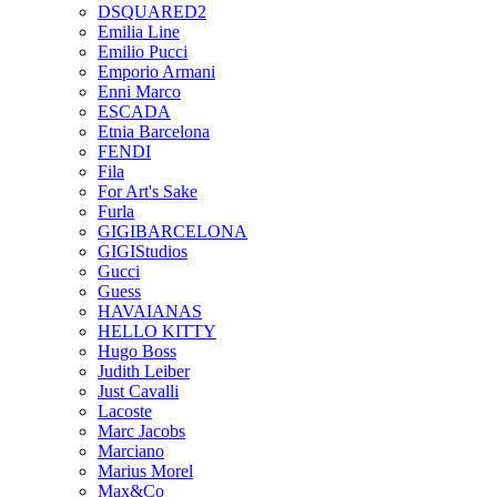
DSQUARED2
Emilia Line
Emilio Pucci
Emporio Armani
Enni Marco
ESCADA
Etnia Barcelona
FENDI
Fila
For Art's Sake
Furla
GIGIBARCELONA
GIGIStudios
Gucci
Guess
HAVAIANAS
HELLO KITTY
Hugo Boss
Judith Leiber
Just Cavalli
Lacoste
Marc Jacobs
Marciano
Marius Morel
Max&Co