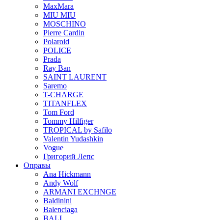
MaxMara
MIU MIU
MOSCHINO
Pierre Cardin
Polaroid
POLICE
Prada
Ray Ban
SAINT LAURENT
Saremo
T-CHARGE
TITANFLEX
Tom Ford
Tommy Hilfiger
TROPICAL by Safilo
Valentin Yudashkin
Vogue
Григорий Лепс
Оправы
Ana Hickmann
Andy Wolf
ARMANI EXCHNGE
Baldinini
Balenciaga
BALI