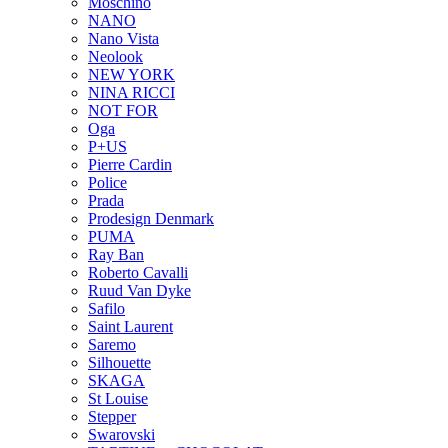
Moschino
NANO
Nano Vista
Neolook
NEW YORK
NINA RICCI
NOT FOR
Oga
P+US
Pierre Cardin
Police
Prada
Prodesign Denmark
PUMA
Ray Ban
Roberto Cavalli
Ruud Van Dyke
Safilo
Saint Laurent
Saremo
Silhouette
SKAGA
St Louise
Stepper
Swarovski