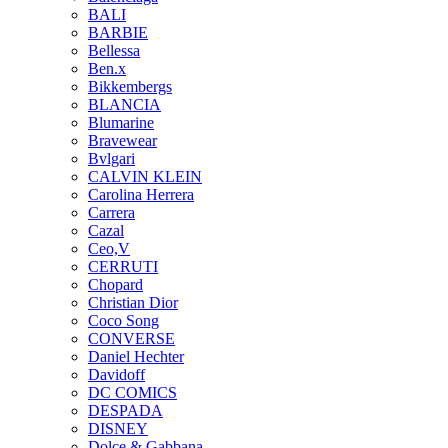
BALI
BARBIE
Bellessa
Ben.x
Bikkembergs
BLANCIA
Blumarine
Bravewear
Bvlgari
CALVIN KLEIN
Carolina Herrera
Carrera
Cazal
Ceo,V
CERRUTI
Chopard
Christian Dior
Coco Song
CONVERSE
Daniel Hechter
Davidoff
DC COMICS
DESPADA
DISNEY
Dolce & Gabbana