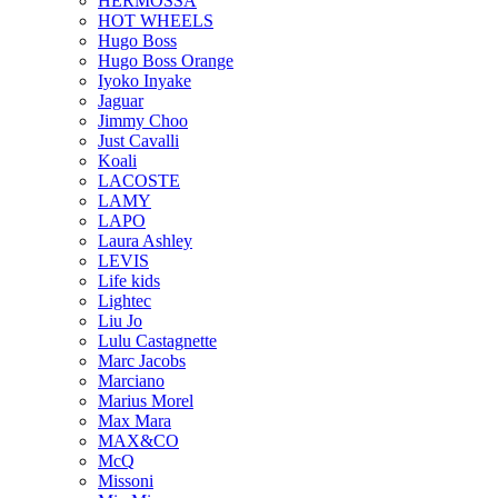
HERMOSSA
HOT WHEELS
Hugo Boss
Hugo Boss Orange
Iyoko Inyake
Jaguar
Jimmy Choo
Just Cavalli
Koali
LACOSTE
LAMY
LAPO
Laura Ashley
LEVIS
Life kids
Lightec
Liu Jo
Lulu Castagnette
Marc Jacobs
Marciano
Marius Morel
Max Mara
MAX&CO
McQ
Missoni