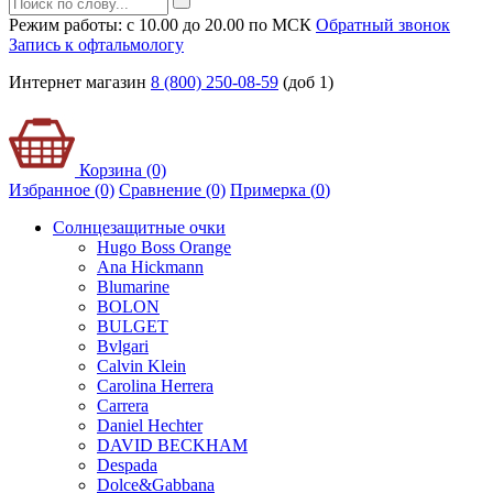
Режим работы: с 10.00 до 20.00 по МСК
Обратный звонок
Запись к офтальмологу
Интернет магазин
8 (800) 250-08-59
(доб 1)
Корзина (0)
Избранное (0)
Сравнение (0)
Примерка (
0
)
Солнцезащитные очки
Hugo Boss Orange
Ana Hickmann
Blumarine
BOLON
BULGET
Bvlgari
Calvin Klein
Carolina Herrera
Carrera
Daniel Hechter
DAVID BECKHAM
Despada
Dolce&Gabbana