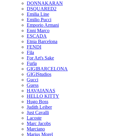
DONNAKARAN
DSQUARED2
Emilia Line
Emilio Pucci
Emporio Armani
Enni Marco
ESCADA
Etnia Barcelona
FENDI
Fila
For Art's Sake
Furla
GIGIBARCELONA
GIGIStudios
Gucci
Guess
HAVAIANAS
HELLO KITTY
Hugo Boss
Judith Leiber
Just Cavalli
Lacoste
Marc Jacobs
Marciano
Marius Morel