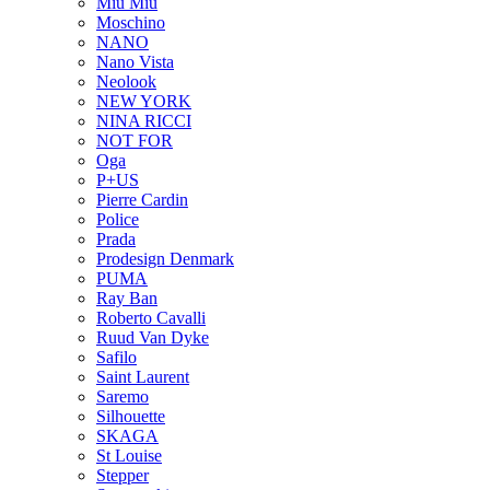
Miu Miu
Moschino
NANO
Nano Vista
Neolook
NEW YORK
NINA RICCI
NOT FOR
Oga
P+US
Pierre Cardin
Police
Prada
Prodesign Denmark
PUMA
Ray Ban
Roberto Cavalli
Ruud Van Dyke
Safilo
Saint Laurent
Saremo
Silhouette
SKAGA
St Louise
Stepper