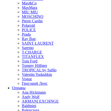
Max&Co
MaxMara
MIU MIU
MOSCHINO
Pierre Cardin
Polaroid
POLICE
Prada
Ray Ban
SAINT LAURENT
Saremo
T-CHARGE
TITANFLEX
Tom Ford
Tommy Hilfiger
TROPICAL by Safilo
Valentin Yudashkin
Vogue
Григорий Лепс
Оправы
Ana Hickmann
Andy Wolf
ARMANI EXCHNGE
Baldinini
Balenciaga