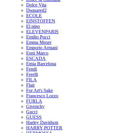
Dolce Vita
Dsquared2
ECOLE
EINSTOFFEN
El nino
ELEVENPARIS
Emilio Pucci
Emma Moser
Emporio Armani
Enni Marco
ESCADA
Etnia Barcelona
Fendi
Ferelli
FILA
Flair
For Art's Sake
Francesco Lozzo
FURLA
Givenchy
Gucci
GUESS
Harley Davidson
HARRY POTTER