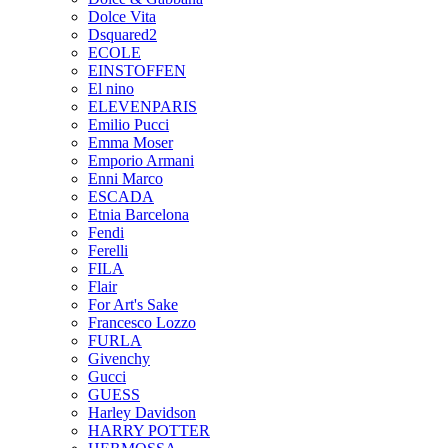
Dolce Vita
Dsquared2
ECOLE
EINSTOFFEN
El nino
ELEVENPARIS
Emilio Pucci
Emma Moser
Emporio Armani
Enni Marco
ESCADA
Etnia Barcelona
Fendi
Ferelli
FILA
Flair
For Art's Sake
Francesco Lozzo
FURLA
Givenchy
Gucci
GUESS
Harley Davidson
HARRY POTTER