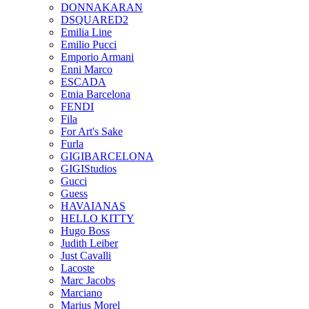
DONNAKARAN
DSQUARED2
Emilia Line
Emilio Pucci
Emporio Armani
Enni Marco
ESCADA
Etnia Barcelona
FENDI
Fila
For Art's Sake
Furla
GIGIBARCELONA
GIGIStudios
Gucci
Guess
HAVAIANAS
HELLO KITTY
Hugo Boss
Judith Leiber
Just Cavalli
Lacoste
Marc Jacobs
Marciano
Marius Morel