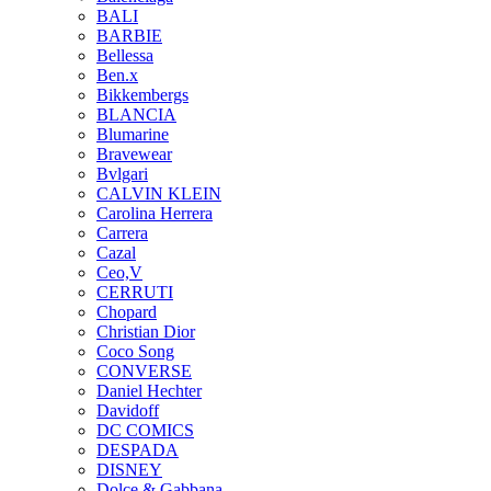
BALI
BARBIE
Bellessa
Ben.x
Bikkembergs
BLANCIA
Blumarine
Bravewear
Bvlgari
CALVIN KLEIN
Carolina Herrera
Carrera
Cazal
Ceo,V
CERRUTI
Chopard
Christian Dior
Coco Song
CONVERSE
Daniel Hechter
Davidoff
DC COMICS
DESPADA
DISNEY
Dolce & Gabbana