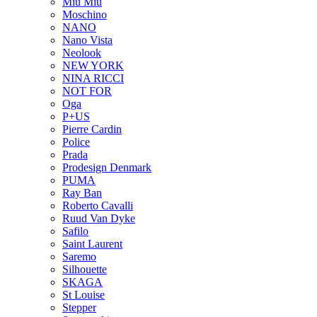
Miu Miu
Moschino
NANO
Nano Vista
Neolook
NEW YORK
NINA RICCI
NOT FOR
Oga
P+US
Pierre Cardin
Police
Prada
Prodesign Denmark
PUMA
Ray Ban
Roberto Cavalli
Ruud Van Dyke
Safilo
Saint Laurent
Saremo
Silhouette
SKAGA
St Louise
Stepper