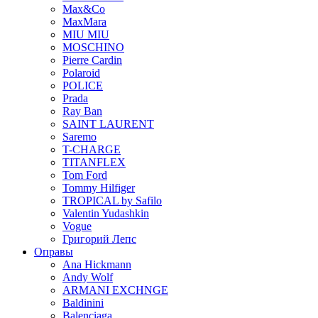
Max&Co
MaxMara
MIU MIU
MOSCHINO
Pierre Cardin
Polaroid
POLICE
Prada
Ray Ban
SAINT LAURENT
Saremo
T-CHARGE
TITANFLEX
Tom Ford
Tommy Hilfiger
TROPICAL by Safilo
Valentin Yudashkin
Vogue
Григорий Лепс
Оправы
Ana Hickmann
Andy Wolf
ARMANI EXCHNGE
Baldinini
Balenciaga