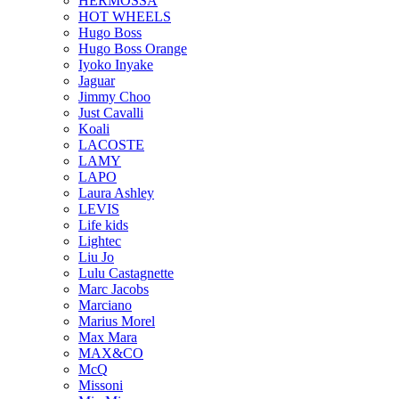
HERMOSSA
HOT WHEELS
Hugo Boss
Hugo Boss Orange
Iyoko Inyake
Jaguar
Jimmy Choo
Just Cavalli
Koali
LACOSTE
LAMY
LAPO
Laura Ashley
LEVIS
Life kids
Lightec
Liu Jo
Lulu Castagnette
Marc Jacobs
Marciano
Marius Morel
Max Mara
MAX&CO
McQ
Missoni