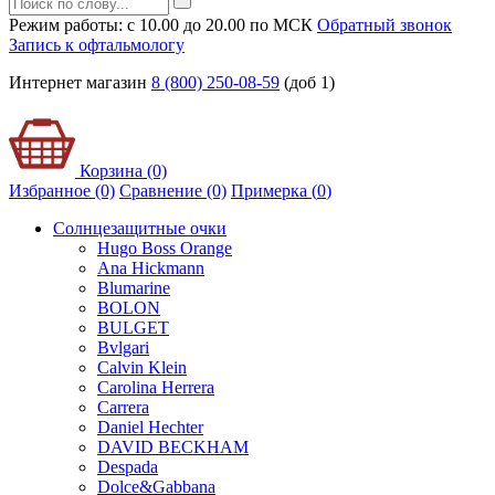
Режим работы: с 10.00 до 20.00 по МСК
Обратный звонок
Запись к офтальмологу
Интернет магазин
8 (800) 250-08-59
(доб 1)
Корзина (0)
Избранное (0)
Сравнение (0)
Примерка (
0
)
Солнцезащитные очки
Hugo Boss Orange
Ana Hickmann
Blumarine
BOLON
BULGET
Bvlgari
Calvin Klein
Carolina Herrera
Carrera
Daniel Hechter
DAVID BECKHAM
Despada
Dolce&Gabbana