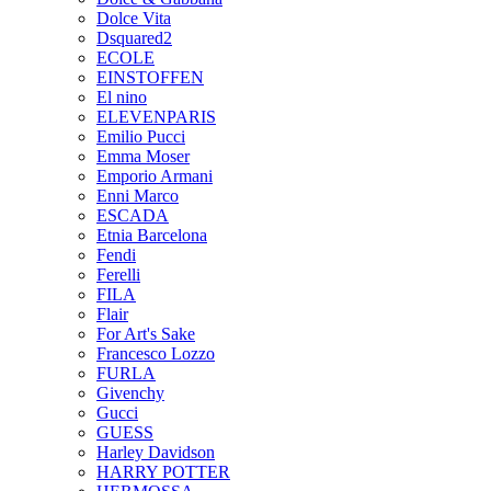
Dolce Vita
Dsquared2
ECOLE
EINSTOFFEN
El nino
ELEVENPARIS
Emilio Pucci
Emma Moser
Emporio Armani
Enni Marco
ESCADA
Etnia Barcelona
Fendi
Ferelli
FILA
Flair
For Art's Sake
Francesco Lozzo
FURLA
Givenchy
Gucci
GUESS
Harley Davidson
HARRY POTTER