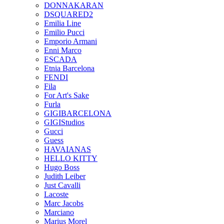
DONNAKARAN
DSQUARED2
Emilia Line
Emilio Pucci
Emporio Armani
Enni Marco
ESCADA
Etnia Barcelona
FENDI
Fila
For Art's Sake
Furla
GIGIBARCELONA
GIGIStudios
Gucci
Guess
HAVAIANAS
HELLO KITTY
Hugo Boss
Judith Leiber
Just Cavalli
Lacoste
Marc Jacobs
Marciano
Marius Morel