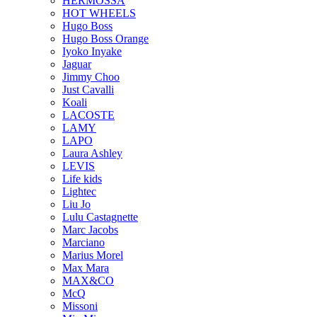
HERMOSSA
HOT WHEELS
Hugo Boss
Hugo Boss Orange
Iyoko Inyake
Jaguar
Jimmy Choo
Just Cavalli
Koali
LACOSTE
LAMY
LAPO
Laura Ashley
LEVIS
Life kids
Lightec
Liu Jo
Lulu Castagnette
Marc Jacobs
Marciano
Marius Morel
Max Mara
MAX&CO
McQ
Missoni