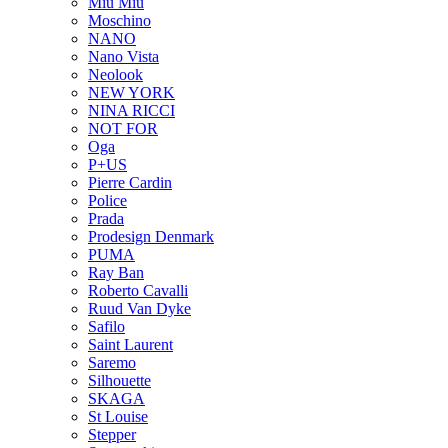
Miu Miu
Moschino
NANO
Nano Vista
Neolook
NEW YORK
NINA RICCI
NOT FOR
Oga
P+US
Pierre Cardin
Police
Prada
Prodesign Denmark
PUMA
Ray Ban
Roberto Cavalli
Ruud Van Dyke
Safilo
Saint Laurent
Saremo
Silhouette
SKAGA
St Louise
Stepper