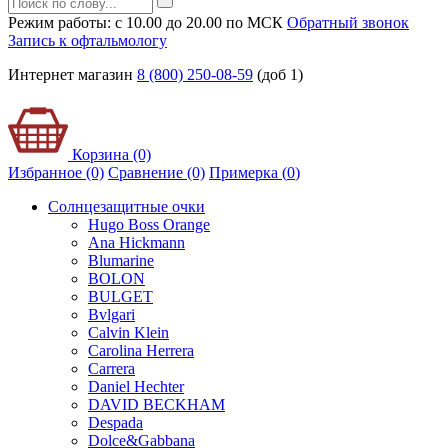
Режим работы: с 10.00 до 20.00 по МСК
Обратный звонок
Запись к офтальмологу
Интернет магазин
8 (800) 250-08-59
(доб 1)
Корзина (0)
Избранное (0)
Сравнение (0)
Примерка (
0
)
Солнцезащитные очки
Hugo Boss Orange
Ana Hickmann
Blumarine
BOLON
BULGET
Bvlgari
Calvin Klein
Carolina Herrera
Carrera
Daniel Hechter
DAVID BECKHAM
Despada
Dolce&Gabbana