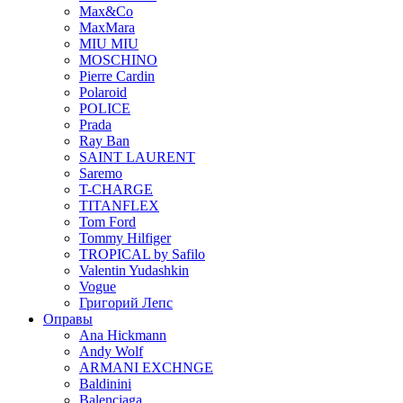
Max&Co
MaxMara
MIU MIU
MOSCHINO
Pierre Cardin
Polaroid
POLICE
Prada
Ray Ban
SAINT LAURENT
Saremo
T-CHARGE
TITANFLEX
Tom Ford
Tommy Hilfiger
TROPICAL by Safilo
Valentin Yudashkin
Vogue
Григорий Лепс
Оправы
Ana Hickmann
Andy Wolf
ARMANI EXCHNGE
Baldinini
Balenciaga