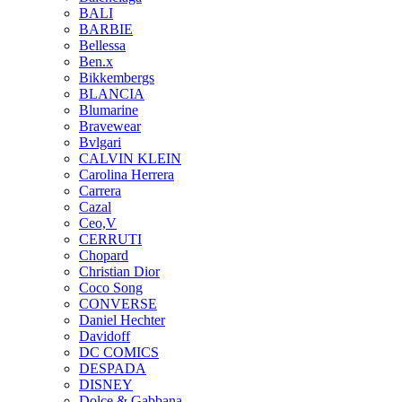
BALI
BARBIE
Bellessa
Ben.x
Bikkembergs
BLANCIA
Blumarine
Bravewear
Bvlgari
CALVIN KLEIN
Carolina Herrera
Carrera
Cazal
Ceo,V
CERRUTI
Chopard
Christian Dior
Coco Song
CONVERSE
Daniel Hechter
Davidoff
DC COMICS
DESPADA
DISNEY
Dolce & Gabbana