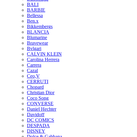
BALI
BARBIE
Bellessa
Ben.x
Bikkembergs
BLANCIA
Blumarine
Bravewear
Bvlgari
CALVIN KLEIN
Carolina Herrera
Carrera
Cazal
Ceo,V
CERRUTI
Chopard
Christian Dior
Coco Song
CONVERSE
Daniel Hechter
Davidoff
DC COMICS
DESPADA
DISNEY
Dolce & Gabbana