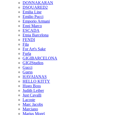
DONNAKARAN
DSQUARED2
Emilia Line
Emilio Pucci
Emporio Armani
Enni Marco
ESCADA
Etnia Barcelona
FENDI
Fila
For Art's Sake
Furla
GIGIBARCELONA
GIGIStudios
Gucci
Guess
HAVAIANAS
HELLO KITTY
Hugo Boss
Judith Leiber
Just Cavalli
Lacoste
Marc Jacobs
Marciano
Marius Morel