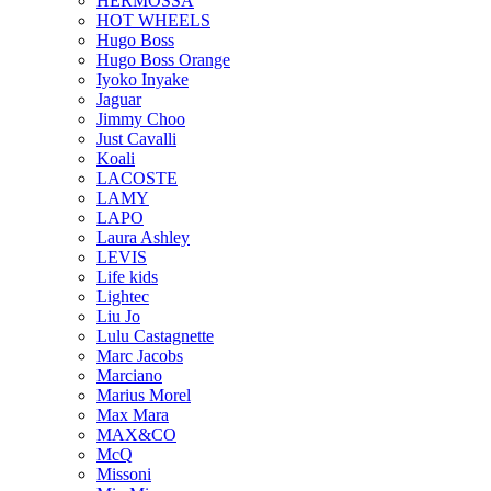
HERMOSSA
HOT WHEELS
Hugo Boss
Hugo Boss Orange
Iyoko Inyake
Jaguar
Jimmy Choo
Just Cavalli
Koali
LACOSTE
LAMY
LAPO
Laura Ashley
LEVIS
Life kids
Lightec
Liu Jo
Lulu Castagnette
Marc Jacobs
Marciano
Marius Morel
Max Mara
MAX&CO
McQ
Missoni