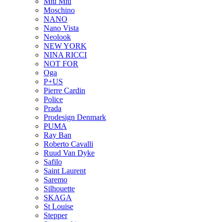
Miu Miu
Moschino
NANO
Nano Vista
Neolook
NEW YORK
NINA RICCI
NOT FOR
Oga
P+US
Pierre Cardin
Police
Prada
Prodesign Denmark
PUMA
Ray Ban
Roberto Cavalli
Ruud Van Dyke
Safilo
Saint Laurent
Saremo
Silhouette
SKAGA
St Louise
Stepper