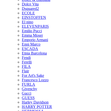
Dolce Vita
Dsquared2
ECOLE
EINSTOFFEN
El nino
ELEVENPARIS
Emilio Pucci
Emma Moser
Emporio Armani
Enni Marco
ESCADA
Etnia Barcelona
Fendi
Ferelli
FILA
Flair
For Art's Sake
Francesco Lozzo
FURLA
Givenchy
Gucci
GUESS
Harley Davidson
HARRY POTTER