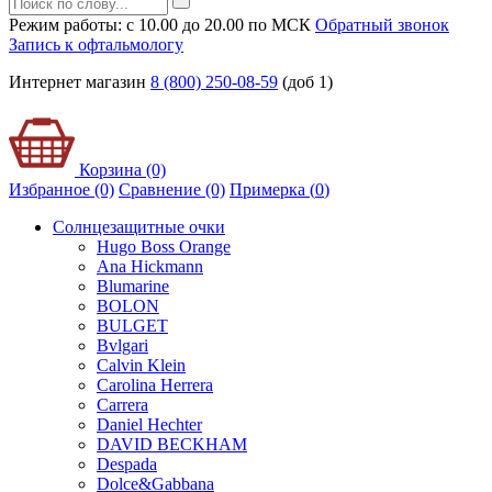
Режим работы: с 10.00 до 20.00 по МСК
Обратный звонок
Запись к офтальмологу
Интернет магазин
8 (800) 250-08-59
(доб 1)
Корзина (0)
Избранное (0)
Сравнение (0)
Примерка (
0
)
Солнцезащитные очки
Hugo Boss Orange
Ana Hickmann
Blumarine
BOLON
BULGET
Bvlgari
Calvin Klein
Carolina Herrera
Carrera
Daniel Hechter
DAVID BECKHAM
Despada
Dolce&Gabbana