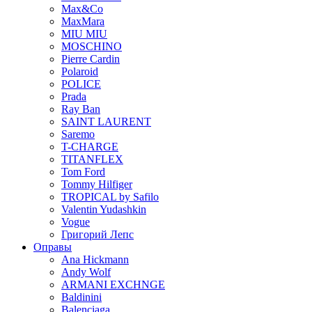
Max&Co
MaxMara
MIU MIU
MOSCHINO
Pierre Cardin
Polaroid
POLICE
Prada
Ray Ban
SAINT LAURENT
Saremo
T-CHARGE
TITANFLEX
Tom Ford
Tommy Hilfiger
TROPICAL by Safilo
Valentin Yudashkin
Vogue
Григорий Лепс
Оправы
Ana Hickmann
Andy Wolf
ARMANI EXCHNGE
Baldinini
Balenciaga