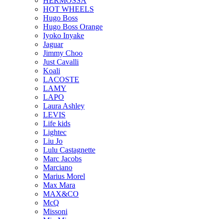
HERMOSSA
HOT WHEELS
Hugo Boss
Hugo Boss Orange
Iyoko Inyake
Jaguar
Jimmy Choo
Just Cavalli
Koali
LACOSTE
LAMY
LAPO
Laura Ashley
LEVIS
Life kids
Lightec
Liu Jo
Lulu Castagnette
Marc Jacobs
Marciano
Marius Morel
Max Mara
MAX&CO
McQ
Missoni