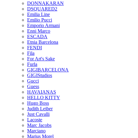
DONNAKARAN
DSQUARED2
Emilia Line
Emilio Pucci
Emporio Armani
Enni Marco
ESCADA
Etnia Barcelona
FENDI
Fila
For Art's Sake
Furla
GIGIBARCELONA
GIGIStudios
Gucci
Guess
HAVAIANAS
HELLO KITTY
Hugo Boss
Judith Leiber
Just Cavalli
Lacoste
Marc Jacobs
Marciano
Marius Morel