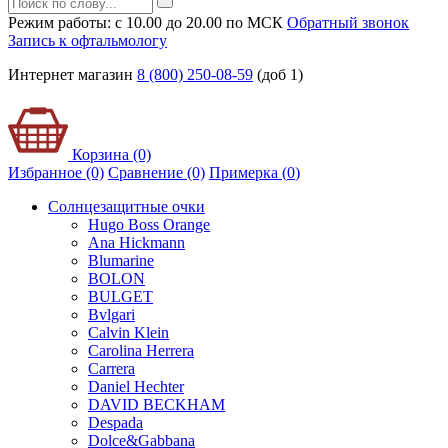
Режим работы: с 10.00 до 20.00 по МСК
Обратный звонок
Запись к офтальмологу
Интернет магазин
8 (800) 250-08-59
(доб 1)
Корзина (0)
Избранное (0)
Сравнение (0)
Примерка (
0
)
Солнцезащитные очки
Hugo Boss Orange
Ana Hickmann
Blumarine
BOLON
BULGET
Bvlgari
Calvin Klein
Carolina Herrera
Carrera
Daniel Hechter
DAVID BECKHAM
Despada
Dolce&Gabbana