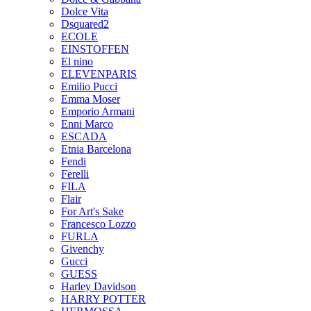
Dolce Vita
Dsquared2
ECOLE
EINSTOFFEN
El nino
ELEVENPARIS
Emilio Pucci
Emma Moser
Emporio Armani
Enni Marco
ESCADA
Etnia Barcelona
Fendi
Ferelli
FILA
Flair
For Art's Sake
Francesco Lozzo
FURLA
Givenchy
Gucci
GUESS
Harley Davidson
HARRY POTTER