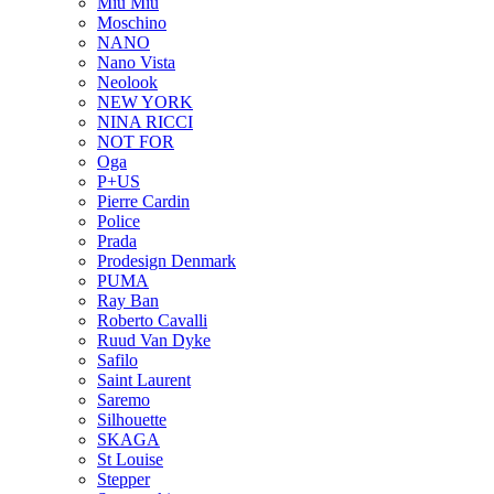
Miu Miu
Moschino
NANO
Nano Vista
Neolook
NEW YORK
NINA RICCI
NOT FOR
Oga
P+US
Pierre Cardin
Police
Prada
Prodesign Denmark
PUMA
Ray Ban
Roberto Cavalli
Ruud Van Dyke
Safilo
Saint Laurent
Saremo
Silhouette
SKAGA
St Louise
Stepper