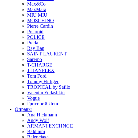
Max&Co
MaxMara
MIU MIU
MOSCHINO
Pierre Cardin
Polaroid
POLICE
Prada
Ray Ban
SAINT LAURENT
Saremo
T-CHARGE
TITANFLEX
Tom Ford
Tommy Hilfiger
TROPICAL by Safilo
Valentin Yudashkin
Vogue
Григорий Лепс
Оправы
Ana Hickmann
Andy Wolf
ARMANI EXCHNGE
Baldinini
Balenciaga