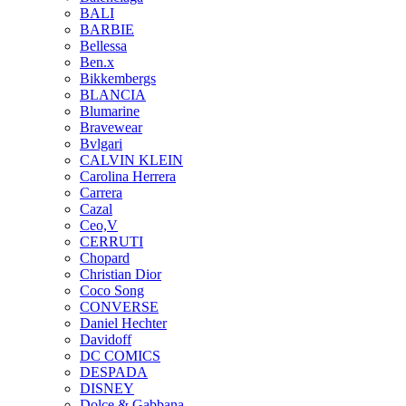
BALI
BARBIE
Bellessa
Ben.x
Bikkembergs
BLANCIA
Blumarine
Bravewear
Bvlgari
CALVIN KLEIN
Carolina Herrera
Carrera
Cazal
Ceo,V
CERRUTI
Chopard
Christian Dior
Coco Song
CONVERSE
Daniel Hechter
Davidoff
DC COMICS
DESPADA
DISNEY
Dolce & Gabbana