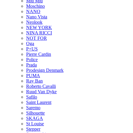
Miu Miu
Moschino
NANO
Nano Vista
Neolook
NEW YORK
NINA RICCI
NOT FOR
Oga
P+US
Pierre Cardin
Police
Prada
Prodesign Denmark
PUMA
Ray Ban
Roberto Cavalli
Ruud Van Dyke
Safilo
Saint Laurent
Saremo
Silhouette
SKAGA
St Louise
Stepper