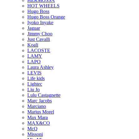
HERMOSSA
HOT WHEELS
Hugo Boss
Hugo Boss Orange
Iyoko Inyake
Jaguar
Jimmy Choo
Just Cavalli
Koali
LACOSTE
LAMY
LAPO
Laura Ashley
LEVIS
Life kids
Lightec
Liu Jo
Lulu Castagnette
Marc Jacobs
Marciano
Marius Morel
Max Mara
MAX&CO
McQ
Missoni