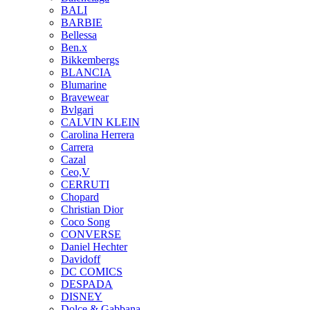
BALI
BARBIE
Bellessa
Ben.x
Bikkembergs
BLANCIA
Blumarine
Bravewear
Bvlgari
CALVIN KLEIN
Carolina Herrera
Carrera
Cazal
Ceo,V
CERRUTI
Chopard
Christian Dior
Coco Song
CONVERSE
Daniel Hechter
Davidoff
DC COMICS
DESPADA
DISNEY
Dolce & Gabbana