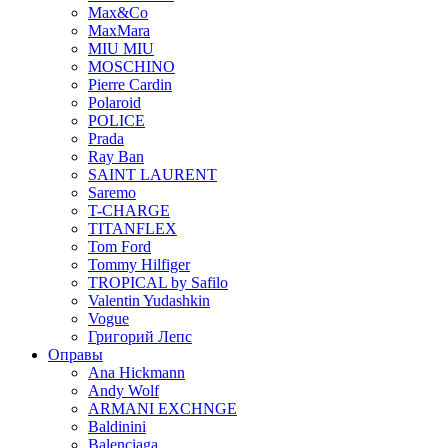
Max&Co
MaxMara
MIU MIU
MOSCHINO
Pierre Cardin
Polaroid
POLICE
Prada
Ray Ban
SAINT LAURENT
Saremo
T-CHARGE
TITANFLEX
Tom Ford
Tommy Hilfiger
TROPICAL by Safilo
Valentin Yudashkin
Vogue
Григорий Лепс
Оправы
Ana Hickmann
Andy Wolf
ARMANI EXCHNGE
Baldinini
Balenciaga