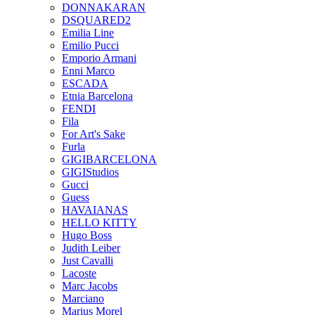
DONNAKARAN
DSQUARED2
Emilia Line
Emilio Pucci
Emporio Armani
Enni Marco
ESCADA
Etnia Barcelona
FENDI
Fila
For Art's Sake
Furla
GIGIBARCELONA
GIGIStudios
Gucci
Guess
HAVAIANAS
HELLO KITTY
Hugo Boss
Judith Leiber
Just Cavalli
Lacoste
Marc Jacobs
Marciano
Marius Morel