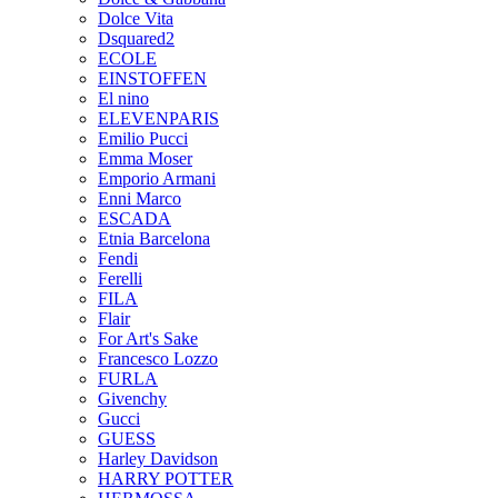
Dolce Vita
Dsquared2
ECOLE
EINSTOFFEN
El nino
ELEVENPARIS
Emilio Pucci
Emma Moser
Emporio Armani
Enni Marco
ESCADA
Etnia Barcelona
Fendi
Ferelli
FILA
Flair
For Art's Sake
Francesco Lozzo
FURLA
Givenchy
Gucci
GUESS
Harley Davidson
HARRY POTTER