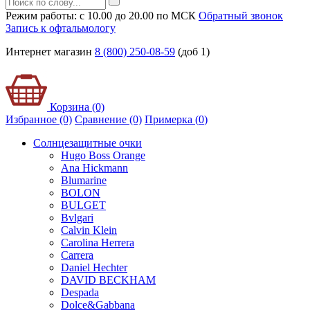
Режим работы: с 10.00 до 20.00 по МСК
Обратный звонок
Запись к офтальмологу
Интернет магазин
8 (800) 250-08-59
(доб 1)
Корзина (0)
Избранное (0)
Сравнение (0)
Примерка (
0
)
Солнцезащитные очки
Hugo Boss Orange
Ana Hickmann
Blumarine
BOLON
BULGET
Bvlgari
Calvin Klein
Carolina Herrera
Carrera
Daniel Hechter
DAVID BECKHAM
Despada
Dolce&Gabbana