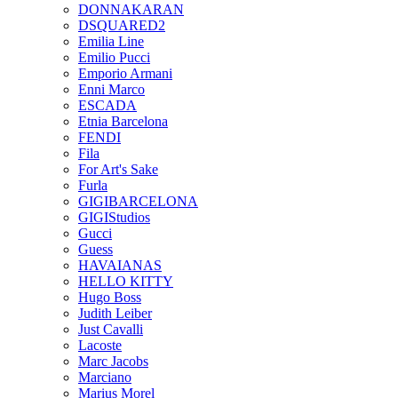
DONNAKARAN
DSQUARED2
Emilia Line
Emilio Pucci
Emporio Armani
Enni Marco
ESCADA
Etnia Barcelona
FENDI
Fila
For Art's Sake
Furla
GIGIBARCELONA
GIGIStudios
Gucci
Guess
HAVAIANAS
HELLO KITTY
Hugo Boss
Judith Leiber
Just Cavalli
Lacoste
Marc Jacobs
Marciano
Marius Morel