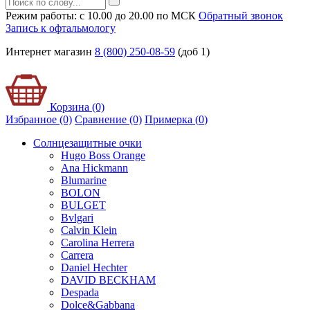
Режим работы: с 10.00 до 20.00 по МСК
Обратный звонок
Запись к офтальмологу
Интернет магазин
8 (800) 250-08-59
(доб 1)
Корзина (0)
Избранное (0)
Сравнение (0)
Примерка (
0
)
Солнцезащитные очки
Hugo Boss Orange
Ana Hickmann
Blumarine
BOLON
BULGET
Bvlgari
Calvin Klein
Carolina Herrera
Carrera
Daniel Hechter
DAVID BECKHAM
Despada
Dolce&Gabbana