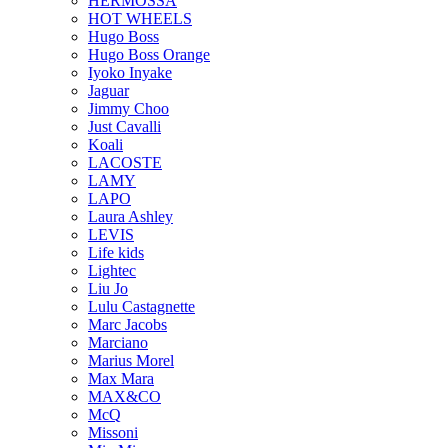
HERMOSSA
HOT WHEELS
Hugo Boss
Hugo Boss Orange
Iyoko Inyake
Jaguar
Jimmy Choo
Just Cavalli
Koali
LACOSTE
LAMY
LAPO
Laura Ashley
LEVIS
Life kids
Lightec
Liu Jo
Lulu Castagnette
Marc Jacobs
Marciano
Marius Morel
Max Mara
MAX&CO
McQ
Missoni