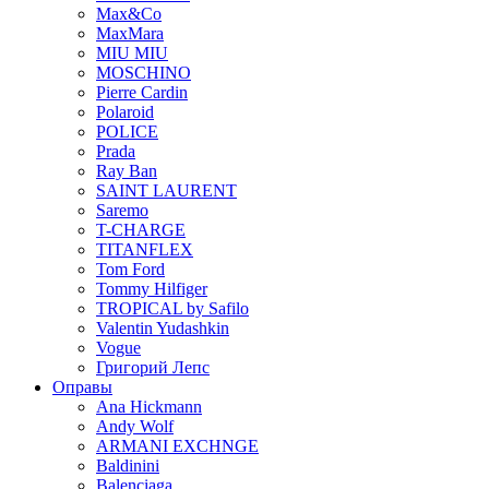
Max&Co
MaxMara
MIU MIU
MOSCHINO
Pierre Cardin
Polaroid
POLICE
Prada
Ray Ban
SAINT LAURENT
Saremo
T-CHARGE
TITANFLEX
Tom Ford
Tommy Hilfiger
TROPICAL by Safilo
Valentin Yudashkin
Vogue
Григорий Лепс
Оправы
Ana Hickmann
Andy Wolf
ARMANI EXCHNGE
Baldinini
Balenciaga