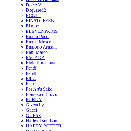
Dolce Vita
Dsquared2
ECOLE
EINSTOFFEN
El nino
ELEVENPARIS
Emilio Pucci
Emma Moser
Emporio Armani
Enni Marco
ESCADA
Etnia Barcelona
Fendi
Ferelli
FILA
Flair
For Art's Sake
Francesco Lozzo
FURLA
Givenchy
Gucci
GUESS
Harley Davidson
HARRY POTTER