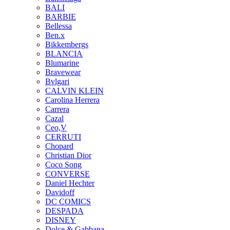
BALI
BARBIE
Bellessa
Ben.x
Bikkembergs
BLANCIA
Blumarine
Bravewear
Bvlgari
CALVIN KLEIN
Carolina Herrera
Carrera
Cazal
Ceo,V
CERRUTI
Chopard
Christian Dior
Coco Song
CONVERSE
Daniel Hechter
Davidoff
DC COMICS
DESPADA
DISNEY
Dolce & Gabbana