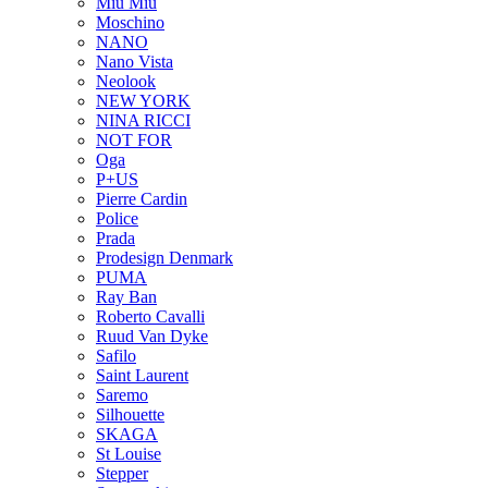
Miu Miu
Moschino
NANO
Nano Vista
Neolook
NEW YORK
NINA RICCI
NOT FOR
Oga
P+US
Pierre Cardin
Police
Prada
Prodesign Denmark
PUMA
Ray Ban
Roberto Cavalli
Ruud Van Dyke
Safilo
Saint Laurent
Saremo
Silhouette
SKAGA
St Louise
Stepper