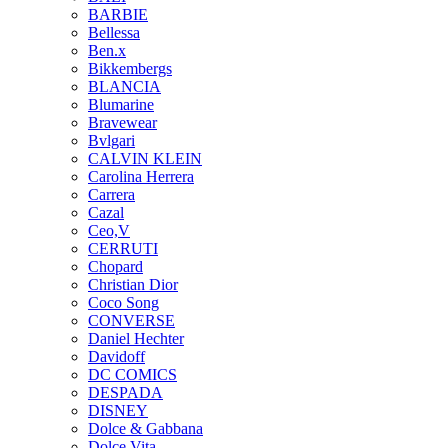
BARBIE
Bellessa
Ben.x
Bikkembergs
BLANCIA
Blumarine
Bravewear
Bvlgari
CALVIN KLEIN
Carolina Herrera
Carrera
Cazal
Ceo,V
CERRUTI
Chopard
Christian Dior
Coco Song
CONVERSE
Daniel Hechter
Davidoff
DC COMICS
DESPADA
DISNEY
Dolce & Gabbana
Dolce Vita