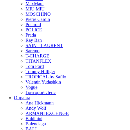
MaxMara
MIU MIU
MOSCHINO
Pierre Cardin
Polaroid
POLICE
Prada
Ray Ban
SAINT LAURENT
Saremo
T-CHARGE
TITANFLEX
Tom Ford
Tommy Hilfiger
TROPICAL by Safilo
Valentin Yudashkin
Vogue
Григорий Лепс
Оправы
Ana Hickmann
Andy Wolf
ARMANI EXCHNGE
Baldinini
Balenciaga
BALI