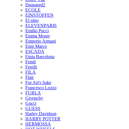
Dsquared2
ECOLE
EINSTOFFEN
El nino
ELEVENPARIS
Emilio Pucci
Emma Moser
Emporio Armani
Enni Marco
ESCADA
Etnia Barcelona
Fendi
Ferelli
FILA
Flair
For Art's Sake
Francesco Lozzo
FURLA
Givenchy
Gucci
GUESS
Harley Davidson
HARRY POTTER
HERMOSSA