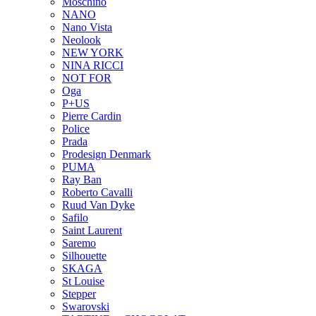
Moschino
NANO
Nano Vista
Neolook
NEW YORK
NINA RICCI
NOT FOR
Oga
P+US
Pierre Cardin
Police
Prada
Prodesign Denmark
PUMA
Ray Ban
Roberto Cavalli
Ruud Van Dyke
Safilo
Saint Laurent
Saremo
Silhouette
SKAGA
St Louise
Stepper
Swarovski