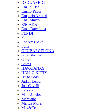
DSQUARED2
Emilia Line
Emilio Pucci
Emporio Armani
Enni Marco
ESCADA
Etnia Barcelona
FENDI
Fila
For Art's Sake
Furla
GIGIBARCELONA
GIGIStudios
Gucci
Guess
HAVAIANAS
HELLO KITTY
Hugo Boss
Judith Leiber
Just Cavalli
Lacoste
Marc Jacobs
Marciano
Marius Morel
Max&Co