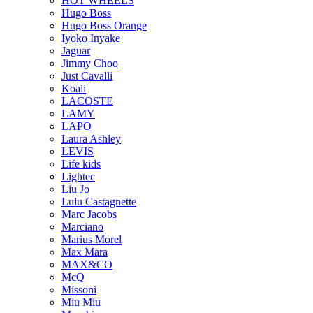
HOT WHEELS
Hugo Boss
Hugo Boss Orange
Iyoko Inyake
Jaguar
Jimmy Choo
Just Cavalli
Koali
LACOSTE
LAMY
LAPO
Laura Ashley
LEVIS
Life kids
Lightec
Liu Jo
Lulu Castagnette
Marc Jacobs
Marciano
Marius Morel
Max Mara
MAX&CO
McQ
Missoni
Miu Miu