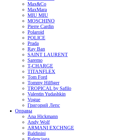
Max&Co
MaxMara
MIU MIU
MOSCHINO
Pierre Cardin
Polaroid
POLICE
Prada
Ray Ban
SAINT LAURENT
Saremo
T-CHARGE
TITANFLEX
Tom Ford
Tommy Hilfiger
TROPICAL by Safilo
Valentin Yudashkin
Vogue
Григорий Лепс
Оправы
Ana Hickmann
Andy Wolf
ARMANI EXCHNGE
Baldinini
Balenciaga