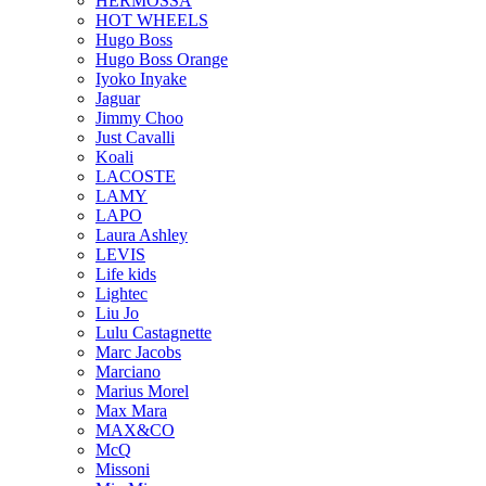
HERMOSSA
HOT WHEELS
Hugo Boss
Hugo Boss Orange
Iyoko Inyake
Jaguar
Jimmy Choo
Just Cavalli
Koali
LACOSTE
LAMY
LAPO
Laura Ashley
LEVIS
Life kids
Lightec
Liu Jo
Lulu Castagnette
Marc Jacobs
Marciano
Marius Morel
Max Mara
MAX&CO
McQ
Missoni