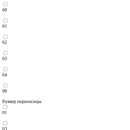
60
61
62
63
64
99
Размер переносицы
01
03