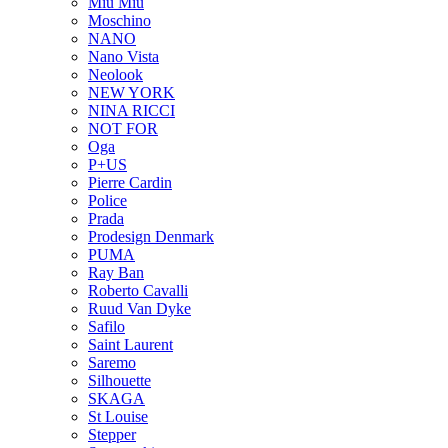
Miu Miu
Moschino
NANO
Nano Vista
Neolook
NEW YORK
NINA RICCI
NOT FOR
Oga
P+US
Pierre Cardin
Police
Prada
Prodesign Denmark
PUMA
Ray Ban
Roberto Cavalli
Ruud Van Dyke
Safilo
Saint Laurent
Saremo
Silhouette
SKAGA
St Louise
Stepper