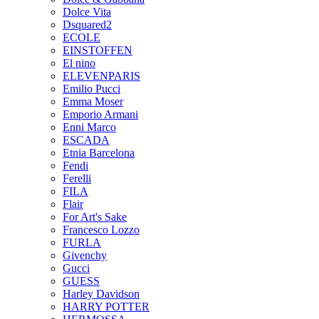
Dolce Vita
Dsquared2
ECOLE
EINSTOFFEN
El nino
ELEVENPARIS
Emilio Pucci
Emma Moser
Emporio Armani
Enni Marco
ESCADA
Etnia Barcelona
Fendi
Ferelli
FILA
Flair
For Art's Sake
Francesco Lozzo
FURLA
Givenchy
Gucci
GUESS
Harley Davidson
HARRY POTTER