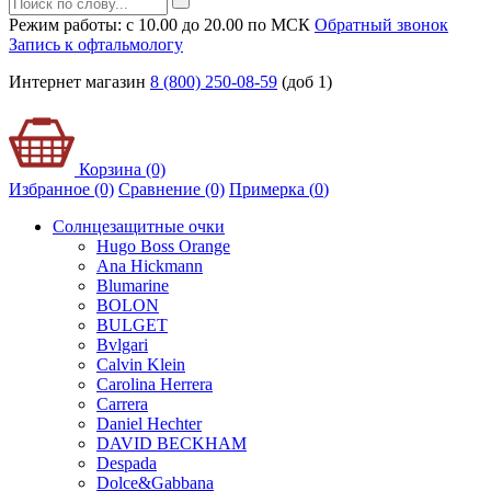
Режим работы: с 10.00 до 20.00 по МСК
Обратный звонок
Запись к офтальмологу
Интернет магазин
8 (800) 250-08-59
(доб 1)
Корзина (0)
Избранное (0)
Сравнение (0)
Примерка (
0
)
Солнцезащитные очки
Hugo Boss Orange
Ana Hickmann
Blumarine
BOLON
BULGET
Bvlgari
Calvin Klein
Carolina Herrera
Carrera
Daniel Hechter
DAVID BECKHAM
Despada
Dolce&Gabbana