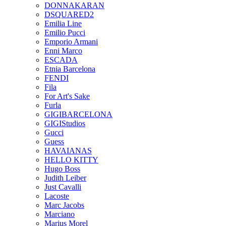
DONNAKARAN
DSQUARED2
Emilia Line
Emilio Pucci
Emporio Armani
Enni Marco
ESCADA
Etnia Barcelona
FENDI
Fila
For Art's Sake
Furla
GIGIBARCELONA
GIGIStudios
Gucci
Guess
HAVAIANAS
HELLO KITTY
Hugo Boss
Judith Leiber
Just Cavalli
Lacoste
Marc Jacobs
Marciano
Marius Morel