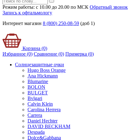
Режим работы: с 10.00 до 20.00 по МСК
Обратный звонок
Запись к офтальмологу
Интернет магазин
8 (800) 250-08-59
(доб 1)
Корзина (0)
Избранное (0)
Сравнение (0)
Примерка (
0
)
Солнцезащитные очки
Hugo Boss Orange
Ana Hickmann
Blumarine
BOLON
BULGET
Bvlgari
Calvin Klein
Carolina Herrera
Carrera
Daniel Hechter
DAVID BECKHAM
Despada
Dolce&Gabbana