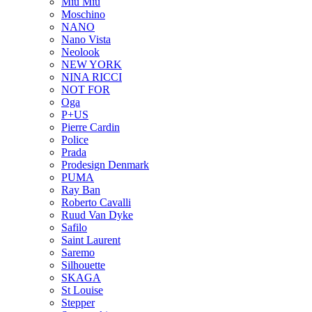
Miu Miu
Moschino
NANO
Nano Vista
Neolook
NEW YORK
NINA RICCI
NOT FOR
Oga
P+US
Pierre Cardin
Police
Prada
Prodesign Denmark
PUMA
Ray Ban
Roberto Cavalli
Ruud Van Dyke
Safilo
Saint Laurent
Saremo
Silhouette
SKAGA
St Louise
Stepper