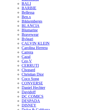
BALI
BARBIE
Bellessa
Ben.x
Bikkembergs
BLANCIA
Blumarine
Bravewear
Bvlgari
CALVIN KLEIN
Carolina Herrera
Carrera
Cazal
Ceo,V
CERRUTI
Chopard
Christian Dior
Coco Song
CONVERSE
Daniel Hechter
Davidoff
DC COMICS
DESPADA
DISNEY
Dolce & Gabbana