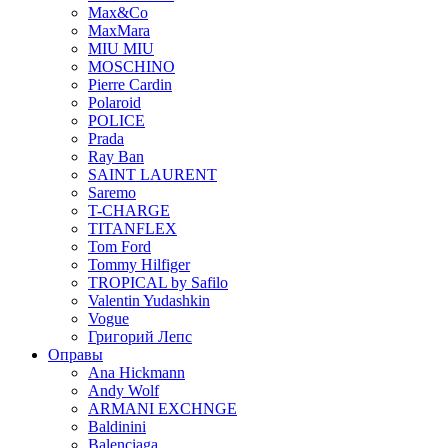
Max&Co
MaxMara
MIU MIU
MOSCHINO
Pierre Cardin
Polaroid
POLICE
Prada
Ray Ban
SAINT LAURENT
Saremo
T-CHARGE
TITANFLEX
Tom Ford
Tommy Hilfiger
TROPICAL by Safilo
Valentin Yudashkin
Vogue
Григорий Лепс
Оправы
Ana Hickmann
Andy Wolf
ARMANI EXCHNGE
Baldinini
Balenciaga