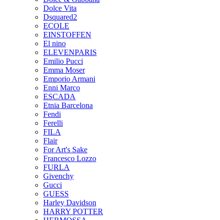
Dolce Vita
Dsquared2
ECOLE
EINSTOFFEN
El nino
ELEVENPARIS
Emilio Pucci
Emma Moser
Emporio Armani
Enni Marco
ESCADA
Etnia Barcelona
Fendi
Ferelli
FILA
Flair
For Art's Sake
Francesco Lozzo
FURLA
Givenchy
Gucci
GUESS
Harley Davidson
HARRY POTTER