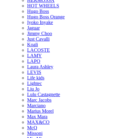
HERMOSSA
HOT WHEELS
Hugo Boss
Hugo Boss Orange
Iyoko Inyake
Jaguar
Jimmy Choo
Just Cavalli
Koali
LACOSTE
LAMY
LAPO
Laura Ashley
LEVIS
Life kids
Lightec
Liu Jo
Lulu Castagnette
Marc Jacobs
Marciano
Marius Morel
Max Mara
MAX&CO
McQ
Missoni