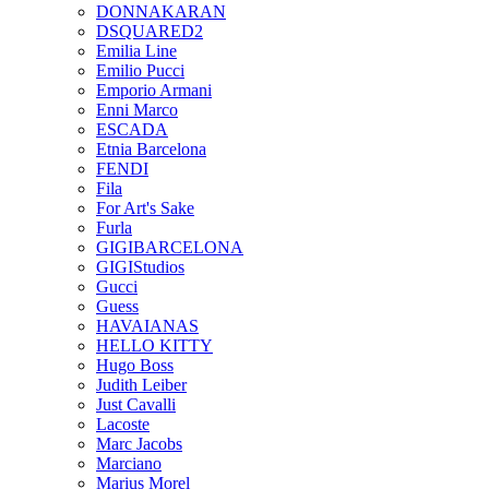
DONNAKARAN
DSQUARED2
Emilia Line
Emilio Pucci
Emporio Armani
Enni Marco
ESCADA
Etnia Barcelona
FENDI
Fila
For Art's Sake
Furla
GIGIBARCELONA
GIGIStudios
Gucci
Guess
HAVAIANAS
HELLO KITTY
Hugo Boss
Judith Leiber
Just Cavalli
Lacoste
Marc Jacobs
Marciano
Marius Morel