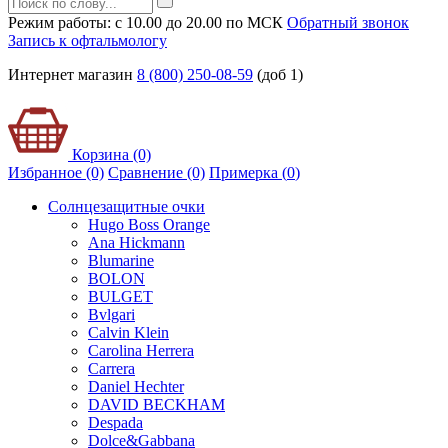
Режим работы: с 10.00 до 20.00 по МСК
Обратный звонок
Запись к офтальмологу
Интернет магазин
8 (800) 250-08-59
(доб 1)
Корзина (0)
Избранное (0)
Сравнение (0)
Примерка (
0
)
Солнцезащитные очки
Hugo Boss Orange
Ana Hickmann
Blumarine
BOLON
BULGET
Bvlgari
Calvin Klein
Carolina Herrera
Carrera
Daniel Hechter
DAVID BECKHAM
Despada
Dolce&Gabbana