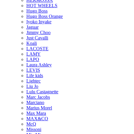
HERMOSSA
HOT WHEELS
Hugo Boss
Hugo Boss Orange
Iyoko Inyake
Jaguar
Jimmy Choo
Just Cavalli
Koali
LACOSTE
LAMY
LAPO
Laura Ashley
LEVIS
Life kids
Lightec
Liu Jo
Lulu Castagnette
Marc Jacobs
Marciano
Marius Morel
Max Mara
MAX&CO
McQ
Missoni