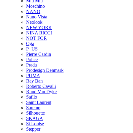
Miu Miu
Moschino
NANO
Nano Vista
Neolook
NEW YORK
NINA RICCI
NOT FOR
Oga
P+US
Pierre Cardin
Police
Prada
Prodesign Denmark
PUMA
Ray Ban
Roberto Cavalli
Ruud Van Dyke
Safilo
Saint Laurent
Saremo
Silhouette
SKAGA
St Louise
Stepper