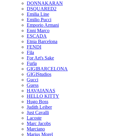
DONNAKARAN
DSQUARED2
Emilia Line
Emilio Pucci
Emporio Armani
Enni Marco
ESCADA
Etnia Barcelona
FENDI
Fila
For Art's Sake
Furla
GIGIBARCELONA
GIGIStudios
Gucci
Guess
HAVAIANAS
HELLO KITTY
Hugo Boss
Judith Leiber
Just Cavalli
Lacoste
Marc Jacobs
Marciano
Marius Morel