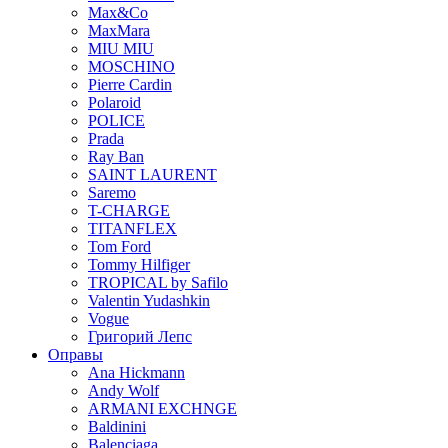
Max&Co
MaxMara
MIU MIU
MOSCHINO
Pierre Cardin
Polaroid
POLICE
Prada
Ray Ban
SAINT LAURENT
Saremo
T-CHARGE
TITANFLEX
Tom Ford
Tommy Hilfiger
TROPICAL by Safilo
Valentin Yudashkin
Vogue
Григорий Лепс
Оправы
Ana Hickmann
Andy Wolf
ARMANI EXCHNGE
Baldinini
Balenciaga