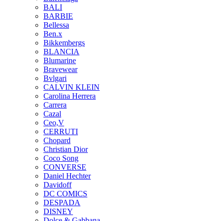
BALI
BARBIE
Bellessa
Ben.x
Bikkembergs
BLANCIA
Blumarine
Bravewear
Bvlgari
CALVIN KLEIN
Carolina Herrera
Carrera
Cazal
Ceo,V
CERRUTI
Chopard
Christian Dior
Coco Song
CONVERSE
Daniel Hechter
Davidoff
DC COMICS
DESPADA
DISNEY
Dolce & Gabbana