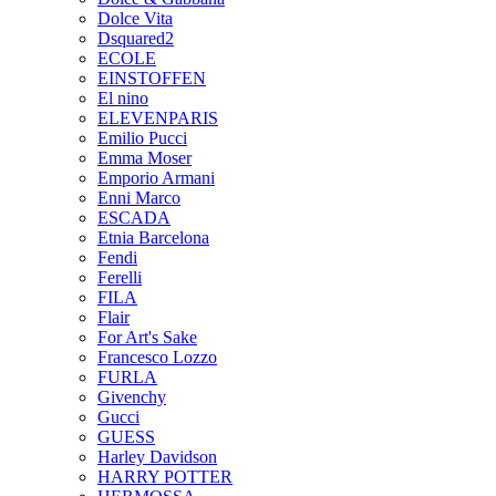
Dolce Vita
Dsquared2
ECOLE
EINSTOFFEN
El nino
ELEVENPARIS
Emilio Pucci
Emma Moser
Emporio Armani
Enni Marco
ESCADA
Etnia Barcelona
Fendi
Ferelli
FILA
Flair
For Art's Sake
Francesco Lozzo
FURLA
Givenchy
Gucci
GUESS
Harley Davidson
HARRY POTTER