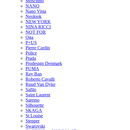
Moschino
NANO
Nano Vista
Neolook
NEW YORK
NINA RICCI
NOT FOR
Oga
P+US
Pierre Cardin
Police
Prada
Prodesign Denmark
PUMA
Ray Ban
Roberto Cavalli
Ruud Van Dyke
Safilo
Saint Laurent
Saremo
Silhouette
SKAGA
St Louise
Stepper
Swarovski