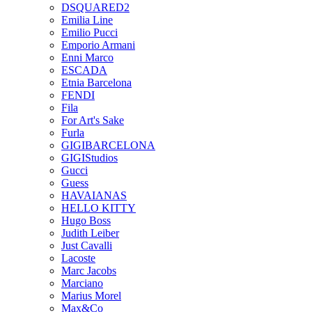
DSQUARED2
Emilia Line
Emilio Pucci
Emporio Armani
Enni Marco
ESCADA
Etnia Barcelona
FENDI
Fila
For Art's Sake
Furla
GIGIBARCELONA
GIGIStudios
Gucci
Guess
HAVAIANAS
HELLO KITTY
Hugo Boss
Judith Leiber
Just Cavalli
Lacoste
Marc Jacobs
Marciano
Marius Morel
Max&Co