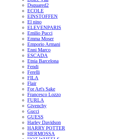
Dsquared2
ECOLE
EINSTOFFEN
El nino
ELEVENPARIS
Emilio Pucci
Emma Moser
Emporio Armani
Enni Marco
ESCADA
Etnia Barcelona
Fendi
Ferelli
FILA
Flair
For Art's Sake
Francesco Lozzo
FURLA
Givenchy
Gucci
GUESS
Harley Davidson
HARRY POTTER
HERMOSSA