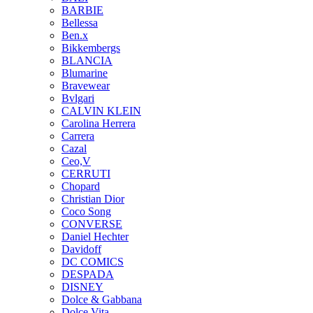
BARBIE
Bellessa
Ben.x
Bikkembergs
BLANCIA
Blumarine
Bravewear
Bvlgari
CALVIN KLEIN
Carolina Herrera
Carrera
Cazal
Ceo,V
CERRUTI
Chopard
Christian Dior
Coco Song
CONVERSE
Daniel Hechter
Davidoff
DC COMICS
DESPADA
DISNEY
Dolce & Gabbana
Dolce Vita