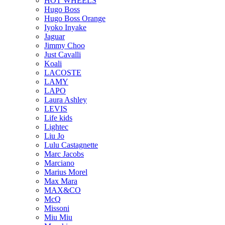
HOT WHEELS
Hugo Boss
Hugo Boss Orange
Iyoko Inyake
Jaguar
Jimmy Choo
Just Cavalli
Koali
LACOSTE
LAMY
LAPO
Laura Ashley
LEVIS
Life kids
Lightec
Liu Jo
Lulu Castagnette
Marc Jacobs
Marciano
Marius Morel
Max Mara
MAX&CO
McQ
Missoni
Miu Miu