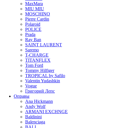
MaxMara
MIU MIU
MOSCHINO
Pierre Cardin
Polaroid
POLICE
Prada
Ray Ban
SAINT LAURENT
Saremo
T-CHARGE
TITANFLEX
Tom Ford
Tommy Hilfiger
TROPICAL by Safilo
Valentin Yudashkin
Vogue
Григорий Лепс
Оправы
Ana Hickmann
Andy Wolf
ARMANI EXCHNGE
Baldinini
Balenciaga
BALI