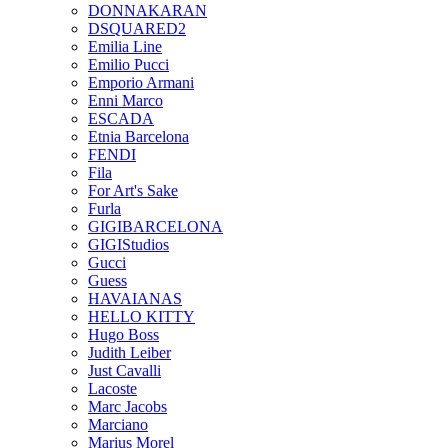
DONNAKARAN
DSQUARED2
Emilia Line
Emilio Pucci
Emporio Armani
Enni Marco
ESCADA
Etnia Barcelona
FENDI
Fila
For Art's Sake
Furla
GIGIBARCELONA
GIGIStudios
Gucci
Guess
HAVAIANAS
HELLO KITTY
Hugo Boss
Judith Leiber
Just Cavalli
Lacoste
Marc Jacobs
Marciano
Marius Morel