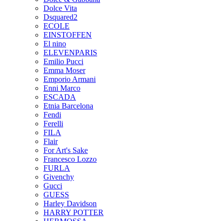
Dolce Vita
Dsquared2
ECOLE
EINSTOFFEN
El nino
ELEVENPARIS
Emilio Pucci
Emma Moser
Emporio Armani
Enni Marco
ESCADA
Etnia Barcelona
Fendi
Ferelli
FILA
Flair
For Art's Sake
Francesco Lozzo
FURLA
Givenchy
Gucci
GUESS
Harley Davidson
HARRY POTTER