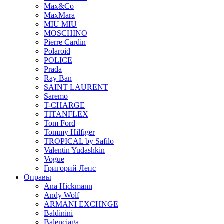
Max&Co
MaxMara
MIU MIU
MOSCHINO
Pierre Cardin
Polaroid
POLICE
Prada
Ray Ban
SAINT LAURENT
Saremo
T-CHARGE
TITANFLEX
Tom Ford
Tommy Hilfiger
TROPICAL by Safilo
Valentin Yudashkin
Vogue
Григорий Лепс
Оправы
Ana Hickmann
Andy Wolf
ARMANI EXCHNGE
Baldinini
Balenciaga