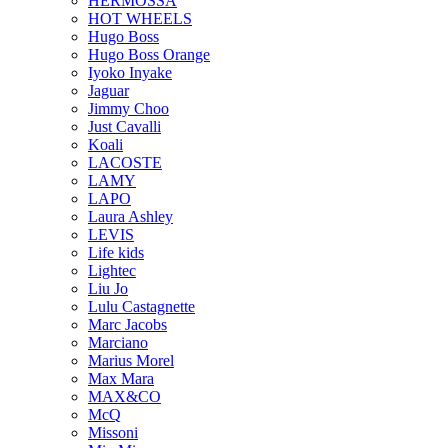
HERMOSSA
HOT WHEELS
Hugo Boss
Hugo Boss Orange
Iyoko Inyake
Jaguar
Jimmy Choo
Just Cavalli
Koali
LACOSTE
LAMY
LAPO
Laura Ashley
LEVIS
Life kids
Lightec
Liu Jo
Lulu Castagnette
Marc Jacobs
Marciano
Marius Morel
Max Mara
MAX&CO
McQ
Missoni