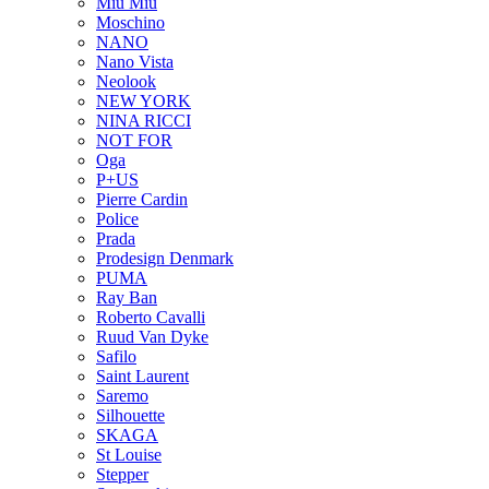
Miu Miu
Moschino
NANO
Nano Vista
Neolook
NEW YORK
NINA RICCI
NOT FOR
Oga
P+US
Pierre Cardin
Police
Prada
Prodesign Denmark
PUMA
Ray Ban
Roberto Cavalli
Ruud Van Dyke
Safilo
Saint Laurent
Saremo
Silhouette
SKAGA
St Louise
Stepper