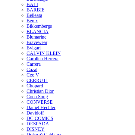
BALI
BARBIE
Bellessa
Ben.x
Bikkembergs
BLANCIA
Blumarine
Bravewear
Bvlgari
CALVIN KLEIN
Carolina Herrera
Carrera
Cazal
Ceo,V
CERRUTI
Chopard
Christian Dior
Coco Song
CONVERSE
Daniel Hechter
Davidoff
DC COMICS
DESPADA
DISNEY
Dolce & Gabbana