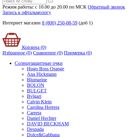
Режим работы: с 10.00 до 20.00 по МСК
Обратный звонок
Запись к офтальмологу
Интернет магазин
8 (800) 250-08-59
(доб 1)
Корзина (0)
Избранное (0)
Сравнение (0)
Примерка (
0
)
Солнцезащитные очки
Hugo Boss Orange
Ana Hickmann
Blumarine
BOLON
BULGET
Bvlgari
Calvin Klein
Carolina Herrera
Carrera
Daniel Hechter
DAVID BECKHAM
Despada
Dolce&Gabbana