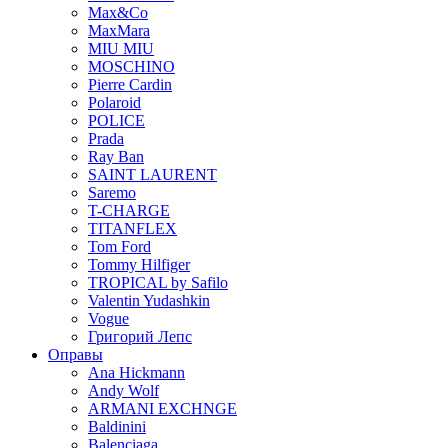
Max&Co
MaxMara
MIU MIU
MOSCHINO
Pierre Cardin
Polaroid
POLICE
Prada
Ray Ban
SAINT LAURENT
Saremo
T-CHARGE
TITANFLEX
Tom Ford
Tommy Hilfiger
TROPICAL by Safilo
Valentin Yudashkin
Vogue
Григорий Лепс
Оправы
Ana Hickmann
Andy Wolf
ARMANI EXCHNGE
Baldinini
Balenciaga