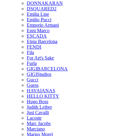
DONNAKARAN
DSQUARED2
Emilia Line
Emilio Pucci
Emporio Armani
Enni Marco
ESCADA
Etnia Barcelona
FENDI
Fila
For Art's Sake
Furla
GIGIBARCELONA
GIGIStudios
Gucci
Guess
HAVAIANAS
HELLO KITTY
Hugo Boss
Judith Leiber
Just Cavalli
Lacoste
Marc Jacobs
Marciano
Marius Morel