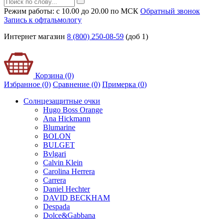
Режим работы: с 10.00 до 20.00 по МСК
Обратный звонок
Запись к офтальмологу
Интернет магазин
8 (800) 250-08-59
(доб 1)
Корзина (0)
Избранное (0)
Сравнение (0)
Примерка (
0
)
Солнцезащитные очки
Hugo Boss Orange
Ana Hickmann
Blumarine
BOLON
BULGET
Bvlgari
Calvin Klein
Carolina Herrera
Carrera
Daniel Hechter
DAVID BECKHAM
Despada
Dolce&Gabbana