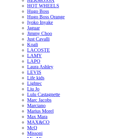
HERMOSSA
HOT WHEELS
Hugo Boss
Hugo Boss Orange
Iyoko Inyake
Jaguar
Jimmy Choo
Just Cavalli
Koali
LACOSTE
LAMY
LAPO
Laura Ashley
LEVIS
Life kids
Lightec
Liu Jo
Lulu Castagnette
Marc Jacobs
Marciano
Marius Morel
Max Mara
MAX&CO
McQ
Missoni