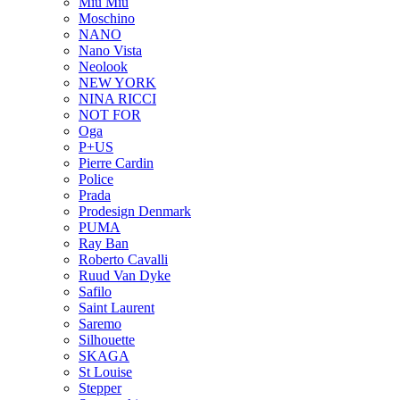
Miu Miu
Moschino
NANO
Nano Vista
Neolook
NEW YORK
NINA RICCI
NOT FOR
Oga
P+US
Pierre Cardin
Police
Prada
Prodesign Denmark
PUMA
Ray Ban
Roberto Cavalli
Ruud Van Dyke
Safilo
Saint Laurent
Saremo
Silhouette
SKAGA
St Louise
Stepper