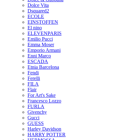
Dolce Vita
Dsquared2
ECOLE
EINSTOFFEN
El nino
ELEVENPARIS
Emilio Pucci
Emma Moser
Emporio Armani
Enni Marco
ESCADA
Etnia Barcelona
Fendi
Ferelli
FILA
Flair
For Art's Sake
Francesco Lozzo
FURLA
Givenchy
Gucci
GUESS
Harley Davidson
HARRY POTTER