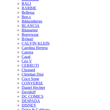
BALI
BARBIE
Bellessa
Ben.x
Bikkembergs
BLANCIA
Blumarine
Bravewear
Bvlgari
CALVIN KLEIN
Carolina Herrera
Carrera
Cazal
Ceo,V
CERRUTI
Chopard
Christian Dior
Coco Song
CONVERSE
Daniel Hechter
Davidoff
DC COMICS
DESPADA
DISNEY
Dolce & Gabbana