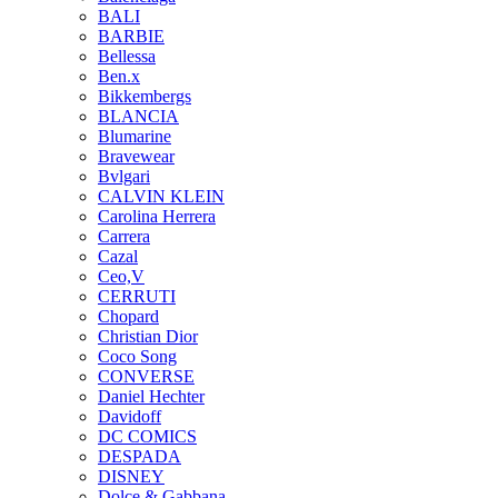
BALI
BARBIE
Bellessa
Ben.x
Bikkembergs
BLANCIA
Blumarine
Bravewear
Bvlgari
CALVIN KLEIN
Carolina Herrera
Carrera
Cazal
Ceo,V
CERRUTI
Chopard
Christian Dior
Coco Song
CONVERSE
Daniel Hechter
Davidoff
DC COMICS
DESPADA
DISNEY
Dolce & Gabbana