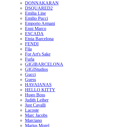
DONNAKARAN
DSQUARED2
Emilia Line
Emilio Pucci
Emporio Armani
Enni Marco
ESCADA
Etnia Barcelona
FENDI
Fila
For Art's Sake
Furla
GIGIBARCELONA
GIGIStudios
Gucci
Guess
HAVAIANAS
HELLO KITTY
Hugo Boss
Judith Leiber
Just Cavalli
Lacoste
Marc Jacobs
Marciano
Marius Morel