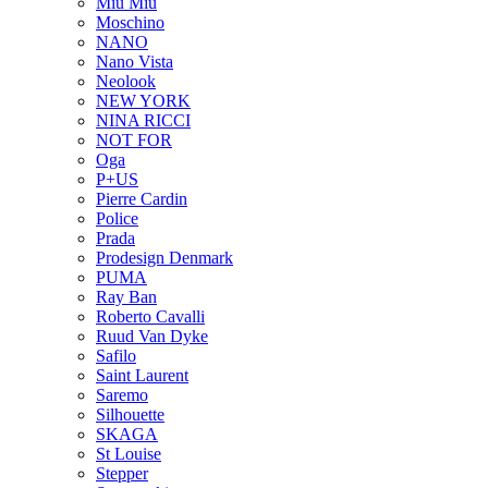
Miu Miu
Moschino
NANO
Nano Vista
Neolook
NEW YORK
NINA RICCI
NOT FOR
Oga
P+US
Pierre Cardin
Police
Prada
Prodesign Denmark
PUMA
Ray Ban
Roberto Cavalli
Ruud Van Dyke
Safilo
Saint Laurent
Saremo
Silhouette
SKAGA
St Louise
Stepper