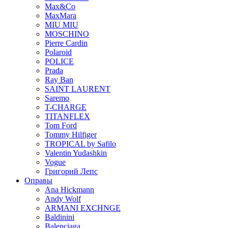
Max&Co
MaxMara
MIU MIU
MOSCHINO
Pierre Cardin
Polaroid
POLICE
Prada
Ray Ban
SAINT LAURENT
Saremo
T-CHARGE
TITANFLEX
Tom Ford
Tommy Hilfiger
TROPICAL by Safilo
Valentin Yudashkin
Vogue
Григорий Лепс
Оправы
Ana Hickmann
Andy Wolf
ARMANI EXCHNGE
Baldinini
Balenciaga