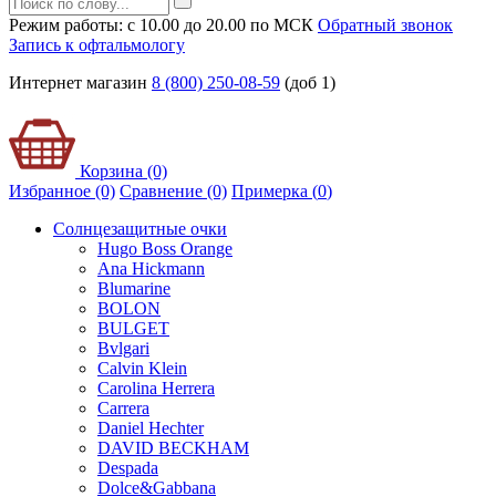
Режим работы: с 10.00 до 20.00 по МСК
Обратный звонок
Запись к офтальмологу
Интернет магазин
8 (800) 250-08-59
(доб 1)
Корзина (0)
Избранное (0)
Сравнение (0)
Примерка (
0
)
Солнцезащитные очки
Hugo Boss Orange
Ana Hickmann
Blumarine
BOLON
BULGET
Bvlgari
Calvin Klein
Carolina Herrera
Carrera
Daniel Hechter
DAVID BECKHAM
Despada
Dolce&Gabbana