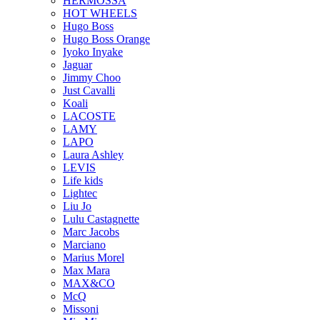
HERMOSSA
HOT WHEELS
Hugo Boss
Hugo Boss Orange
Iyoko Inyake
Jaguar
Jimmy Choo
Just Cavalli
Koali
LACOSTE
LAMY
LAPO
Laura Ashley
LEVIS
Life kids
Lightec
Liu Jo
Lulu Castagnette
Marc Jacobs
Marciano
Marius Morel
Max Mara
MAX&CO
McQ
Missoni