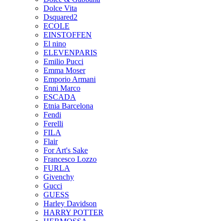
Dolce Vita
Dsquared2
ECOLE
EINSTOFFEN
El nino
ELEVENPARIS
Emilio Pucci
Emma Moser
Emporio Armani
Enni Marco
ESCADA
Etnia Barcelona
Fendi
Ferelli
FILA
Flair
For Art's Sake
Francesco Lozzo
FURLA
Givenchy
Gucci
GUESS
Harley Davidson
HARRY POTTER