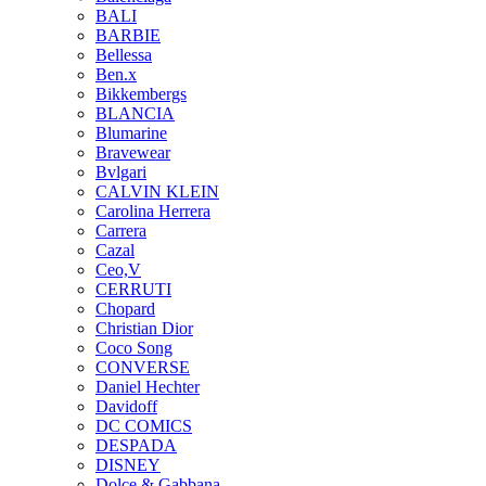
BALI
BARBIE
Bellessa
Ben.x
Bikkembergs
BLANCIA
Blumarine
Bravewear
Bvlgari
CALVIN KLEIN
Carolina Herrera
Carrera
Cazal
Ceo,V
CERRUTI
Chopard
Christian Dior
Coco Song
CONVERSE
Daniel Hechter
Davidoff
DC COMICS
DESPADA
DISNEY
Dolce & Gabbana