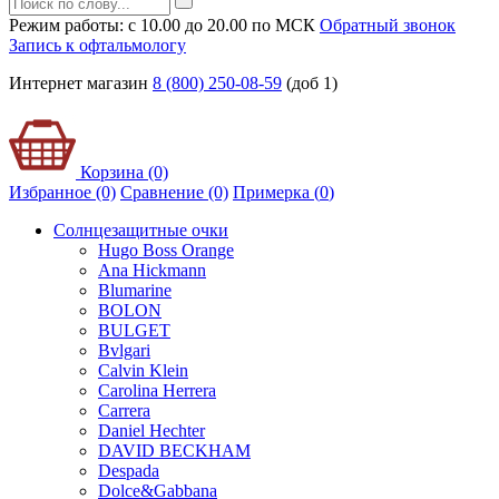
Режим работы: с 10.00 до 20.00 по МСК
Обратный звонок
Запись к офтальмологу
Интернет магазин
8 (800) 250-08-59
(доб 1)
Корзина (0)
Избранное (0)
Сравнение (0)
Примерка (
0
)
Солнцезащитные очки
Hugo Boss Orange
Ana Hickmann
Blumarine
BOLON
BULGET
Bvlgari
Calvin Klein
Carolina Herrera
Carrera
Daniel Hechter
DAVID BECKHAM
Despada
Dolce&Gabbana