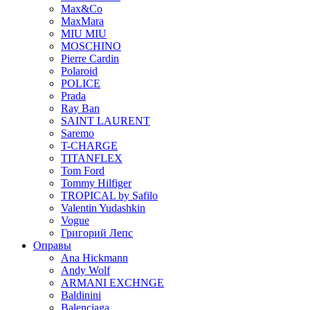
Max&Co
MaxMara
MIU MIU
MOSCHINO
Pierre Cardin
Polaroid
POLICE
Prada
Ray Ban
SAINT LAURENT
Saremo
T-CHARGE
TITANFLEX
Tom Ford
Tommy Hilfiger
TROPICAL by Safilo
Valentin Yudashkin
Vogue
Григорий Лепс
Оправы
Ana Hickmann
Andy Wolf
ARMANI EXCHNGE
Baldinini
Balenciaga