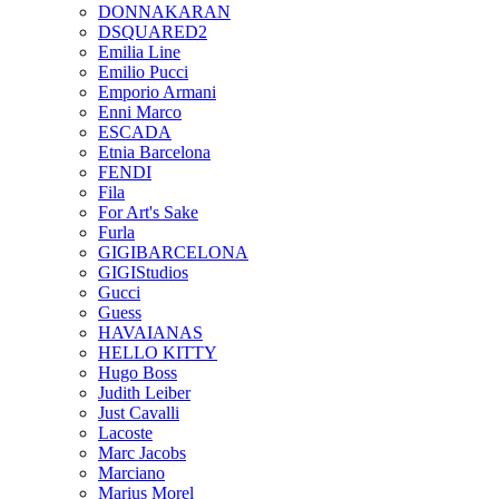
DONNAKARAN
DSQUARED2
Emilia Line
Emilio Pucci
Emporio Armani
Enni Marco
ESCADA
Etnia Barcelona
FENDI
Fila
For Art's Sake
Furla
GIGIBARCELONA
GIGIStudios
Gucci
Guess
HAVAIANAS
HELLO KITTY
Hugo Boss
Judith Leiber
Just Cavalli
Lacoste
Marc Jacobs
Marciano
Marius Morel