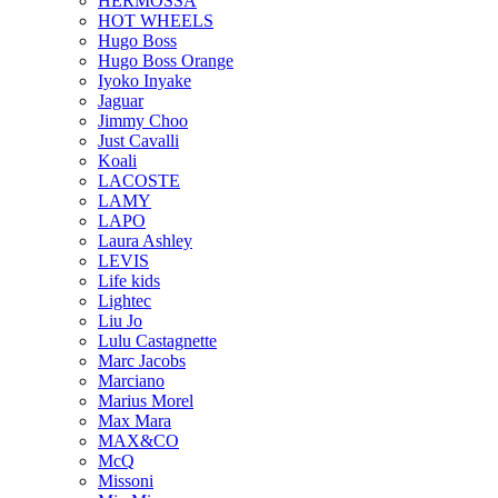
HERMOSSA
HOT WHEELS
Hugo Boss
Hugo Boss Orange
Iyoko Inyake
Jaguar
Jimmy Choo
Just Cavalli
Koali
LACOSTE
LAMY
LAPO
Laura Ashley
LEVIS
Life kids
Lightec
Liu Jo
Lulu Castagnette
Marc Jacobs
Marciano
Marius Morel
Max Mara
MAX&CO
McQ
Missoni