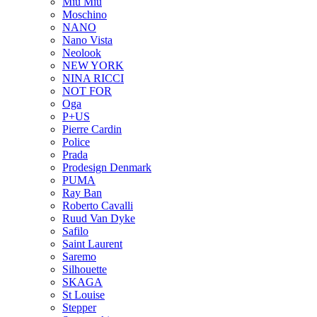
Miu Miu
Moschino
NANO
Nano Vista
Neolook
NEW YORK
NINA RICCI
NOT FOR
Oga
P+US
Pierre Cardin
Police
Prada
Prodesign Denmark
PUMA
Ray Ban
Roberto Cavalli
Ruud Van Dyke
Safilo
Saint Laurent
Saremo
Silhouette
SKAGA
St Louise
Stepper