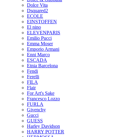
Dolce Vita
Dsquared2
ECOLE
EINSTOFFEN
El nino
ELEVENPARIS
Emilio Pucci
Emma Moser
Emporio Armani
Enni Marco
ESCADA
Etnia Barcelona
Fendi
Ferelli
FILA
Flair
For Art's Sake
Francesco Lozzo
FURLA
Givenchy
Gucci
GUESS
Harley Davidson
HARRY POTTER