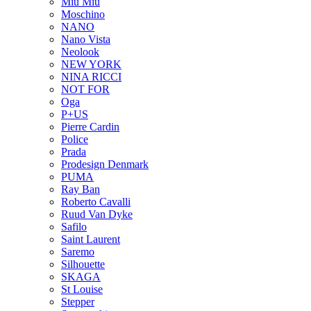
Miu Miu
Moschino
NANO
Nano Vista
Neolook
NEW YORK
NINA RICCI
NOT FOR
Oga
P+US
Pierre Cardin
Police
Prada
Prodesign Denmark
PUMA
Ray Ban
Roberto Cavalli
Ruud Van Dyke
Safilo
Saint Laurent
Saremo
Silhouette
SKAGA
St Louise
Stepper