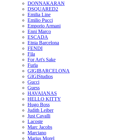
DONNAKARAN
DSQUARED2
Emilia Line
Emilio Pucci
Emporio Armani
Enni Marco
ESCADA
Etnia Barcelona
FENDI
Fila
For Art's Sake
Furla
GIGIBARCELONA
GIGIStudios
Gucci
Guess
HAVAIANAS
HELLO KITTY
Hugo Boss
Judith Leiber
Just Cavalli
Lacoste
Marc Jacobs
Marciano
Marius Morel