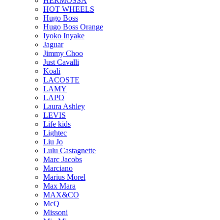
HERMOSSA
HOT WHEELS
Hugo Boss
Hugo Boss Orange
Iyoko Inyake
Jaguar
Jimmy Choo
Just Cavalli
Koali
LACOSTE
LAMY
LAPO
Laura Ashley
LEVIS
Life kids
Lightec
Liu Jo
Lulu Castagnette
Marc Jacobs
Marciano
Marius Morel
Max Mara
MAX&CO
McQ
Missoni