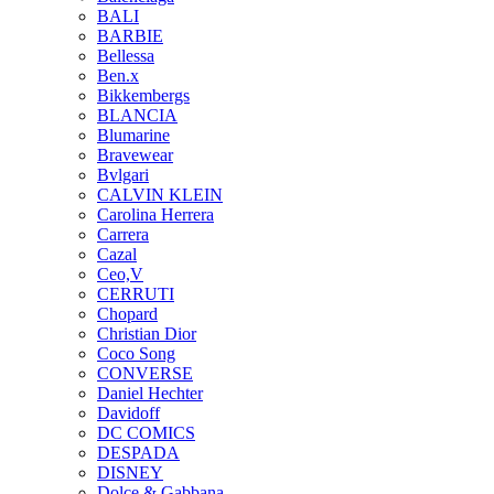
BALI
BARBIE
Bellessa
Ben.x
Bikkembergs
BLANCIA
Blumarine
Bravewear
Bvlgari
CALVIN KLEIN
Carolina Herrera
Carrera
Cazal
Ceo,V
CERRUTI
Chopard
Christian Dior
Coco Song
CONVERSE
Daniel Hechter
Davidoff
DC COMICS
DESPADA
DISNEY
Dolce & Gabbana