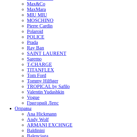
Max&Co
MaxMara
MIU MIU
MOSCHINO
Pierre Cardin
Polaroid
POLICE
Prada
Ray Ban
SAINT LAURENT
Saremo
T-CHARGE
TITANFLEX
Tom Ford
Tommy Hilfiger
TROPICAL by Safilo
Valentin Yudashkin
Vogue
Григорий Лепс
Оправы
Ana Hickmann
Andy Wolf
ARMANI EXCHNGE
Baldinini
Balenciaga