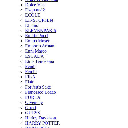
Dolce Vita
Dsquared2
ECOLE
EINSTOFFEN
El nino
ELEVENPARIS
Emilio Pucci
Emma Moser
Emporio Armani
Enni Marco
ESCADA
Etnia Barcelona
Fendi
Ferelli
FILA
Flair
For Art's Sake
Francesco Lozzo
FURLA
Givenchy
Gucci
GUESS
Harley Davidson
HARRY POTTER