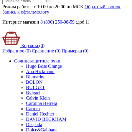
Режим работы: с 10.00 до 20.00 по МСК
Обратный звонок
Запись к офтальмологу
Интернет магазин
8 (800) 250-08-59
(доб 1)
Корзина (0)
Избранное (0)
Сравнение (0)
Примерка (
0
)
Солнцезащитные очки
Hugo Boss Orange
Ana Hickmann
Blumarine
BOLON
BULGET
Bvlgari
Calvin Klein
Carolina Herrera
Carrera
Daniel Hechter
DAVID BECKHAM
Despada
Dolce&Gabbana