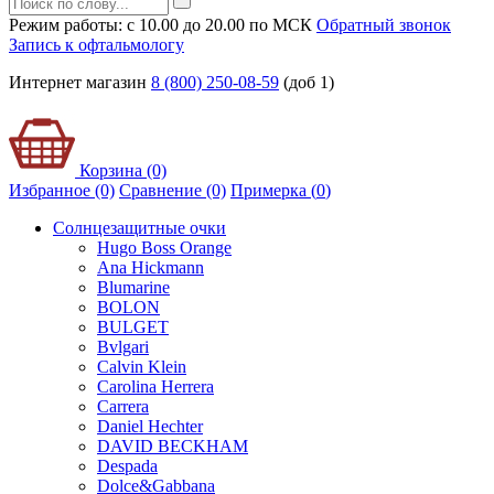
Режим работы: с 10.00 до 20.00 по МСК
Обратный звонок
Запись к офтальмологу
Интернет магазин
8 (800) 250-08-59
(доб 1)
Корзина (0)
Избранное (0)
Сравнение (0)
Примерка (
0
)
Солнцезащитные очки
Hugo Boss Orange
Ana Hickmann
Blumarine
BOLON
BULGET
Bvlgari
Calvin Klein
Carolina Herrera
Carrera
Daniel Hechter
DAVID BECKHAM
Despada
Dolce&Gabbana