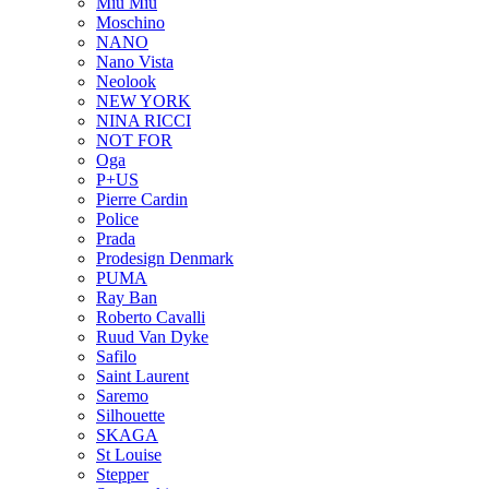
Miu Miu
Moschino
NANO
Nano Vista
Neolook
NEW YORK
NINA RICCI
NOT FOR
Oga
P+US
Pierre Cardin
Police
Prada
Prodesign Denmark
PUMA
Ray Ban
Roberto Cavalli
Ruud Van Dyke
Safilo
Saint Laurent
Saremo
Silhouette
SKAGA
St Louise
Stepper