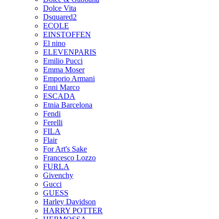
Dolce Vita
Dsquared2
ECOLE
EINSTOFFEN
El nino
ELEVENPARIS
Emilio Pucci
Emma Moser
Emporio Armani
Enni Marco
ESCADA
Etnia Barcelona
Fendi
Ferelli
FILA
Flair
For Art's Sake
Francesco Lozzo
FURLA
Givenchy
Gucci
GUESS
Harley Davidson
HARRY POTTER