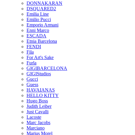
DONNAKARAN
DSQUARED2
Emilia Line
Emilio Pucci
Emporio Armani
Enni Marco
ESCADA
Etnia Barcelona
FENDI
Fila
For Art's Sake
Furla
GIGIBARCELONA
GIGIStudios
Gucci
Guess
HAVAIANAS
HELLO KITTY
Hugo Boss
Judith Leiber
Just Cavalli
Lacoste
Marc Jacobs
Marciano
Marius Morel