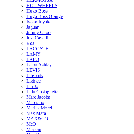
HERMOSSA
HOT WHEELS
Hugo Boss
Hugo Boss Orange
Iyoko Inyake
Jaguar
Jimmy Choo
Just Cavalli
Koali
LACOSTE
LAMY
LAPO
Laura Ashley
LEVIS
Life kids
Lightec
Liu Jo
Lulu Castagnette
Marc Jacobs
Marciano
Marius Morel
Max Mara
MAX&CO
McQ
Missoni