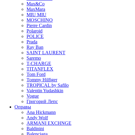
Max&Co
MaxMara
MIU MIU
MOSCHINO
Pierre Cardin
Polaroid
POLICE
Prada
Ray Ban
SAINT LAURENT
Saremo
T-CHARGE
TITANFLEX
Tom Ford
Tommy Hilfiger
TROPICAL by Safilo
Valentin Yudashkin
Vogue
Григорий Лепс
Оправы
Ana Hickmann
Andy Wolf
ARMANI EXCHNGE
Baldinini
Balenciaga