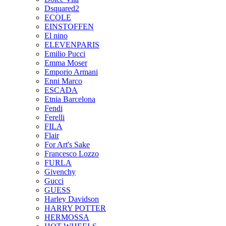
Dsquared2
ECOLE
EINSTOFFEN
El nino
ELEVENPARIS
Emilio Pucci
Emma Moser
Emporio Armani
Enni Marco
ESCADA
Etnia Barcelona
Fendi
Ferelli
FILA
Flair
For Art's Sake
Francesco Lozzo
FURLA
Givenchy
Gucci
GUESS
Harley Davidson
HARRY POTTER
HERMOSSA