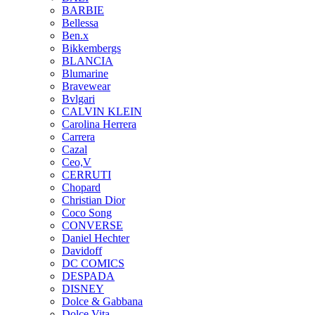
BARBIE
Bellessa
Ben.x
Bikkembergs
BLANCIA
Blumarine
Bravewear
Bvlgari
CALVIN KLEIN
Carolina Herrera
Carrera
Cazal
Ceo,V
CERRUTI
Chopard
Christian Dior
Coco Song
CONVERSE
Daniel Hechter
Davidoff
DC COMICS
DESPADA
DISNEY
Dolce & Gabbana
Dolce Vita