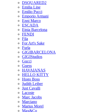
DSQUARED2
Emilia Line
Emilio Pucci
Emporio Armani
Enni Marco
ESCADA
Etnia Barcelona
FENDI
Fila
For Art's Sake
Furla
GIGIBARCELONA
GIGIStudios
Gucci
Guess
HAVAIANAS
HELLO KITTY
Hugo Boss
Judith Leiber
Just Cavalli
Lacoste
Marc Jacobs
Marciano
Marius Morel
Max&Co