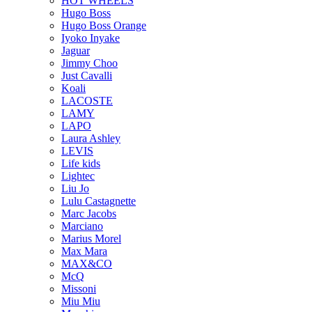
HOT WHEELS
Hugo Boss
Hugo Boss Orange
Iyoko Inyake
Jaguar
Jimmy Choo
Just Cavalli
Koali
LACOSTE
LAMY
LAPO
Laura Ashley
LEVIS
Life kids
Lightec
Liu Jo
Lulu Castagnette
Marc Jacobs
Marciano
Marius Morel
Max Mara
MAX&CO
McQ
Missoni
Miu Miu