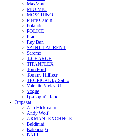
MaxMara
MIU MIU
MOSCHINO
Pierre Cardin
Polaroid
POLICE
Prada
Ray Ban
SAINT LAURENT
Saremo
T-CHARGE
TITANFLEX
Tom Ford
Tommy Hilfiger
TROPICAL by Safilo
Valentin Yudashkin
Vogue
Григорий Лепс
Оправы
Ana Hickmann
Andy Wolf
ARMANI EXCHNGE
Baldinini
Balenciaga
BALI