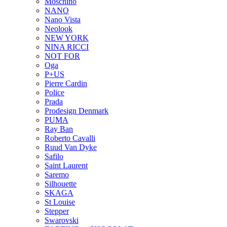
Moschino
NANO
Nano Vista
Neolook
NEW YORK
NINA RICCI
NOT FOR
Oga
P+US
Pierre Cardin
Police
Prada
Prodesign Denmark
PUMA
Ray Ban
Roberto Cavalli
Ruud Van Dyke
Safilo
Saint Laurent
Saremo
Silhouette
SKAGA
St Louise
Stepper
Swarovski