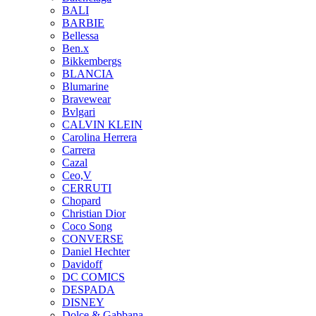
BALI
BARBIE
Bellessa
Ben.x
Bikkembergs
BLANCIA
Blumarine
Bravewear
Bvlgari
CALVIN KLEIN
Carolina Herrera
Carrera
Cazal
Ceo,V
CERRUTI
Chopard
Christian Dior
Coco Song
CONVERSE
Daniel Hechter
Davidoff
DC COMICS
DESPADA
DISNEY
Dolce & Gabbana