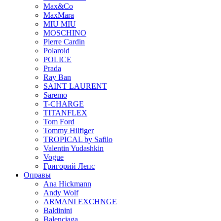
Max&Co
MaxMara
MIU MIU
MOSCHINO
Pierre Cardin
Polaroid
POLICE
Prada
Ray Ban
SAINT LAURENT
Saremo
T-CHARGE
TITANFLEX
Tom Ford
Tommy Hilfiger
TROPICAL by Safilo
Valentin Yudashkin
Vogue
Григорий Лепс
Оправы
Ana Hickmann
Andy Wolf
ARMANI EXCHNGE
Baldinini
Balenciaga