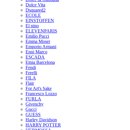
Dolce Vita
Dsquared2
ECOLE
EINSTOFFEN
El nino
ELEVENPARIS
Emilio Pucci
Emma Moser
Emporio Armani
Enni Marco
ESCADA
Etnia Barcelona
Fendi
Ferelli
FILA
Flair
For Art's Sake
Francesco Lozzo
FURLA
Givenchy
Gucci
GUESS
Harley Davidson
HARRY POTTER