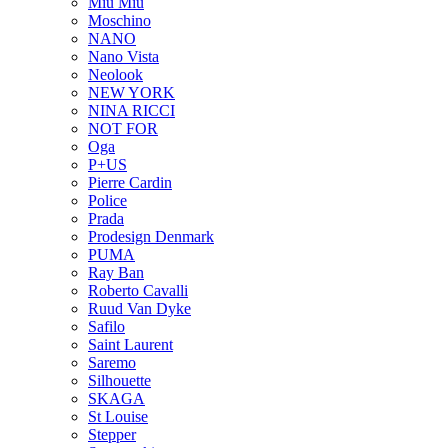
Miu Miu
Moschino
NANO
Nano Vista
Neolook
NEW YORK
NINA RICCI
NOT FOR
Oga
P+US
Pierre Cardin
Police
Prada
Prodesign Denmark
PUMA
Ray Ban
Roberto Cavalli
Ruud Van Dyke
Safilo
Saint Laurent
Saremo
Silhouette
SKAGA
St Louise
Stepper