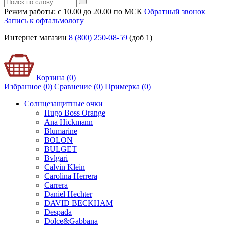
Режим работы: с 10.00 до 20.00 по МСК
Обратный звонок
Запись к офтальмологу
Интернет магазин
8 (800) 250-08-59
(доб 1)
Корзина (0)
Избранное (0)
Сравнение (0)
Примерка (
0
)
Солнцезащитные очки
Hugo Boss Orange
Ana Hickmann
Blumarine
BOLON
BULGET
Bvlgari
Calvin Klein
Carolina Herrera
Carrera
Daniel Hechter
DAVID BECKHAM
Despada
Dolce&Gabbana