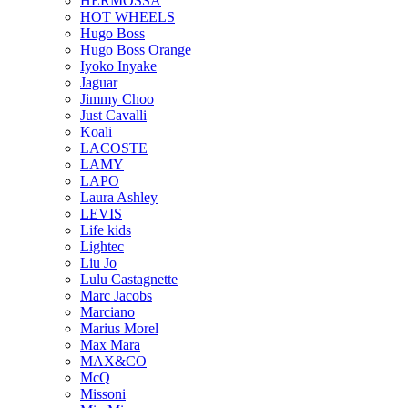
HERMOSSA
HOT WHEELS
Hugo Boss
Hugo Boss Orange
Iyoko Inyake
Jaguar
Jimmy Choo
Just Cavalli
Koali
LACOSTE
LAMY
LAPO
Laura Ashley
LEVIS
Life kids
Lightec
Liu Jo
Lulu Castagnette
Marc Jacobs
Marciano
Marius Morel
Max Mara
MAX&CO
McQ
Missoni