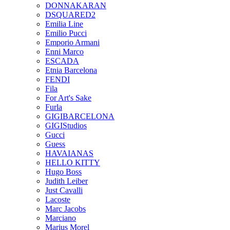
DONNAKARAN
DSQUARED2
Emilia Line
Emilio Pucci
Emporio Armani
Enni Marco
ESCADA
Etnia Barcelona
FENDI
Fila
For Art's Sake
Furla
GIGIBARCELONA
GIGIStudios
Gucci
Guess
HAVAIANAS
HELLO KITTY
Hugo Boss
Judith Leiber
Just Cavalli
Lacoste
Marc Jacobs
Marciano
Marius Morel