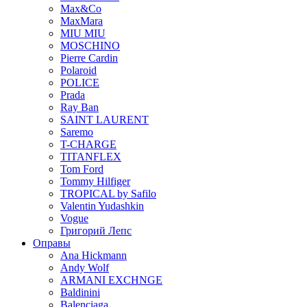
Max&Co
MaxMara
MIU MIU
MOSCHINO
Pierre Cardin
Polaroid
POLICE
Prada
Ray Ban
SAINT LAURENT
Saremo
T-CHARGE
TITANFLEX
Tom Ford
Tommy Hilfiger
TROPICAL by Safilo
Valentin Yudashkin
Vogue
Григорий Лепс
Оправы
Ana Hickmann
Andy Wolf
ARMANI EXCHNGE
Baldinini
Balenciaga