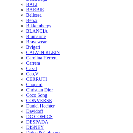
BALI
BARBIE
Bellessa
Ben.x
Bikkembergs
BLANCIA
Blumarine
Bravewear
Bvlgari
CALVIN KLEIN
Carolina Herrera
Carrera
Cazal
Ceo,V
CERRUTI
Chopard
Christian Dior
Coco Song
CONVERSE
Daniel Hechter
Davidoff
DC COMICS
DESPADA
DISNEY
Dolce & Gabbana