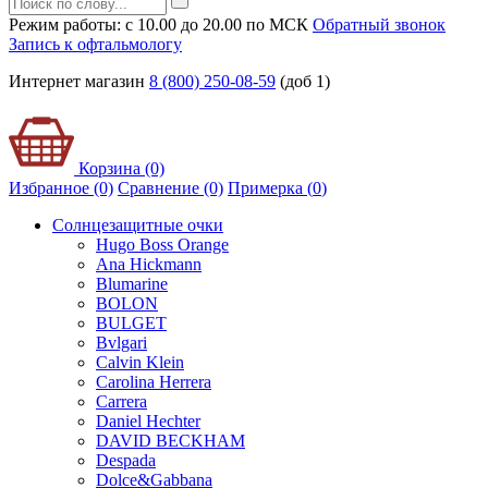
Режим работы: с 10.00 до 20.00 по МСК
Обратный звонок
Запись к офтальмологу
Интернет магазин
8 (800) 250-08-59
(доб 1)
Корзина (0)
Избранное (0)
Сравнение (0)
Примерка (
0
)
Солнцезащитные очки
Hugo Boss Orange
Ana Hickmann
Blumarine
BOLON
BULGET
Bvlgari
Calvin Klein
Carolina Herrera
Carrera
Daniel Hechter
DAVID BECKHAM
Despada
Dolce&Gabbana