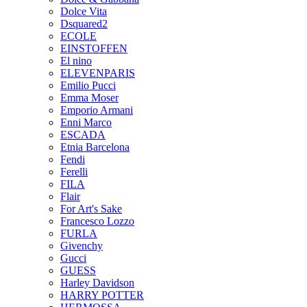
Dolce Vita
Dsquared2
ECOLE
EINSTOFFEN
El nino
ELEVENPARIS
Emilio Pucci
Emma Moser
Emporio Armani
Enni Marco
ESCADA
Etnia Barcelona
Fendi
Ferelli
FILA
Flair
For Art's Sake
Francesco Lozzo
FURLA
Givenchy
Gucci
GUESS
Harley Davidson
HARRY POTTER