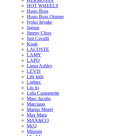
HERMOSSA
HOT WHEELS
Hugo Boss
Hugo Boss Orange
Iyoko Inyake
Jaguar
Jimmy Choo
Just Cavalli
Koali
LACOSTE
LAMY
LAPO
Laura Ashley
LEVIS
Life kids
Lightec
Liu Jo
Lulu Castagnette
Marc Jacobs
Marciano
Marius Morel
Max Mara
MAX&CO
McQ
Missoni