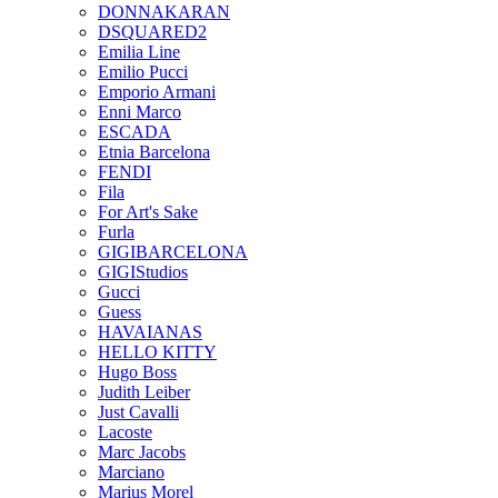
DONNAKARAN
DSQUARED2
Emilia Line
Emilio Pucci
Emporio Armani
Enni Marco
ESCADA
Etnia Barcelona
FENDI
Fila
For Art's Sake
Furla
GIGIBARCELONA
GIGIStudios
Gucci
Guess
HAVAIANAS
HELLO KITTY
Hugo Boss
Judith Leiber
Just Cavalli
Lacoste
Marc Jacobs
Marciano
Marius Morel