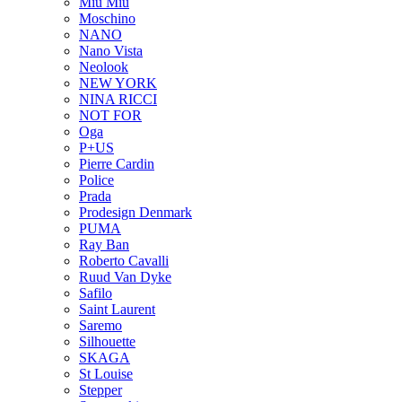
Miu Miu
Moschino
NANO
Nano Vista
Neolook
NEW YORK
NINA RICCI
NOT FOR
Oga
P+US
Pierre Cardin
Police
Prada
Prodesign Denmark
PUMA
Ray Ban
Roberto Cavalli
Ruud Van Dyke
Safilo
Saint Laurent
Saremo
Silhouette
SKAGA
St Louise
Stepper