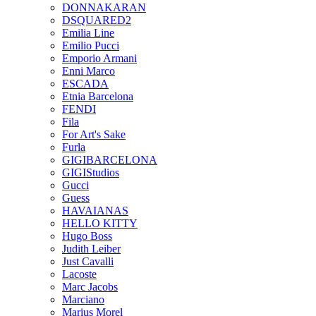
DONNAKARAN
DSQUARED2
Emilia Line
Emilio Pucci
Emporio Armani
Enni Marco
ESCADA
Etnia Barcelona
FENDI
Fila
For Art's Sake
Furla
GIGIBARCELONA
GIGIStudios
Gucci
Guess
HAVAIANAS
HELLO KITTY
Hugo Boss
Judith Leiber
Just Cavalli
Lacoste
Marc Jacobs
Marciano
Marius Morel