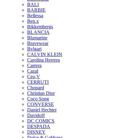
BALI
BARBIE
Bellessa
Ben.x
Bikkembergs
BLANCIA
Blumarine
Bravewear
Bvlgari
CALVIN KLEIN
Carolina Herrera
Carrera
Cazal
Ceo,V
CERRUTI
Chopard
Christian Dior
Coco Song
CONVERSE
Daniel Hechter
Davidoff
DC COMICS
DESPADA
DISNEY
Dolce & Gabbana