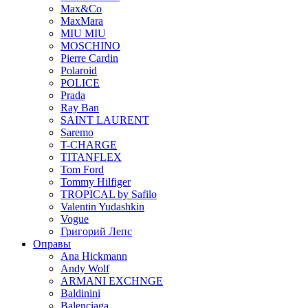
Max&Co
MaxMara
MIU MIU
MOSCHINO
Pierre Cardin
Polaroid
POLICE
Prada
Ray Ban
SAINT LAURENT
Saremo
T-CHARGE
TITANFLEX
Tom Ford
Tommy Hilfiger
TROPICAL by Safilo
Valentin Yudashkin
Vogue
Григорий Лепс
Оправы
Ana Hickmann
Andy Wolf
ARMANI EXCHNGE
Baldinini
Balenciaga