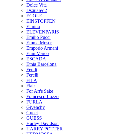
Dolce Vita
Dsquared2
ECOLE
EINSTOFFEN
El nino
ELEVENPARIS
Emilio Pucci
Emma Moser
Emporio Armani
Enni Marco
ESCADA
Etnia Barcelona
Fendi
Ferelli
FILA
Flair
For Art's Sake
Francesco Lozzo
FURLA
Givenchy
Gucci
GUESS
Harley Davidson
HARRY POTTER