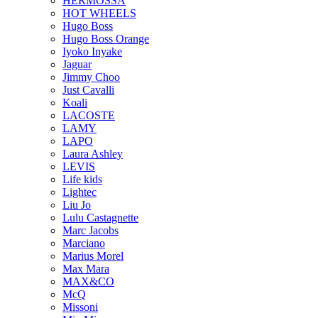
HERMOSSA
HOT WHEELS
Hugo Boss
Hugo Boss Orange
Iyoko Inyake
Jaguar
Jimmy Choo
Just Cavalli
Koali
LACOSTE
LAMY
LAPO
Laura Ashley
LEVIS
Life kids
Lightec
Liu Jo
Lulu Castagnette
Marc Jacobs
Marciano
Marius Morel
Max Mara
MAX&CO
McQ
Missoni