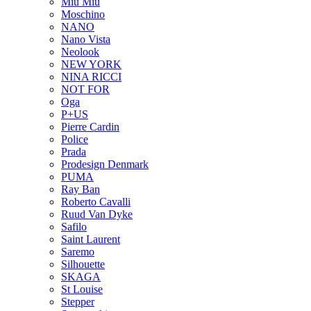
Miu Miu
Moschino
NANO
Nano Vista
Neolook
NEW YORK
NINA RICCI
NOT FOR
Oga
P+US
Pierre Cardin
Police
Prada
Prodesign Denmark
PUMA
Ray Ban
Roberto Cavalli
Ruud Van Dyke
Safilo
Saint Laurent
Saremo
Silhouette
SKAGA
St Louise
Stepper