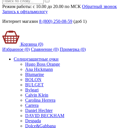
Режим работы: с 10.00 до 20.00 по МСК
Обратный звонок
Запись к офтальмологу
Интернет магазин
8 (800) 250-08-59
(доб 1)
Корзина (0)
Избранное (0)
Сравнение (0)
Примерка (
0
)
Солнцезащитные очки
Hugo Boss Orange
Ana Hickmann
Blumarine
BOLON
BULGET
Bvlgari
Calvin Klein
Carolina Herrera
Carrera
Daniel Hechter
DAVID BECKHAM
Despada
Dolce&Gabbana